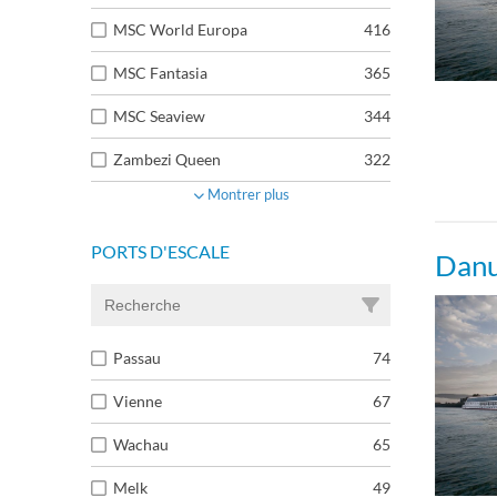
MSC World Europa
416
MSC Fantasia
365
MSC Seaview
344
Zambezi Queen
322
Montrer plus
PORTS D'ESCALE
Danu
Passau
74
Vienne
67
Wachau
65
Melk
49