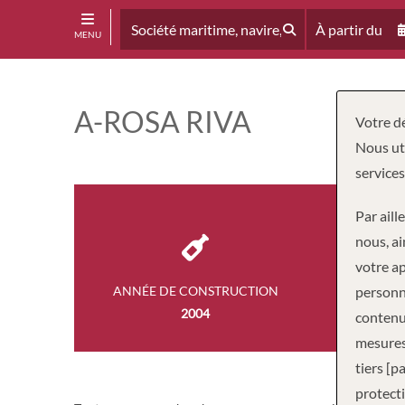
À partir du
MENU
A-ROSA RIVA
Votre dé
Nous uti
services
Par aill
nous, ai
votre ap
ANNÉE DE CONSTRUCTION
personne
PASS
2004
24
contenus
mesures
tiers [p
protecti