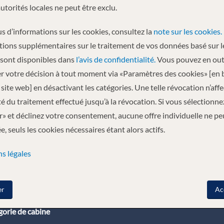
à bord des navires de croisière A-ROSA sur le Danube. A la recherche d’i
autorités locales ne peut être exclu.
e pour la détente et les loisirs – mais aussi pour le sport et le bien-être. 
sez la vie quotidienne avec son stress derrière vous. Par conséquent, il y 
s d’informations sur les cookies, consultez la
note sur les cookies.
tions supplémentaires sur le traitement de vos données basé sur l
 sont disponibles dans
l’avis de confidentialité.
Vous pouvez en out
SON
r votre décision à tout moment via «Paramètres des cookies» [en 
site web] en désactivant les catégories. Une telle révocation n’aff
ité du traitement effectué jusqu’à la révocation. Si vous sélectionne
» et déclinez votre consentement, aucune offre individuelle ne pe
, seuls les cookies nécessaires étant alors actifs.
s légales
er
Ac
orie de cabine