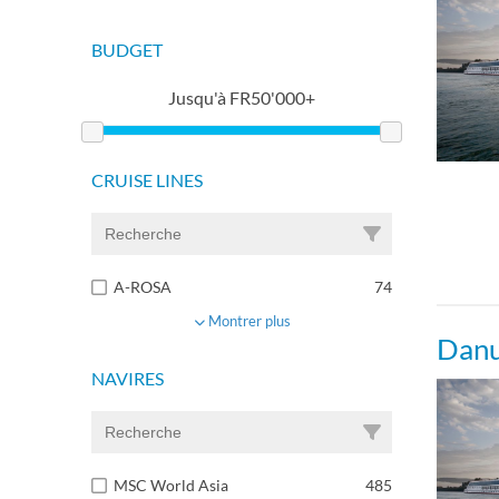
BUDGET
Jusqu'à
FR
50'000+
CRUISE LINES
A-ROSA
74
Montrer plus
Danu
NAVIRES
MSC World Asia
485