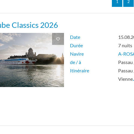
1
2
be Classics 2026
Date
15.08.
Durée
7 nuits
Navire
A-ROS
de / à
Passau 
Itinéraire
Passau 
Vienne