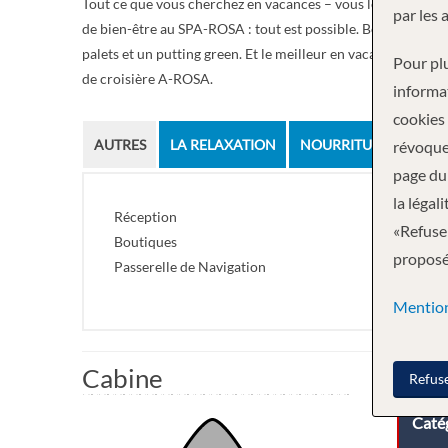
Tout ce que vous cherchez en vacances – vous le trouverez 
par les 
de bien-être au SPA-ROSA : tout est possible. Beaucoup d’espac
palets et un putting green. Et le meilleur en vacances : lais
Pour plu
de croisière A-ROSA.
informa
cookies
AUTRES
LA RELAXATION
NOURRITURE ET BOIS
révoque
page du 
la légal
Réception
«Refuser
Boutiques
proposée
Passerelle de Navigation
Mention
Cabine
Refus
Catég