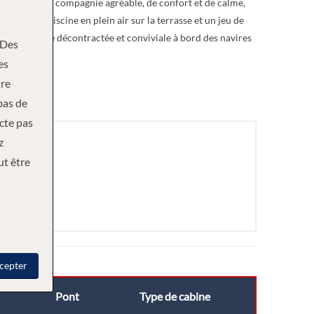
ntimité ou de compagnie agréable, de confort et de calme,
Il y a une piscine en plein air sur la terrasse et un jeu de
a une ambiance décontractée et conviviale à bord des navires
Des
es
re
bas de
ecte pas
z
ut être
cepter
Pont
Type de cabine