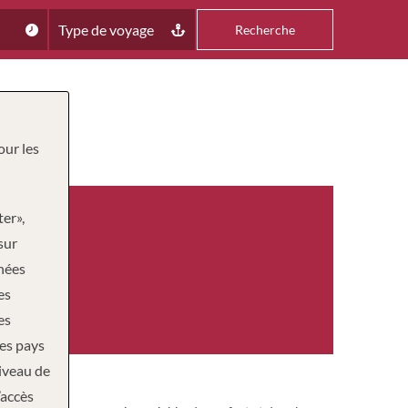
Type de voyage
Recherche
our les
ter»,
sur
nnées
es
es
des pays
niveau de
’accès