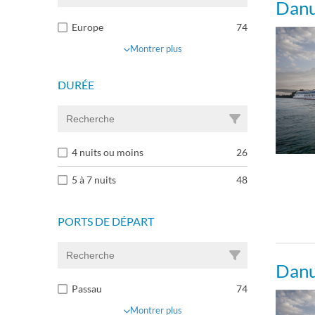
Danu
Europe
74
Montrer plus
DURÉE
4 nuits ou moins
26
5 à 7 nuits
48
PORTS DE DÉPART
Danu
Passau
74
Montrer plus