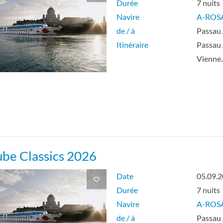
Durée
7 nuits
Navire
A-ROS
de / à
Passau 
Itinéraire
Passau 
Vienne
be Classics 2026
Date
05.09.
Durée
7 nuits
Navire
A-ROS
de / à
Passau 