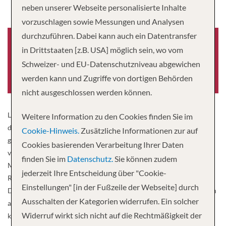
neben unserer Webseite personalisierte Inhalte
vorzuschlagen sowie Messungen und Analysen
durchzuführen. Dabei kann auch ein Datentransfer
in Drittstaaten [z.B. USA] möglich sein, wo vom
Schweizer- und EU-Datenschutzniveau abgewichen
Baujahr
Passagiere
2004
242
werden kann und Zugriffe von dortigen Behörden
nicht ausgeschlossen werden können.
Lehnen Sie sich auf dem einladenden Sonnendeck, welches auf
Weitere Information zu den Cookies finden Sie im
diesem Schiff besonders großzügig ausfällt, entspannt zurück und
Cookie-Hinweis.
Zusätzliche Informationen zur auf
genießen Sie, wie malerische Landschaften entlang der Donau
Cookies basierenden Verarbeitung Ihrer Daten
vorbeiziehen. Jeden Tag erleben Sie eine andere Stadt – und jede
finden Sie im
Datenschutz.
Sie können zudem
Menge Kultur und Shopping. Den Abend krönen Wellness im SPA-
jederzeit Ihre Entscheidung über "Cookie-
ROSA sowie kulinarische Highlights vom Buffet mit Live-Cooking.
Einstellungen" [in der Fußzeile der Webseite] durch
Die Lounge mit Panoramablick lädt bei einem guten Glas Wein zum
Ausschalten der Kategorien widerrufen. Ein solcher
ausgiebigen Verweilen und Genießen ein. Nicht zu vergessen Ihre
Widerruf wirkt sich nicht auf die Rechtmäßigkeit der
komfortable und geräumige Kabine, in der Sie die schönsten