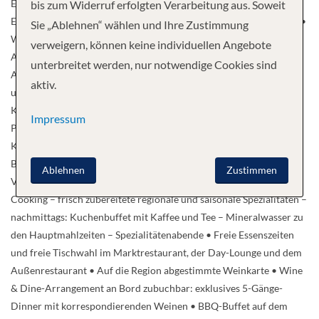
Erlebnisse des Tages noch einmal Revue passieren lassen. SO
bis zum Widerruf erfolgten Verarbeitung aus. Soweit
ENTKOMMEN SIE DEM ALLTAG AM BESTEN: AUF DEM SCHIFF •
Sie „Ablehnen“ wählen und Ihre Zustimmung
Weitläufiges Sonnendeck mit entspannter Atmosphäre •
verweigern, können keine individuellen Angebote
Ausreichend Liegen, Sonnenschirme und -segel • Beheizbarer
unterbreitet werden, nur notwendige Cookies sind
Außenpool mit Gegenstromanlage • Shuffleboard, Putting Green
aktiv.
und Großfigurenschach • Außenrestaurant auf dem Achterdeck •
Kaffeespezialitäten, Weine, Erfrischungen an der Café-Bar •
Impressum
Panoramalounge mit Bar und Tanzfläche • Stilvolle, legere
Kleiderordnung LASSEN SIE ES SICH GUT GEHEN UND NOCH
BESSER SCHMECKEN: DAS KULINARISCHE ANGEBOT •
Ablehnen
Zustimmen
VollpensionPlus: – täglich abwechslungsreiche Buffets mit Live-
Cooking – frisch zubereitete regionale und saisonale Spezialitäten –
nachmittags: Kuchenbuffet mit Kaffee und Tee – Mineralwasser zu
den Hauptmahlzeiten – Spezialitätenabende • Freie Essenszeiten
und freie Tischwahl im Marktrestaurant, der Day-Lounge und dem
Außenrestaurant • Auf die Region abgestimmte Weinkarte • Wine
& Dine-Arrangement an Bord zubuchbar: exklusives 5-Gänge-
Dinner mit korrespondierenden Weinen • BBQ-Buffet auf dem