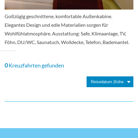
Aussenkabine
Goßzügig geschnittene, komfortable Außenkabine.
Elegantes Design und edle Materialien sorgen für
Wohlfühlatmosphäre. Ausstattung: Safe, Klimaanlage, TV,
2-Bett Außenkabine mit Juliette Balkon-
Föhn, DU/WC, Saunatuch, Wolldecke, Telefon, Bademantel.
[C]
Deck 2
0
Kreuzfahrten gefunden
Balkonkabine
2-Bett Außenkabine-[S]
Deck 1