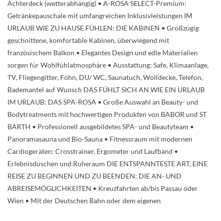
Achterdeck (wetterabhängig) • A-ROSA SELECT-Premium:
Getränkepauschale mit umfangreichen Inklusivleistungen IM
URLAUB WIE ZU HAUSE FÜHLEN: DIE KABINEN • Großzügig
geschnittene, komfortable Kabinen, überwiegend mit
französischem Balkon • Elegantes Design und edle Materialien
sorgen für Wohlfühlatmosphäre • Ausstattung: Safe, Klimaanlage,
TV, Fliegengitter, Föhn, DU/ WC, Saunatuch, Wolldecke, Telefon,
Bademantel auf Wunsch DAS FÜHLT SICH AN WIE EIN URLAUB
IM URLAUB: DAS SPA-ROSA • Große Auswahl an Beauty- und
Bodytreatments mit hochwertigen Produkten von BABOR und ST
BARTH • Professionell ausgebildetes SPA- und Beautyteam •
Panoramasauna und Bio-Sauna • Fitnessraum mit modernen
Cardiogeräten: Crosstrainer, Ergometer und Laufband •
Erlebnisduschen und Ruheraum DIE ENTSPANNTESTE ART, EINE
REISE ZU BEGINNEN UND ZU BEENDEN: DIE AN- UND
ABREISEMÖGLICHKEITEN • Kreuzfahrten ab/bis Passau oder
Wien • Mit der Deutschen Bahn oder dem eigenen