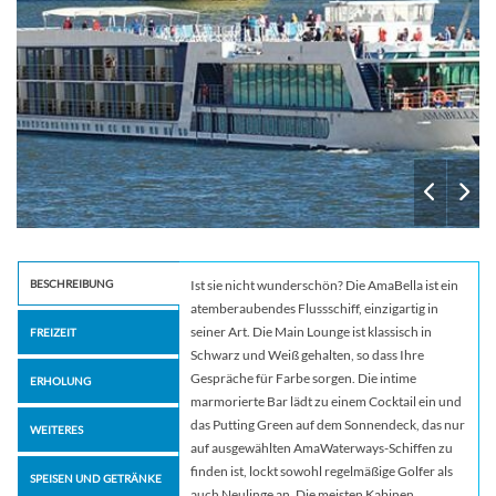
BESCHREIBUNG
Ist sie nicht wunderschön? Die AmaBella ist ein
atemberaubendes Flussschiff, einzigartig in
seiner Art. Die Main Lounge ist klassisch in
FREIZEIT
Schwarz und Weiß gehalten, so dass Ihre
Gespräche für Farbe sorgen. Die intime
ERHOLUNG
marmorierte Bar lädt zu einem Cocktail ein und
das Putting Green auf dem Sonnendeck, das nur
WEITERES
auf ausgewählten AmaWaterways-Schiffen zu
finden ist, lockt sowohl regelmäßige Golfer als
SPEISEN UND GETRÄNKE
auch Neulinge an. Die meisten Kabinen