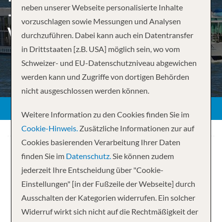
neben unserer Webseite personalisierte Inhalte
VON GIURGIU BIS V
vorzuschlagen sowie Messungen und Analysen
ISHOFEN
durchzuführen. Dabei kann auch ein Datentransfer
in Drittstaaten [z.B. USA] möglich sein, wo vom
Schweizer- und EU-Datenschutzniveau abgewichen
werden kann und Zugriffe von dortigen Behörden
ZURÜCK
nicht ausgeschlossen werden können.
Weitere Information zu den Cookies finden Sie im
Cookie-Hinweis.
Zusätzliche Informationen zur auf
Cookies basierenden Verarbeitung Ihrer Daten
finden Sie im
Datenschutz.
Sie können zudem
jederzeit Ihre Entscheidung über "Cookie-
Einstellungen" [in der Fußzeile der Webseite] durch
Ihre Kreuzfahrt
Ausschalten der Kategorien widerrufen. Ein solcher
Widerruf wirkt sich nicht auf die Rechtmäßigkeit der
14 Nächte
AmaBella