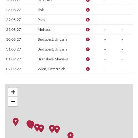
28.08.27
Ilok
–
–
29.08.27
Paks
–
–
29.08.27
Mohacs
–
–
30.08.27
Budapest, Ungarn
–
–
31.08.27
Budapest, Ungarn
–
–
01.09.27
Bratislava, Slowakei
–
–
02.09.27
Wien, Österreich
–
–
03.09.27
Weissenkirchen \t
–
–
03.09.27
Grein
–
–
+
04.09.27
Linz
–
–
−
05.09.27
Passau, Deutschland
–
–
06.09.27
Vilshofen
–
–