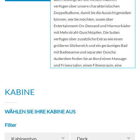
verfügen über unsere charakteristischen
Doppelbalkone, damit Sie die Aussicht genießen
können, wie Sie möchten, sowie über
Entertainment-On-Demand und Marmorbäder
mit Mehrstrahl-Duschköpfen. Die Suiten
verfügen über zusätzliche Extras wie einen
größeren Sitzbereich und ein geräumiges Bad
mit Badewanne und separater Dusche.
Außerdem finden Sie an Bord einen Massage-
und Friseursalon, einen Fitnessraum, eine
Kaffeestation und einen Geschenkeladen. Die
Mahlzeiten sind ein Fest für die Sinne im
Hauptrestaurant und im The Chef’s Table.
KABINE
WÄHLEN SIE IHRE KABINE AUS
Filter
Kabinentyp
Deck