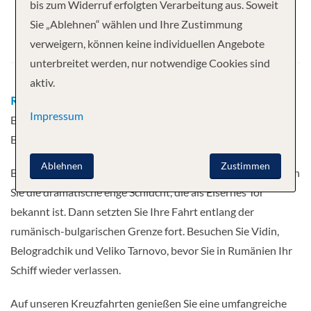
bis zum Widerruf erfolgten Verarbeitung aus. Soweit
Abfahrt
Sie „Ablehnen“ wählen und Ihre Zustimmung
verweigern, können keine individuellen Angebote
23.08.2027
unterbreitet werden, nur notwendige Cookies sind
aktiv.
Route
Giurgiu - Rousse - Vidin - Eisernes Tor -
Impressum
Belgrad - Novi Sad - Ilok - Paks - Mohacs -
Budapest, Ungarn
Mehr
Ablehnen
Zustimmen
Beginnen Sie Ihre Urlaubsreise in Budapest und durchqueren
Sie die dramatische enge Schlucht, die als Eisernes Tor
bekannt ist. Dann setzten Sie Ihre Fahrt entlang der
rumänisch-bulgarischen Grenze fort. Besuchen Sie Vidin,
Belogradchik und Veliko Tarnovo, bevor Sie in Rumänien Ihr
Schiff wieder verlassen.
Auf unseren Kreuzfahrten genießen Sie eine umfangreiche