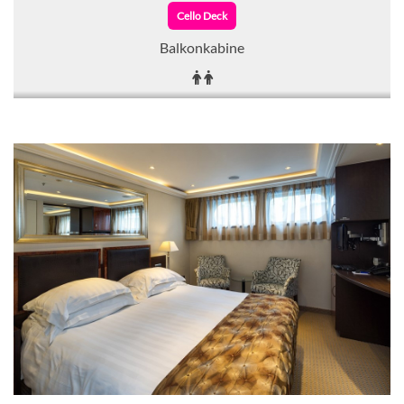
Cello Deck
Balkonkabine
CHF 8'597.00
KABINE
AUSWÄHLEN
ANFRAGEN
Balkonkabine-[AA]
Violin Deck
Balkonkabine
CHF 8'894.00
KABINE