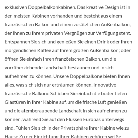
exklusiven Doppelbalkonkabinen. Das kreative Design ist in
Balkonkabine-[C]
den meisten Kabinen vorhanden und besteht aus einem
französischen Balkon und einem zusätzlichen Außenbalkon,
Cello Deck
der Ihnen zu Ihrem privaten Vergnügen zur Verfügung steht.
Entspannen Sie sich und genießen Sie einen Drink oder Ihren
morgendlichen Kaffee auf Ihrem großen Außenbalkon; oder
Balkonkabine
öffnen Sie einfach Ihren französischen Balkon, um die
vorrüberziehende Landschaft bestaunen und in sich
aufnehmen zu können. Unsere Doppelbalkone bieten Ihnen
Balkonkabine-[D]
alles, was sich sich nur erträumen können. Innovative
französische Balkone Schieben Sie einfach die bodentiefen
Piano Deck
Glastüren in Ihrer Kabine auf, um die frische Luft genießen
und die atemberaubende Landschaft in sich aufnehmen zu
Aussenkabine
können, während Sie auf den Flüssen Europas unterwegs
sind. Fühlen Sie sich in der Privatsphäre Ihrer Kabine wie zu
Hause Zu der Einrichtung Ihrer Kabinen gehören weiße