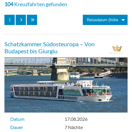
104
Kreuzfahrten gefunden
1
Schatzkammer Südosteuropa – Von
Budapest bis Giurgiu
Datum
17.08.2026
Dauer
7 Nächte