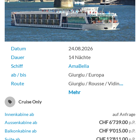
Datum
24.08.2026
Dauer
14 Nächte
Schiff
AmaBella
ab / bis
Giurgiu / Europa
Route
Giurgiu / Rousse / Vidin
…
Mehr
Cruise Only
Innenkabine ab
auf Anfrage
CHF 6'739.00
Aussenkabine ab
p.P.
CHF 9'015.00
Balkonkabine ab
p.P.
CHF 12'811.00
Suite ab
p.P.