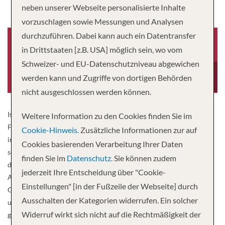
neben unserer Webseite personalisierte Inhalte
vorzuschlagen sowie Messungen und Analysen
durchzuführen. Dabei kann auch ein Datentransfer
in Drittstaaten [z.B. USA] möglich sein, wo vom
Schweizer- und EU-Datenschutzniveau abgewichen
Baujahr
Besatzung
2010
51
werden kann und Zugriffe von dortigen Behörden
nicht ausgeschlossen werden können.
Ist sie nicht wunderschön? Die AmaBella ist ein atemberaubendes
Weitere Information zu den Cookies finden Sie im
Flussschiff, einzigartig in seiner Art. Die Main Lounge ist klassisch
Cookie-Hinweis.
Zusätzliche Informationen zur auf
in Schwarz und Weiß gehalten, so dass Ihre Gespräche für Farbe
Cookies basierenden Verarbeitung Ihrer Daten
sorgen. Die intime marmorierte Bar lädt zu einem Cocktail ein und
finden Sie im
Datenschutz.
Sie können zudem
das Putting Green auf dem Sonnendeck, das nur auf ausgewählten
jederzeit Ihre Entscheidung über "Cookie-
AmaWaterways-Schiffen zu finden ist, lockt sowohl regelmäßige
Einstellungen" [in der Fußzeile der Webseite] durch
Golfer als auch Neulinge an. Die meisten Kabinen verfügen über
Ausschalten der Kategorien widerrufen. Ein solcher
unsere charakteristischen Doppelbalkone, damit Sie die Aussicht
Widerruf wirkt sich nicht auf die Rechtmäßigkeit der
genießen können, wie Sie möchten, sowie über Entertainment-On-