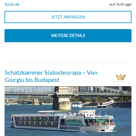
Suite ab
auf Anfrage
JETZT ANFRAGEN
WEITERE DETAILS
Schatzkammer Südosteuropa – Von
Giurgiu bis Budapest