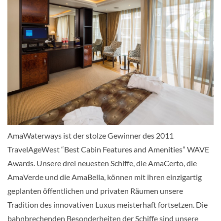
Balkonkabine-[BA]
Violin Deck
Balkonkabine
AmaWaterways ist der stolze Gewinner des 2011
Balkonkabine-[BB]
TravelAgeWest “Best Cabin Features and Amenities” WAVE
Awards. Unsere drei neuesten Schiffe, die AmaCerto, die
Cello Deck
AmaVerde und die AmaBella, können mit ihren einzigartig
geplanten öffentlichen und privaten Räumen unsere
Balkonkabine
Tradition des innovativen Luxus meisterhaft fortsetzen. Die
bahnbrechenden Besonderheiten der Schiffe sind unsere