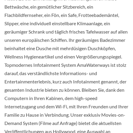
Bettwäsche, ein gemütlicher Sitzbereich, ein
Außenkabine-[E]
Flachbildfernseher, ein Fön, ein Safe, Frotteebademäntel,
Slipper, eine individuell einstellbare Klimaanlage, ein
Piano Deck
geräumiger Schrank und täglich frisches Tafelwasser auf allen
unseren europäischen Schiffen. Ihr geräumiges Badezimmer
Aussenkabine
beinhaltet eine Dusche mit mehrdüsigen Duschköpfen,
Wellness Hygieneartikel und einen Vergrößerungsspiegel.
Topmodernes Infotainment System AmaWaterways ist stolz
Suite-[SS]
darauf, das verständlichste Informations- und
Entertainmenterlebnis, kurz auch Infotainment genannt, der
Violin Deck
gesamten Industrie bieten zu können. Bleiben Sie, dank den
Computern in Ihren Kabinen, dem high-speed
Suite
Internetzugang und dem Wi-Fi, mit Ihren Freunden und Ihrer
Familie zu Hause in Verbindung. Unser exklusiv Movies-on-
Demand System (Filme auf Anfrage) bietet die aktuellsten
Veröffentlichungen aus Hollywood, eine Auswahl an