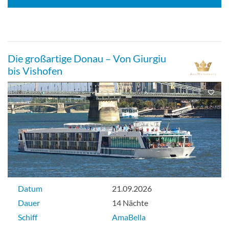
Die großartige Donau – Von Giurgiu
bis Vishofen
Datum
21.09.2026
Dauer
14 Nächte
Schiff
AmaBella