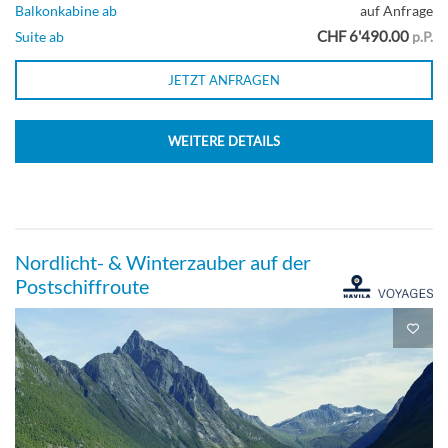
Balkonkabine ab
auf Anfrage
CHF 6'490.00
Suite ab
p.P.
JETZT ANFRAGEN
WEITERE DETAILS
Nordlicht- & Winterzauber auf der
Postschiffroute