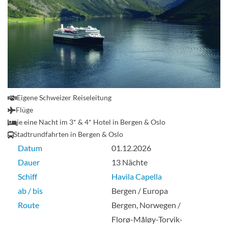
Eigene Schweizer Reiseleitung
Flüge
je eine Nacht im 3* & 4* Hotel in Bergen & Oslo
Stadtrundfahrten in Bergen & Oslo
Datum
01.12.2026
Dauer
13 Nächte
Schiff
Havila Capella
ab / bis
Bergen / Europa
Route
Bergen, Norwegen /
Florø-Måløy-Torvik-