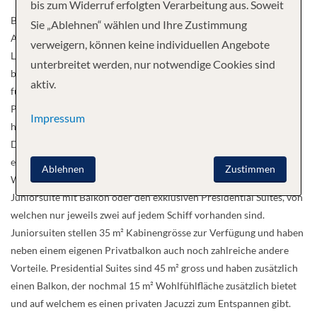
bis zum Widerruf erfolgten Verarbeitung aus. Soweit
Beheizte Pools, Whirlpools, Fitnessräume, Saunen, Geschäfte,
Sie „Ablehnen“ wählen und Ihre Zustimmung
Aussichtspunkte, sowie Promenadendecks und die Observation
verweigern, können keine individuellen Angebote
Lounge sind nur ein Teil der Ausstattungen an Bord. Des Weiteren
unterbreitet werden, nur notwendige Cookies sind
bieten sieben verschiedene Kabinenkategorien viele Möglichkeiten
aktiv.
für alle Gäste. Die Innenkabinen haben auf 10-15 m² Wohnfläche
Platz für 2-4 Personen, die Aussenkabinen sind etwas grösser und
Impressum
haben zusätzlich ein grosses Fenster, um die Aussicht zu geniessen.
Deluxe Kabinen sind auch ausgestattet mit einem Fenster oder
einem Panoramafenster am Bug des Schiffes und sind 30 m² gross.
Ablehnen
Zustimmen
Wer auf Luxus nicht verzichten möchte, findet sicher etwas bei der
Juniorsuite mit Balkon oder den exklusiven Presidential Suites, von
welchen nur jeweils zwei auf jedem Schiff vorhanden sind.
Juniorsuiten stellen 35 m² Kabinengrösse zur Verfügung und haben
neben einem eigenen Privatbalkon auch noch zahlreiche andere
Vorteile. Presidential Suites sind 45 m² gross und haben zusätzlich
einen Balkon, der nochmal 15 m² Wohlfühlfläche zusätzlich bietet
und auf welchem es einen privaten Jacuzzi zum Entspannen gibt.