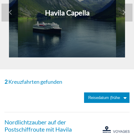
Havila Capella
2
Kreuzfahrten gefunden
Nordlichtzauber auf der
Postschiffroute mit Havila