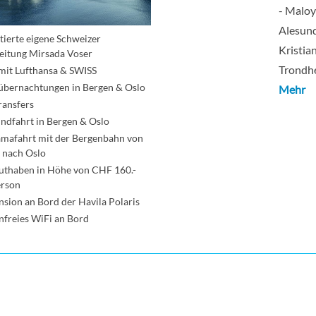
- Maloy 
Alesund
tierte eigene Schweizer
Kristia
leitung Mirsada Voser
Trondhe
mit Lufthansa & SWISS
übernachtungen in Bergen & Oslo
Mehr
ransfers
undfahrt in Bergen & Oslo
mafahrt mit der Bergenbahn von
 nach Oslo
uthaben in Höhe von CHF 160.-
erson
nsion an Bord der Havila Polaris
nfreies WiFi an Bord