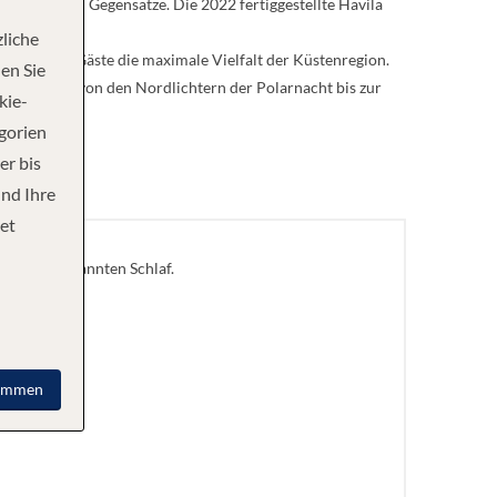
aszinierenden Gegensätze. Die 2022 fertiggestellte Havila
 erleben.
liche
 bis zu 640 Gäste die maximale Vielfalt der Küstenregion.
en Sie
 Erfahrung, von den Nordlichtern der Polarnacht bis zur
kie-
egorien
er bis
und Ihre
et
einen entspannten Schlaf.
immen