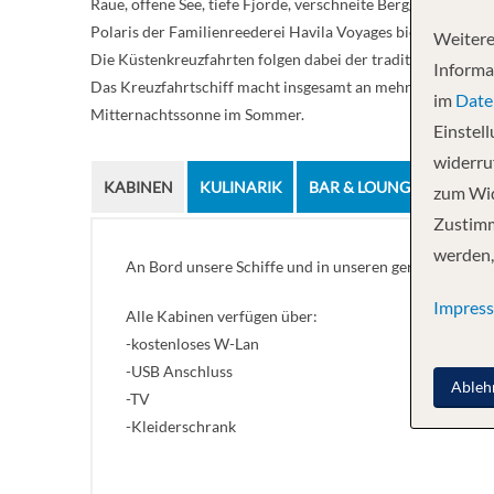
Raue, offene See, tiefe Fjorde, verschneite Berggipfel und u
Polaris der Familienreederei Havila Voyages bietet Reisen
Weitere
Die Küstenkreuzfahrten folgen dabei der traditionellen staa
Informa
Das Kreuzfahrtschiff macht insgesamt an mehr als 30 Statio
im
Date
Mitternachtssonne im Sommer.
Einstel
widerruf
KABINEN
KULINARIK
BAR & LOUNGE
DIVER
zum Wid
Zustimm
werden,
An Bord unsere Schiffe und in unseren geräumigen Ka
Impres
Alle Kabinen verfügen über:
-kostenloses W-Lan
-USB Anschluss
Ableh
-TV
-Kleiderschrank