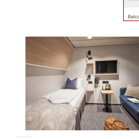
Balc
Junio
Light
Balco