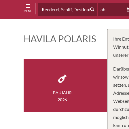
ab
MENU
HAVILA POLARIS
Ihre En
Wir nut
unserer
Darüber
wir sowi
setzen,
BAUJAHR
Adresse
LÄ
2026
124 
Webseit
durchzu
möglich
kann un