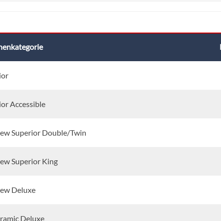
nenkategorie
ior
ior Accessible
iew Superior Double/Twin
iew Superior King
iew Deluxe
ramic Deluxe