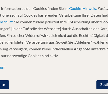
nzählige, winzige Inseln. Die norwegische Küste ist eine Landschaft der f
den einen Logenplatz, um die Naturschauspiele des Nordlandes hautnah zu
 Information zu den Cookies finden Sie im
Cookie-Hinweis.
Zusätz
tlichen Postschiffroute. Auf der historischen Schifffahrtslinie entdecken
tionen zur auf Cookies basierenden Verarbeitung Ihrer Daten find
nen halt. Je nach Jahreszeit bietet sich Reisenden eine vollkommen neue
nschutz.
Sie können zudem jederzeit Ihre Entscheidung über "Coo
lungen" [in der Fußzeile der Webseite] durch Ausschalten der Kat
en. Ein solcher Widerruf wirkt sich nicht auf die Rechtmäßigkeit d
S
WELLNESS
erruf erfolgten Verarbeitung aus. Soweit Sie „Ablehnen“ wählen 
ung verweigern, können keine individuellen Angebote unterbreit
 nur notwendige Cookies sind aktiv.
binen im klassischen nordischen Design garantieren wir Ihnen Ruhe und 
sum
nen
Zust