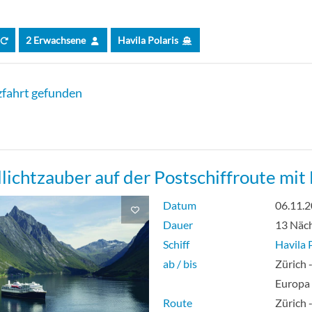
2 Erwachsene
Havila Polaris
fahrt gefunden
lichtzauber auf der Postschiffroute mit
Datum
06.11.
Dauer
13 Näc
Schiff
Havila 
ab / bis
Zürich 
Europa
Route
Zürich 