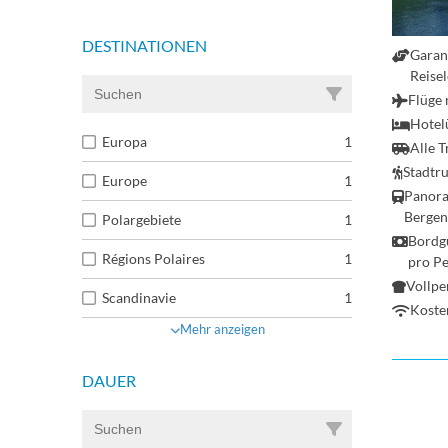
DESTINATIONEN
Garan
Reise
Flüge 
Hotel
Europa
1
Alle T
Stadtr
Europe
1
Panora
Bergen
Polargebiete
1
Bordg
Régions Polaires
1
pro P
Vollpe
Scandinavie
1
Koste
Mehr anzeigen
DAUER