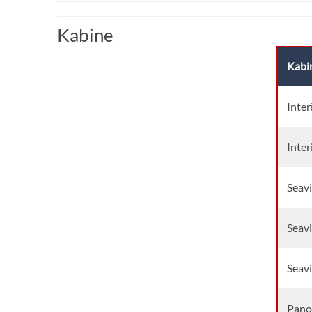
Kabine
Kabi
Inter
Inter
Seav
Seav
Seav
Pano