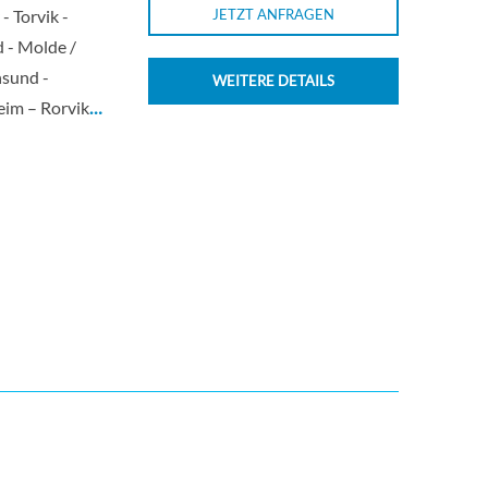
- Torvik -
JETZT ANFRAGEN
 - Molde /
nsund -
WEITERE DETAILS
im – Rorvik
…