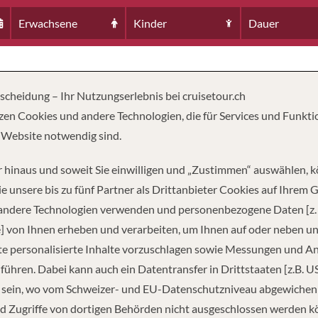
Erwachsene
Kinder
Dauer
tscheidung – Ihr Nutzungserlebnis bei cruisetour.ch
zen Cookies und andere Technologien, die für Services und Funkti
 Website notwendig sind.
 hinaus und soweit Sie einwilligen und „Zustimmen“ auswählen, 
e unsere bis zu fünf Partner als Drittanbieter Cookies auf Ihrem 
 andere Technologien verwenden und personenbezogene Daten [z. 
] von Ihnen erheben und verarbeiten, um Ihnen auf oder neben u
NGE
PASSAGIERE
FUSS
640
e personalisierte Inhalte vorzuschlagen sowie Messungen und A
führen. Dabei kann auch ein Datentransfer in Drittstaaten [z.B. U
 sein, wo vom Schweizer- und EU-Datenschutzniveau abgewiche
d Zugriffe von dortigen Behörden nicht ausgeschlossen werden k