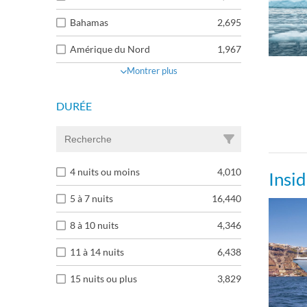
Bahamas
2,695
Amérique du Nord
1,967
Montrer plus
DURÉE
4 nuits ou moins
4,010
Insi
5 à 7 nuits
16,440
8 à 10 nuits
4,346
11 à 14 nuits
6,438
15 nuits ou plus
3,829