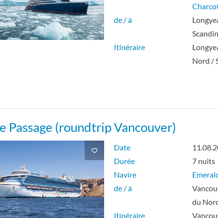
Charco
de / à
Longye
Scandin
Itinéraire
Longyea
Nord / 
de Passage (roundtrip Vancouver)
Date
11.08.
Durée
7 nuits
Navire
Emerald
de / à
Vancou
du Nor
Itinéraire
Vancouv