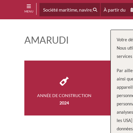
À partir du
MENU
AMARUDI
Votre dé
Nous uti
services
Par aill
ainsi qu
appareil
ANNÉE DE CONSTRUCTION
personne
2024
personna
analyses
les USA]
données 