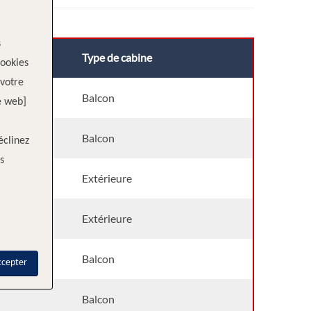
s
Type de cabine
cookies
votre
Balcon
e web]
Balcon
éclinez
s
Extérieure
Extérieure
Balcon
ccepter
Balcon