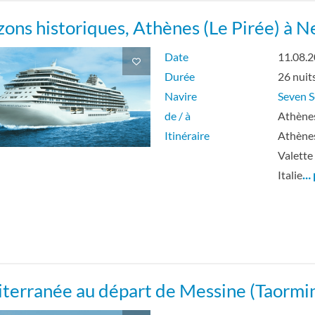
zons historiques, Athènes (Le Pirée) à 
Date
11.08.
Durée
26 nuit
Navire
Seven S
de / à
Athènes
Itinéraire
Athènes
Valette
Italie
… 
terranée au départ de Messine (Taormi