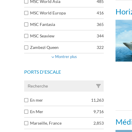
MSC World Asia
485
Hori
MSC World Europa
416
MSC Fantasia
365
MSC Seaview
344
Zambezi Queen
322
Montrer plus
PORTS D'ESCALE
En mer
11,263
En Mer
9,716
Médi
Marseille, France
2,853