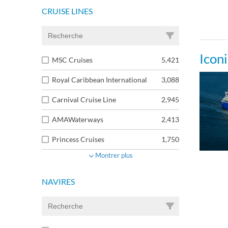
CRUISE LINES
Icon
MSC Cruises
5,421
Royal Caribbean International
3,088
Carnival Cruise Line
2,945
AMAWaterways
2,413
Princess Cruises
1,750
Montrer plus
NAVIRES