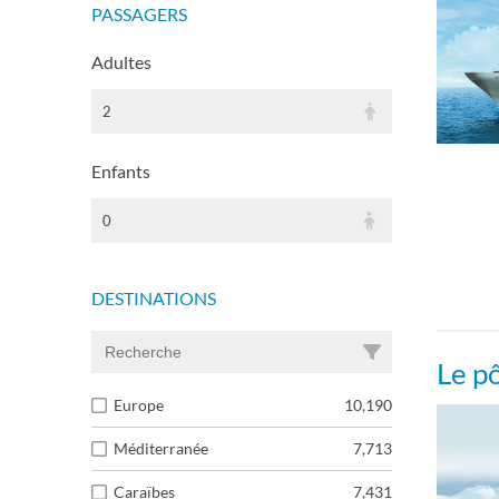
PASSAGERS
Adultes
2
Enfants
0
DESTINATIONS
Le p
Europe
10,190
Méditerranée
7,713
Caraïbes
7,431