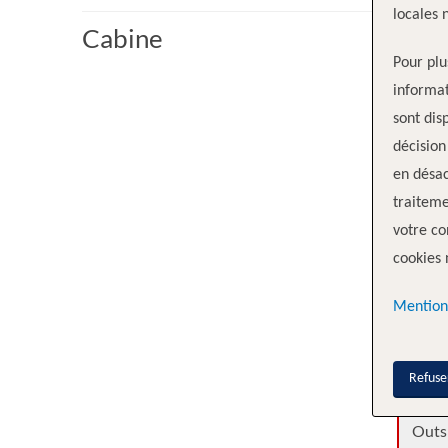
locales 
Cabine
Pour plu
Catég
informat
sont dis
Outs
décision
en désac
Outs
traiteme
votre co
Fixe
cookies 
Mention
Fixe
Outs
Refuse
Outs