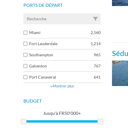
PORTS DE DÉPART
Miami
2,160
Fort Lauderdale
1,214
Sédu
Southampton
965
Galveston
767
Port Canaveral
641
Montrer plus
BUDGET
Jusqu'à
FR
50'000+