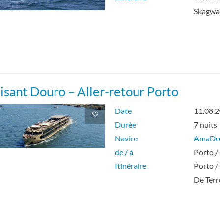
Skagwa
isant Douro – Aller-retour Porto
Date
11.08.
Durée
7 nuits
Navire
AmaDo
de / à
Porto /
Itinéraire
Porto /
De Ter