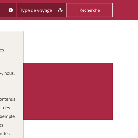
Type de voyage
Recherche
les
», nous,
contenus
t des
 exemple
es
rités