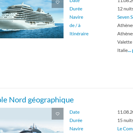
Date
11.08.
Durée
12 nuit
Navire
Seven S
de / à
Athènes
Itinéraire
Athènes
Valette
Italie
… 
ôle Nord géographique
Date
11.08.
Durée
15 nuit
Navire
Le Co