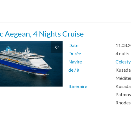
ic Aegean, 4 Nights Cruise
Date
11.08.
Durée
4 nuits
Navire
Celesty
de / à
Kusadas
Médite
Itinéraire
Kusadas
Patmos,
Rhodes