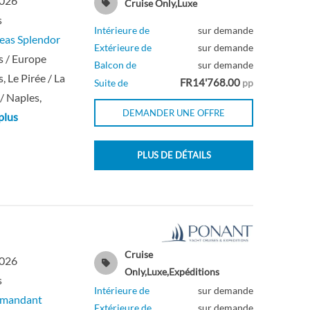
2026
Cruise Only,Luxe
s
Intérieure de
sur demande
eas Splendor
Extérieure de
sur demande
 / Europe
Balcon de
sur demande
, Le Pirée / La
FR14'768.00
Suite de
pp
 / Naples,
DEMANDER UNE OFFRE
plus
PLUS DE DÉTAILS
Cruise
2026
Only,Luxe,Expéditions
s
Intérieure de
sur demande
mmandant
Extérieure de
sur demande