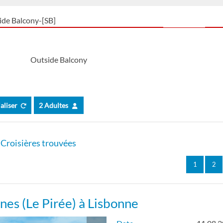
ide Balcony-[SB]
Cello Deck
Outside Balcony
ialiser
2 Adultes
Croisières trouvées
1
2
nes (Le Pirée) à Lisbonne