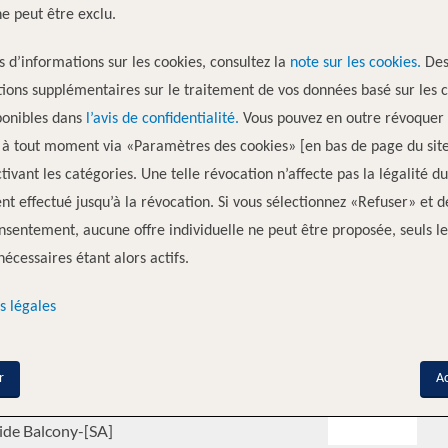
ne peut être exclu.
s d’informations sur les cookies, consultez la
note sur les cookies.
De
orie de cabine
Pont
ions supplémentaires sur le traitement de vos données basé sur les 
ponibles dans
l’avis de confidentialité.
Vous pouvez en outre révoquer 
ide Balcony-[AA]
Violin Deck
 à tout moment via «Paramètres des cookies» [en bas de page du sit
tivant les catégories. Une telle révocation n’affecte pas la légalité du
ide Balcony-[AB]
Cello Deck
nt effectué jusqu’à la révocation. Si vous sélectionnez «Refuser» et d
nsentement, aucune offre individuelle ne peut être proposée, seuls le
d Window-[D]
Piano Deck
nécessaires étant alors actifs.
s légales
d Window-[E]
Piano Deck
ide Balcony-[GS]
Violin Deck
r
A
ide Balcony-[SA]
Violin Deck