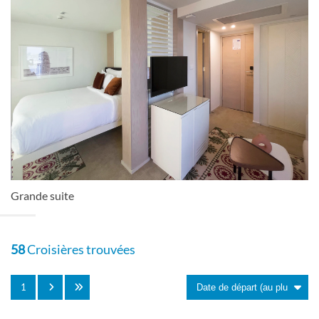
Cabine avec balcon français
Pont Lily
Suite
Grande suite
Cabine avec balcon français
Pont Lotus
58
Croisières trouvées
Suite
1