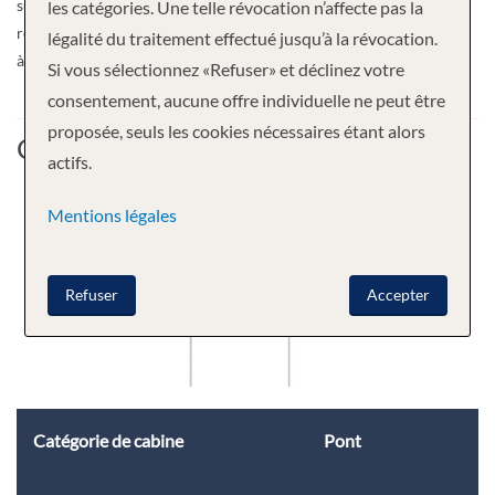
sur le Nil dans le luxe, profitez de divertissements d’inspiration
les catégories. Une telle révocation n’affecte pas la
régionale et savourez les saveurs de la cuisine locale et occidentale
légalité du traitement effectué jusqu’à la révocation.
à bord.
Si vous sélectionnez «Refuser» et déclinez votre
consentement, aucune offre individuelle ne peut être
proposée, seuls les cookies nécessaires étant alors
Cabine
actifs.
Mentions légales
Refuser
Accepter
Catégorie de cabine
Pont