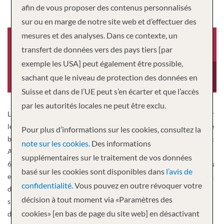
afin de vous proposer des contenus personnalisés
sur ou en marge de notre site web et d’effectuer des
mesures et des analyses. Dans ce contexte, un
transfert de données vers des pays tiers [par
exemple les USA] peut également être possible,
Année de construction
Equipage
2021
62
sachant que le niveau de protection des données en
Suisse et dans de l’UE peut s’en écarter et que l’accès
par les autorités locales ne peut être exclu.
Lorsque le moment sera venu d’embarquer pour votre croisière sur
le Nil, vous serez chaleureusement accueilli à bord d’un magnifique
Pour plus d’informations sur les cookies, consultez la
bateau de croisière fluviale où le luxe signifie toujours l’amour avec
note sur les cookies.
Des informations
AmaWaterways. L’étonnant AmaDahlia est un navire accueillant de
supplémentaires sur le traitement de vos données
68 passagers qui offre 10 cabines standard et 24 magnifiques suites
basé sur les cookies sont disponibles dans
l’avis de
et une foule d’équipements qui vous surprendront et vous raviront,
confidentialité.
Vous pouvez en outre révoquer votre
dont une piscine chauffée à la terrasse et un bar, le restaurant
décision à tout moment via «Paramètres des
spécialisé The Chef’s Table, un salon de coiffure et d’onglerie et
cookies» [en bas de page du site web] en désactivant
deux salles de massage apaisant. Admirez les vues panoramiques