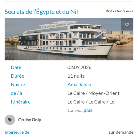
Secrets de l’Égypte et du Nil
Balcon Français
Pont Jasmin
Balcon
Date
02.09.2026
Durée
11 nuits
Fenêtre Fixe
Navire
AmaDahlia
de / à
Le Caire / Moyen-Orient
Pont Acacia
Itinéraire
Le Caire / Le Caire / Le
Caire
… plus
Extérieure
Cruise Only
Intérieure de
sur demande