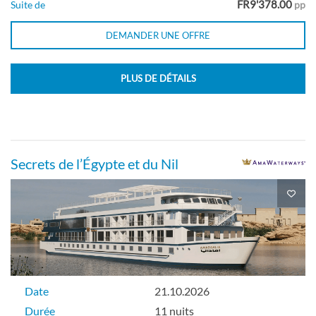
FR9'378.00
Suite de
pp
DEMANDER UNE OFFRE
PLUS DE DÉTAILS
Secrets de l’Égypte et du Nil
Date
21.10.2026
Durée
11 nuits