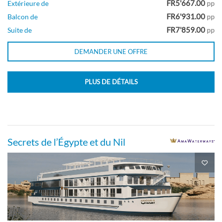
FR5'667.00
Extérieure de
pp
Cabine avec Balcon Français
FR6'931.00
Balcon de
pp
FR7'859.00
Suite de
pp
Pont Lotus
DEMANDER UNE OFFRE
Balcon
PLUS DE DÉTAILS
Suite de luxe
Secrets de l’Égypte et du Nil
Pont Lotus
Suite