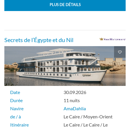
PLUS DE DÉTAILS
Secrets de l’Égypte et du Nil
Date
30.09.2026
Durée
11 nuits
Navire
AmaDahlia
de / à
Le Caire / Moyen-Orient
Itinéraire
Le Caire / Le Caire / Le