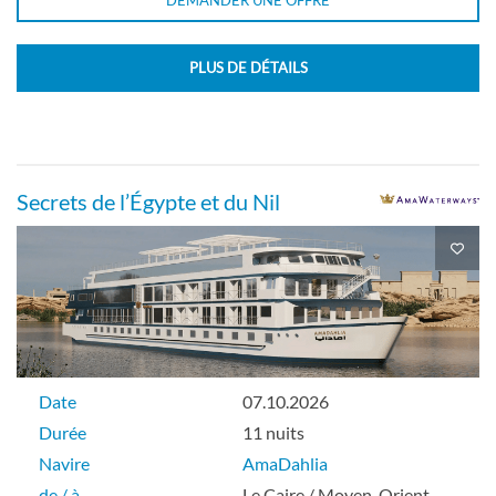
PLUS DE DÉTAILS
Secrets de l’Égypte et du Nil
Date
07.10.2026
Durée
11 nuits
Navire
AmaDahlia
de / à
Le Caire / Moyen-Orient