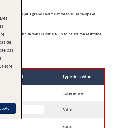
ivez parmi les plus grands animaux de tous les temps et
Des
es
re
’alors méconnue dans la nature, un toit sublime et intime
bas de
ecte pas
z
ut être
Pont
Type de cabine
Pont principal
Extérieure
cepter
Pont principal
Suite
Pont principal
Suite