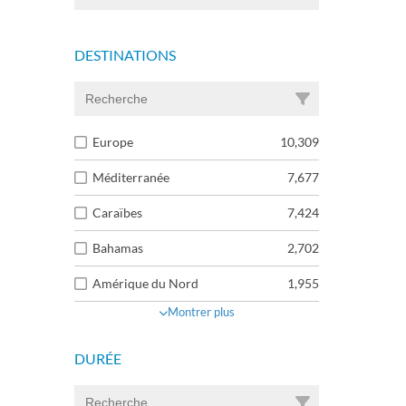
DESTINATIONS
Europe
10,309
Méditerranée
7,677
Caraïbes
7,424
Bahamas
2,702
Amérique du Nord
1,955
Montrer plus
DURÉE