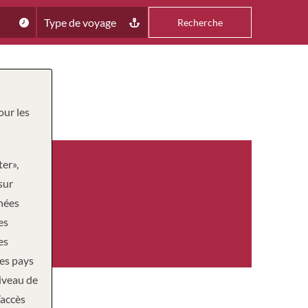
Type de voyage
Recherche
our les
ter»,
sur
nnées
es
es
des pays
niveau de
’accès