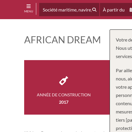
À partir du
MENU
AFRICAN DREAM
Votre dé
Nous uti
services
Par aill
nous, ai
votre ap
ANNÉE DE CONSTRUCTION
personne
PASS
2017
1
contenus
mesures
tiers [p
protecti