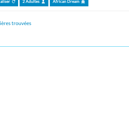
ialiser
2 Adultes
African Dream
ières trouvées