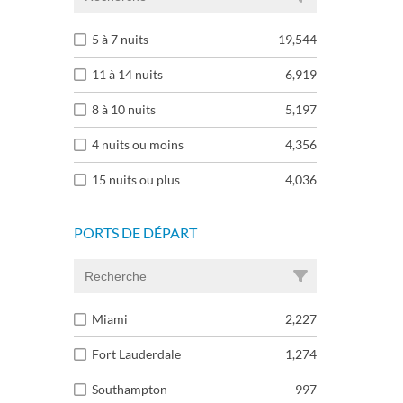
5 à 7 nuits
19,544
11 à 14 nuits
6,919
8 à 10 nuits
5,197
4 nuits ou moins
4,356
15 nuits ou plus
4,036
PORTS DE DÉPART
Miami
2,227
Fort Lauderdale
1,274
Southampton
997