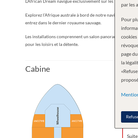
L’African Dream navigue exclusivement sur les rivières de 
par les 
Explorez l’Afrique australe à bord de notre navire tout neuf
Pour plu
entrez dans le dernier royaume sauvage.
informa
cookies
Les installations comprennent un salon panoramique, un bar
pour les loisirs et la détente.
révoque
page du 
la légal
Cabine
«Refuser
proposée
Catég
Mention
Pont 
Refus
Suite
Suite