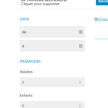
Réinit
Cliquer pour supprimer
DATE
0
Crois
de
à
PASSAGERS
Adultes
2
Enfants
0