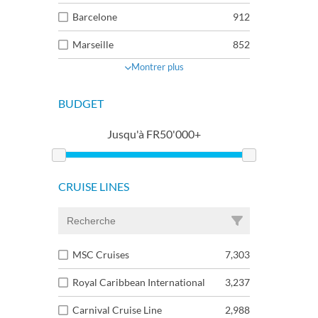
Barcelone
912
Marseille
852
Montrer plus
BUDGET
Jusqu'à
FR
50'000+
CRUISE LINES
MSC Cruises
7,303
Royal Caribbean International
3,237
Carnival Cruise Line
2,988