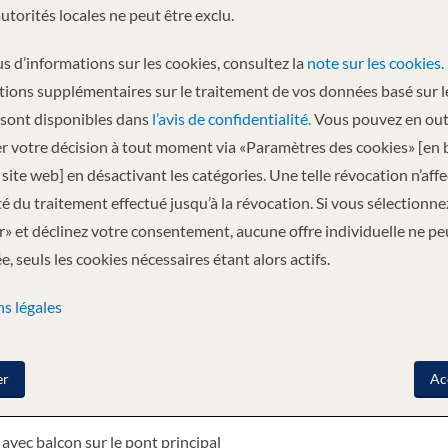
Chobe et Zambezi qui coulent entre la Namibie et le Botswana.
autorités locales ne peut être exclu.
, et unique, où des rencontres intenses et imprévisibles vous attendent. V
s d’informations sur les cookies, consultez la
note sur les cookies.
tions supplémentaires sur le traitement de vos données basé sur l
 sont disponibles dans
l’avis de confidentialité.
Vous pouvez en out
, un restaurant et un grand pont d’observation pour une immersion jusqu
r votre décision à tout moment via «Paramètres des cookies» [en 
site web] en désactivant les catégories. Une telle révocation n’aff
ité du traitement effectué jusqu’à la révocation. Si vous sélectionne
» et déclinez votre consentement, aucune offre individuelle ne pe
, seuls les cookies nécessaires étant alors actifs.
orie de cabine
s légales
principal 1 Lit simple
er
Ac
 sur le pont principal avec 2 lits doubles
 avec balcon sur le pont principal