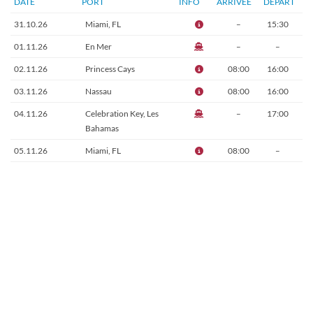
DATE
PORT
INFO
ARRIVÉE
DÉPART
31.10.26
Miami, FL
–
15:30
01.11.26
En Mer
–
–
02.11.26
Princess Cays
08:00
16:00
03.11.26
Nassau
08:00
16:00
04.11.26
Celebration Key, Les
–
17:00
Bahamas
05.11.26
Miami, FL
08:00
–