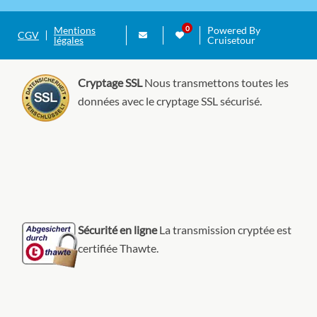
de vous amuser. (N’oubliez pas non plus les
superbes destinations à voir !) Et surtout, à la fin
Mentions
Powered By
CGV
de la journée… n’oubliez pas que vos vacances à
légales
Cruisetour
bord du Carnival Sunrise en comporteront une
autre formidable demain.
Cryptage SSL
Nous transmettons toutes les
données avec le cryptage SSL sécurisé.
Sécurité en ligne
La transmission cryptée est
certifiée Thawte.