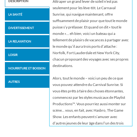
DESCRIPTION
Attraper un grand lever de soleil n’est pas
seulement pour les lève-tôt. Le Carnaval
Sunrise, qui navigue maintenant, offre
LA SANTÉ
suffisamment de plaisir pour que tout le monde
puisse s’y prélasser. Et quand on dit « tout le
DIVERTISSEMENT
monde »… eh bien, voici un bateau qui a
tellement de plaisirs de vacances à partager avec
LA RELAXATION
le monde qu’il aura trois ports d’attache :
Norfolk, Fort Lauderdale et New York City,
LOISIR
chacun proposant des voyages avec ses propres
destinations.
NOURRITURE ET BOISSON
Alors, tout le monde – voici un peu de ce que
AUTRES
vous pouvez attendre du Carnival Sunrise. Si
vous êtes prêts à faire des choses étonnantes,
commencez par les styles musicaux de Playlist
Productions™. Vous pourriez aussi monter sur
scène… vous, en fait, avec Hasbro, The Game
Show. Les enfants peuvent s’amuser avec
d’autres jeunes de leur âge dans l’un des trois
espaces jeunesse, tandis que les adultes
trouveront le Piano Bar 88, un endroit