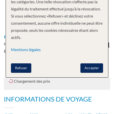
les catégories. Une telle révocation n’affecte pas la
Départ
légalité du traitement effectué jusqu’à la révocation.
Si vous sélectionnez «Refuser» et déclinez votre
31.10.2026
consentement, aucune offre individuelle ne peut être
proposée, seuls les cookies nécessaires étant alors
Itinéraire
Miami, FL - Princess Cays -
actifs.
Nassau - Celebration Key, Les
Mentions légales
Bahamas - Miami, FL
Refuser
Accepter
Chargement des prix
INFORMATIONS DE VOYAGE