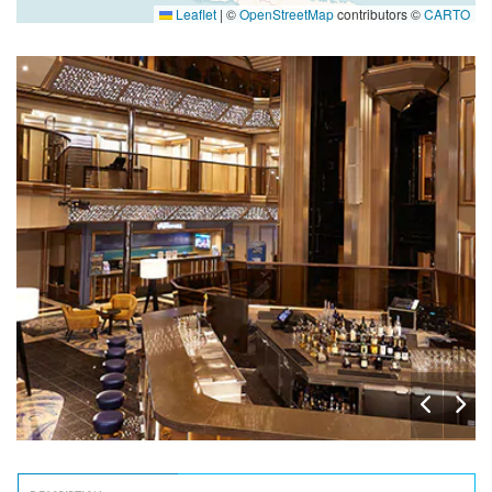
Leaflet
|
©
OpenStreetMap
contributors ©
CARTO
La Table du Chef