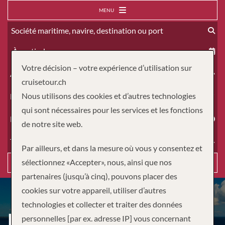
MENU
À partir du
Votre décision – votre expérience d’utilisation sur
Adultes
cruisetour.ch
Nous utilisons des cookies et d’autres technologies
Enfants
qui sont nécessaires pour les services et les fonctions
Durée
de notre site web.
Type de voyage
Par ailleurs, et dans la mesure où vous y consentez et
sélectionnez «Accepter», nous, ainsi que nos
Recherche
partenaires (jusqu’à cinq), pouvons placer des
cookies sur votre appareil, utiliser d’autres
technologies et collecter et traiter des données
LES BAHAMAS AU DÉPART
personnelles [par ex. adresse IP] vous concernant