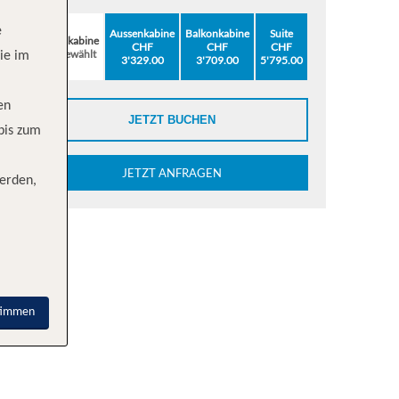
e
Aussenkabine
Balkonkabine
Suite
Innenkabine
CHF
CHF
CHF
ausgewählt
ie im
3'329.00
3'709.00
5'795.00
en
JETZT BUCHEN
 bis zum
JETZT ANFRAGEN
erden,
timmen