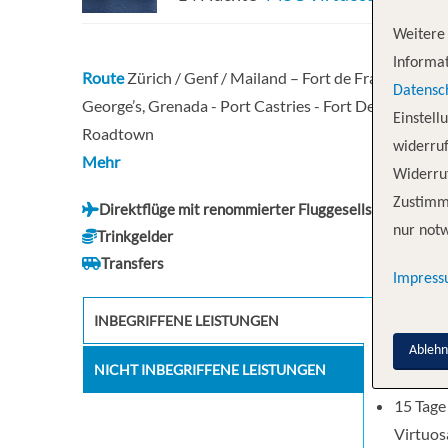
Weitere 
Informat
Route
Zürich / Genf / Mailand – Fort de France - Poin
Datensc
George’s, Grenada - Port Castries - Fort De France - Po
Einstell
Roadtown
widerruf
Mehr
Widerruf
Zustimm
Direktflüge mit renommierter Fluggesellschaft
nur notw
Trinkgelder
Transfers
Impres
INBEGRIFFENE LEISTUNGEN
Flüge m
Genf / 
Ableh
NICHT INBEGRIFFENE LEISTUNGEN
/ Maila
15 Tage
Virtuos