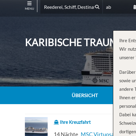
ab
MENU
KARIBISCHE TRAUMREIS
Ihre Ent
Wir nutz
unserer 
Darüber 
sowie un
andere 
ÜBERSICHT
Ihnen e
personal
Dabei ka
Ihre Kreuzfahrt
Schweiz
dortige
14 Nächte
MSC Virtuosa