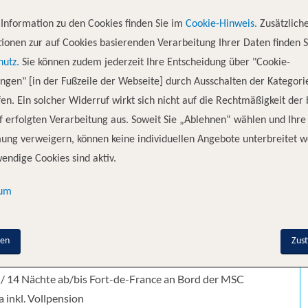
Information zu den Cookies finden Sie im
Cookie-Hinweis.
Zusätzlich
ionen zur auf Cookies basierenden Verarbeitung Ihrer Daten finden S
te à Pitre - Bridgetown - Kingstown - Saint
hutz.
Sie können zudem jederzeit Ihre Entscheidung über "Cookie-
inte à Pitre - Philipsburg, Sint Maarten -
ungen" [in der Fußzeile der Webseite] durch Ausschalten der Kategori
en. Ein solcher Widerruf wirkt sich nicht auf die Rechtmäßigkeit der
 erfolgten Verarbeitung aus. Soweit Sie „Ablehnen“ wählen und Ihre
ung verweigern, können keine individuellen Angebote unterbreitet w
endige Cookies sind aktiv.
sum
it renommierter Fluggesellschaft in Economy Class Zürich /
Mailand – Fort-de-France & Fort-de-France – Zürich / Genf
nen
Zus
nd
 / 14 Nächte ab/bis Fort-de-France an Bord der MSC
a inkl. Vollpension