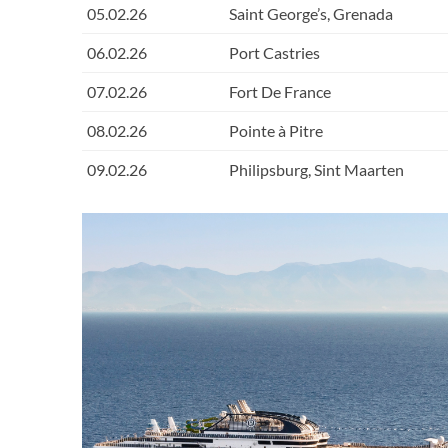
05.02.26
Saint George’s, Grenada
06.02.26
Port Castries
07.02.26
Fort De France
08.02.26
Pointe à Pitre
09.02.26
Philipsburg, Sint Maarten
10.02.26
Roadtown
MSC_VIRTUOSA_MSC
11.02.26
Basseterre
12.02.26
St. John's, Antigua
13.02.26
Auf See
14.02.26
Fort de France – Zürich /
Genf / Mailand