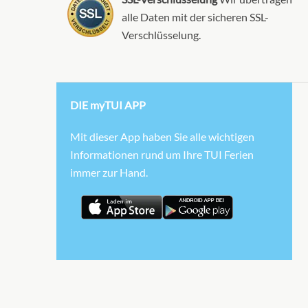
alle Daten mit der sicheren SSL-
Verschlüsselung.
DIE myTUI APP
Mit dieser App haben Sie alle wichtigen
Informationen rund um Ihre TUI Ferien
immer zur Hand.