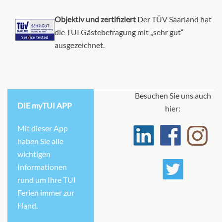
Objektiv und zertifiziert
Der TÜV Saarland hat
die TUI Gästebefragung mit „sehr gut“
ausgezeichnet.
Besuchen Sie uns auch
DIE myTUI APP
hier:
Mit dieser App
haben Sie alle
wichtigen
Informationen
rund um Ihre TUI
Ferien immer zur
Hand.