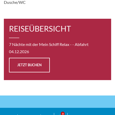
Dusche/WC
Balkonkabine
CHF 1'725.00
REISEÜBERSICHT
KABINE
ANFRAGEN
7 Nächte mit der Mein Schiff Relax -
- Abfahrt
04.12.2026
JETZT BUCHEN