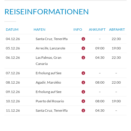
REISEINFORMATIONEN
DATUM
HAFEN
INFO
ANKUNFT
ABFAHRT
04.12.26
Santa Cruz, Teneriffa
–
22:30
05.12.26
Arrecife, Lanzarote
09:00
19:00
06.12.26
Las Palmas, Gran
04:30
22:30
Canaria
07.12.26
Erholung auf See
–
–
08.12.26
Agadir, Marokko
08:00
22:00
09.12.26
Erholung auf See
–
–
10.12.26
Puerto del Rosario
08:00
19:00
11.12.26
Santa Cruz, Teneriffa
04:30
–