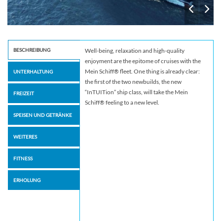
BESCHREIBUNG
Well-being, relaxation and high-quality
enjoyment are the epitome of cruises with the
Mein Schiff® fleet. One thing is already clear:
UNTERHALTUNG
the first of the two newbuilds, the new
“InTUITion” ship class, will take the Mein
FREIZEIT
Schiff® feeling to a new level.
SPEISEN UND GETRÄNKE
WEITERES
FITNESS
ERHOLUNG