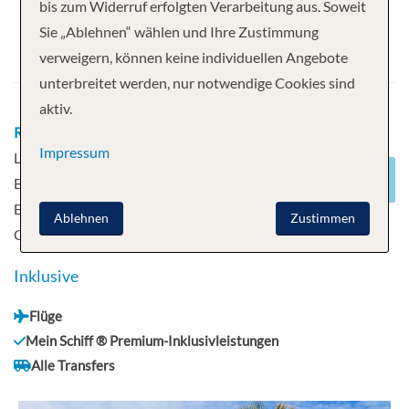
bis zum Widerruf erfolgten Verarbeitung aus. Soweit
Abfahrt
Sie „Ablehnen“ wählen und Ihre Zustimmung
verweigern, können keine individuellen Angebote
04.12.2026
unterbreitet werden, nur notwendige Cookies sind
aktiv.
Route
Santa Cruz, Teneriffa - Arrecife,
Impressum
Lanzarote - Las Palmas, Gran Canaria -
Erholung auf See - Agadir, Marokko -
Erholung auf See - Puerto del Rosario - Santa
Ablehnen
Zustimmen
Cruz, Teneriffa
Inklusive
Flüge
Mein Schiff ® Premium-Inklusivleistungen
Alle Transfers