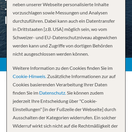
neben unserer Webseite personalisierte Inhalte
– SONNE TANKEN AUF DEN
vorzuschlagen sowie Messungen und Analysen
KANAREN
durchzuführen. Dabei kann auch ein Datentransfer
in Drittstaaten [z.B. USA] möglich sein, wo vom
Schweizer- und EU-Datenschutzniveau abgewichen
werden kann und Zugriffe von dortigen Behörden
ZURÜCK
nicht ausgeschlossen werden können.
Weitere Information zu den Cookies finden Sie im
Cookie-Hinweis.
Zusätzliche Informationen zur auf
Cookies basierenden Verarbeitung Ihrer Daten
finden Sie im
Datenschutz.
Sie können zudem
jederzeit Ihre Entscheidung über "Cookie-
Einstellungen" [in der Fußzeile der Webseite] durch
Ihre Kreuzfahrt
Ausschalten der Kategorien widerrufen. Ein solcher
Widerruf wirkt sich nicht auf die Rechtmäßigkeit der
7 Nächte
Mein Schiff Relax