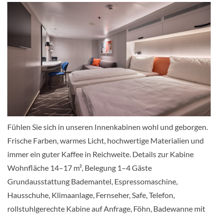
KABINE
ANFRAGEN
Balkonkabine Kategorie E-[BKE]
8 Muschel
Balkonkabine
CHF 1'695.00
Fühlen Sie sich in unseren Innenkabinen wohl und geborgen.
KABINE
Frische Farben, warmes Licht, hochwertige Materialien und
ANFRAGEN
immer ein guter Kaffee in Reichweite. Details zur Kabine
Wohnfläche 14–17 m², Belegung 1–4 Gäste
Grundausstattung Bademantel, Espressomaschine,
Balkonkabine Kategorie D-[BAD]
Hausschuhe, Klimaanlage, Fernseher, Safe, Telefon,
9 Krabbe
rollstuhlgerechte Kabine auf Anfrage, Föhn, Badewanne mit