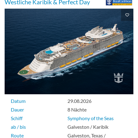
Westliche Karibik & Perfect Day
Balkonkabine mit Blick auf den Central
Park-[2J]
Deck 11
Balkonkabine
Kabine mit Meerblick-[2N]
Datum
29.08.2026
Deck 3
Dauer
8 Nächte
Schiff
Symphony of the Seas
Aussenkabine
ab / bis
Galveston / Karibik
Route
Galveston, Texas /