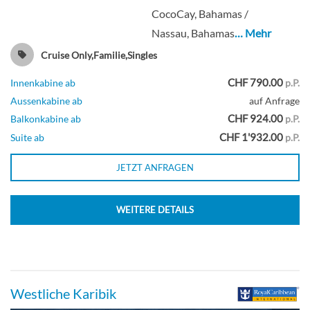
CocoCay, Bahamas /
Nassau, Bahamas
… Mehr
Innenkabine mit Blick auf den Central
Park-[2S]
Cruise Only,Familie,Singles
CHF 790.00
Innenkabine ab
p.P.
Deck 9
Aussenkabine ab
auf Anfrage
CHF 924.00
Balkonkabine ab
p.P.
Innenkabine
CHF 1'932.00
Suite ab
p.P.
JETZT ANFRAGEN
Innenkabine mit Blick auf die
WEITERE DETAILS
Promenade-[2T]
Deck 7
Westliche Karibik
Innenkabine