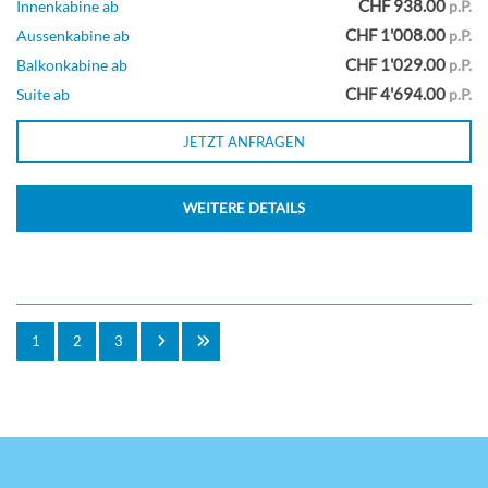
CHF 938.00
Innenkabine ab
p.P.
CHF 1'008.00
Aussenkabine ab
p.P.
CHF 1'029.00
Star-Loft-Suite-[TL]
Balkonkabine ab
p.P.
CHF 4'694.00
Suite ab
p.P.
Deck 17
JETZT ANFRAGEN
Suite
WEITERE DETAILS
Ultimative Familiensuite-[US]
1
2
3
Deck 17
Suite