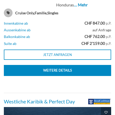
Honduras
… Mehr
Cruise Only,Familie,Singles
Innenkabine-[3V]
CHF 847.00
Innenkabine ab
p.P.
Aussenkabine ab
auf Anfrage
Deck 7
CHF 762.00
Balkonkabine ab
p.P.
CHF 2'159.00
Suite ab
p.P.
Innenkabine
JETZT ANFRAGEN
WEITERE DETAILS
Meerblick-Kabine mit Balkon-[4D]
Deck 7
Westliche Karibik & Perfect Day
Balkonkabine