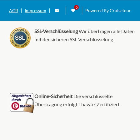
AGB
Impressum
Powered By Cruisetour
Villa Suite mit vier Schlafzimmern-[VS]
Deck 12
SSL-Verschlüsselung
Wir übertragen alle Daten
mit der sicheren SSL-Verschlüsselung.
Suite
Suite
Online-Sicherheit
Die verschlüsselte
Übertragung erfolgt Thawte-Zertifiziert.
Suite
Balkonkabine mit Meerblick