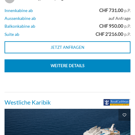
CHF 731.00
Innenkabine ab
p.P.
Aussenkabine ab
auf Anfrage
Grand Suite mit zwei Schlafzimmern-
CHF 950.00
Balkonkabine ab
p.P.
[GT]
CHF 2'216.00
Suite ab
p.P.
JETZT ANFRAGEN
Deck 9
WEITERE DETAILS
Suite
Junior-Suite-[J3]
Westliche Karibik
Deck 7
Suite