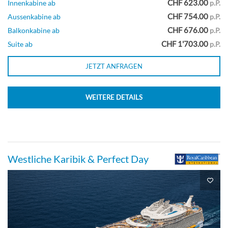
CHF 623.00
Innenkabine ab
p.P.
CHF 754.00
Aussenkabine ab
p.P.
CHF 676.00
Balkonkabine ab
p.P.
Crown-Loft-Suite-[L1]
CHF 1'703.00
Suite ab
p.P.
Deck 17
JETZT ANFRAGEN
Suite
WEITERE DETAILS
Guarantee Neighbourhood Balcony
Westliche Karibik & Perfect Day
Quad-[NQ]
Balkonkabine