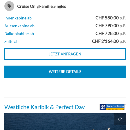
Cruise Only,Familie,Singles
CHF 580.00
Innenkabine ab
p.P.
Großzügige Aqua-Theater-Suite mit
CHF 790.00
Aussenkabine ab
p.P.
einem Schlafzimmer-[A3]
CHF 728.00
Balkonkabine ab
p.P.
CHF 2'164.00
Suite ab
p.P.
Deck 11
JETZT ANFRAGEN
Suite
WEITERE DETAILS
Oceanview Balcony-[CB]
Westliche Karibik & Perfect Day
Deck 7
Balkonkabine