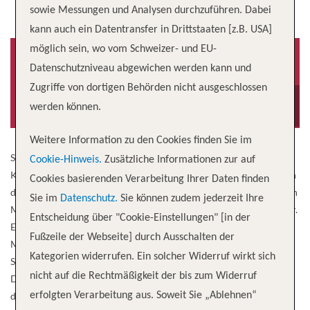
sowie Messungen und Analysen durchzuführen. Dabei
kann auch ein Datentransfer in Drittstaaten [z.B. USA]
möglich sein, wo vom Schweizer- und EU-
Datenschutzniveau abgewichen werden kann und
Zugriffe von dortigen Behörden nicht ausgeschlossen
Baujahr
Besatzung
2018
2,394
werden können.
Weitere Information zu den Cookies finden Sie im
Seien Sie mutig, wenn Sie an Bord eines der größten
Cookie-Hinweis.
Zusätzliche Informationen zur auf
Kreuzfahrtschiffe der Welt segeln. Machen Sie sich bereit für einen
Cookies basierenden Verarbeitung Ihrer Daten finden
die Wahrnehmung remixenden und das Gedächtnis maximierenden
Sie im
Datenschutz.
Sie können zudem jederzeit Ihre
Mikrofon-Drop – Symphony of the Seas® ist all das und noch mehr.
Entscheidung über "Cookie-Einstellungen" [in der
Es sind Ihre Lieblingshits an Bord, darunter die zehnstöckige
Fußzeile der Webseite] durch Ausschalten der
Mutprobe, Ultimate Abyss℠ und die beiden FlowRider®*-
Kategorien widerrufen. Ein solcher Widerruf wirkt sich
Surfsimulatoren sowie revolutionäre Neuheiten wie das im
nicht auf die Rechtmäßigkeit der bis zum Widerruf
Dunkeln leuchtende Lasertag. Und nicht nur die Attraktionen, die
dem Deck trotzen, sind nicht die einzigen Dinge, auf die Sie sich
erfolgten Verarbeitung aus. Soweit Sie „Ablehnen“