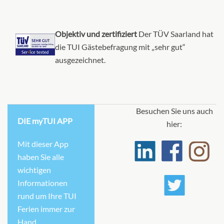
Objektiv und zertifiziert
Der TÜV Saarland hat
Balkonkabine
die TUI Gästebefragung mit „sehr gut“
ausgezeichnet.
Nachbar-Balkonkabine
Besuchen Sie uns auch
DIE myTUI APP
hier:
Balkonkabine
Mit dieser App
haben Sie alle
wichtigen
Kabine mit Meerblick für vier garantiert-
Informationen
rund um Ihre TUI
[XQ]
Ferien immer zur
Hand.