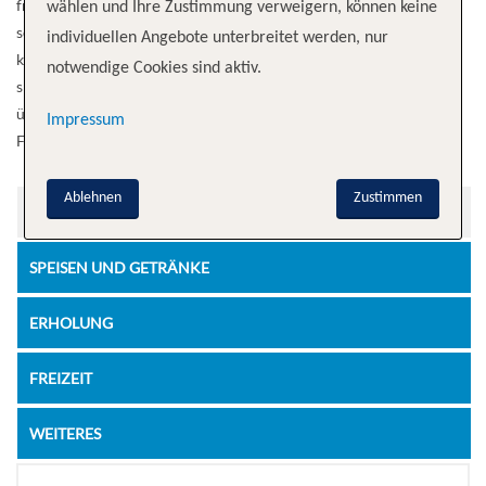
freuen können, wenn Sie an Bord dieses Schiffes der Oasis-Klasse
wählen und Ihre Zustimmung verweigern, können keine
segeln. Symphony of the Seas® bietet außerdem zahlreiche
individuellen Angebote unterbreitet werden, nur
köstliche Möglichkeiten, Ihren Gaumen zu verwöhnen – wie die
notwendige Cookies sind aktiv.
spielentscheidende Playmakers℠ Sports Bar & Arcade – und
überlebensgroße Übernachtungsmöglichkeiten, wie die Ultimate
Impressum
Family Suite. Holen Sie sich Ihren Nervenkitzel.
Ablehnen
Zustimmen
UNTERHALTUNG
SPEISEN UND GETRÄNKE
ERHOLUNG
FREIZEIT
WEITERES