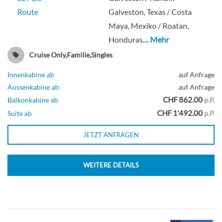
Route
Galveston, Texas / Costa
Meerblick-Kabine mit Balkon-[2D]
Maya, Mexiko / Roatan,
Honduras
… Mehr
Deck 7
Cruise Only,Familie,Singles
Balkonkabine
Innenkabine ab
auf Anfrage
Aussenkabine ab
auf Anfrage
CHF 862.00
Balkonkabine ab
p.P.
CHF 1'492.00
Suite ab
p.P.
Balkonkabine mit Blick auf die
JETZT ANFRAGEN
Promenade-[2I]
Deck 8
WEITERE DETAILS
Balkonkabine