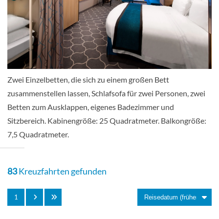
Meerblick-Kabine mit Balkon-[1D]
Deck 7
Balkonkabine
Zwei Einzelbetten, die sich zu einem großen Bett
zusammenstellen lassen, Schlafsofa für zwei Personen, zwei
Balkonkabine mit Blick auf die
Betten zum Ausklappen, eigenes Badezimmer und
Promenade-[1I]
Sitzbereich. Kabinengröße: 25 Quadratmeter. Balkongröße:
7,5 Quadratmeter.
Deck 8
83
Kreuzfahrten gefunden
Balkonkabine
1