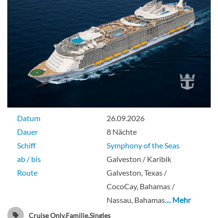
Connecting Interior-[CI]
Deck 7
Innenkabine
Datum
26.09.2026
Dauer
8 Nächte
Große Suite mit einem Schlafzimmer-
Schiff
Symphony of the Seas
[GS]
ab / bis
Galveston / Karibik
Route
Galveston, Texas /
Deck 7
CocoCay, Bahamas /
Nassau, Bahamas
… Mehr
Suite
Cruise Only,Familie,Singles