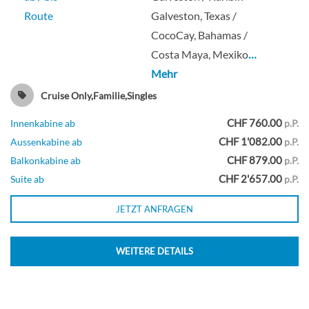
Route
Galveston, Texas /
Kabine mit Meerblick-[1N]
CocoCay, Bahamas /
Costa Maya, Mexiko
…
Deck 3
Mehr
Cruise Only,Familie,Singles
Aussenkabine
CHF 760.00
Innenkabine ab
p.P.
CHF 1'082.00
Aussenkabine ab
p.P.
CHF 879.00
Balkonkabine ab
p.P.
Großzügige Innenkabine-[1R]
CHF 2'657.00
Suite ab
p.P.
JETZT ANFRAGEN
Deck 11
WEITERE DETAILS
Innenkabine