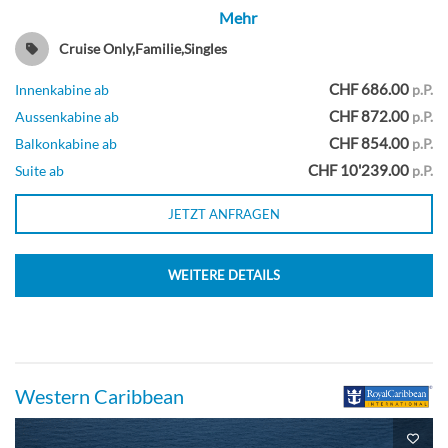
Mehr
Innenkabine-[4V]
Cruise Only,Familie,Singles
Deck 7
CHF 686.00
Innenkabine ab
p.P.
CHF 872.00
Aussenkabine ab
p.P.
Innenkabine
CHF 854.00
Balkonkabine ab
p.P.
CHF 10'239.00
Suite ab
p.P.
JETZT ANFRAGEN
Meerblick-Kabine mit Balkon-[5D]
WEITERE DETAILS
Deck 7
Balkonkabine
Western Caribbean