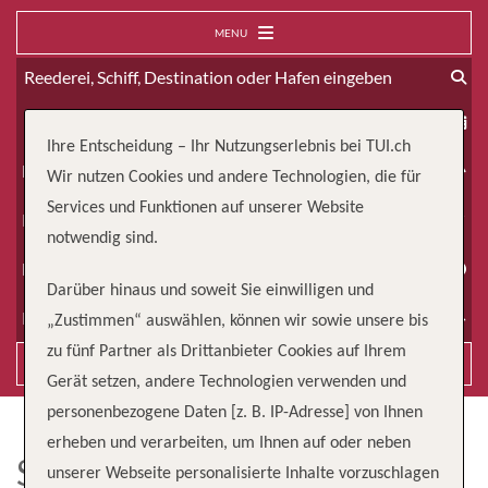
MENU
ab
Ihre Entscheidung – Ihr Nutzungserlebnis bei TUI.ch
Erwachsene
Wir nutzen Cookies und andere Technologien, die für
Services und Funktionen auf unserer Website
Kinder
notwendig sind.
Dauer
Darüber hinaus und soweit Sie einwilligen und
Reiseart
„Zustimmen“ auswählen, können wir sowie unsere bis
zu fünf Partner als Drittanbieter Cookies auf Ihrem
Suchen
Gerät setzen, andere Technologien verwenden und
personenbezogene Daten [z. B. IP-Adresse] von Ihnen
erheben und verarbeiten, um Ihnen auf oder neben
SYMPHONY OF THE SEAS
unserer Webseite personalisierte Inhalte vorzuschlagen