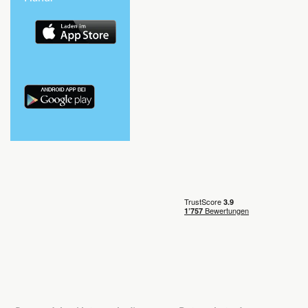
Balkonkabine
Kabine mit Meerblick
Aussenkabine
Meerblickkabine für 4 garantiert-[YQ]
Aussenkabine