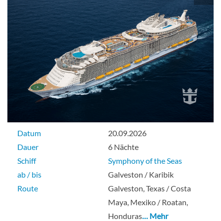
Großzügige Aqua-Theater-Suite mit
großem Balkon und zwei Schlafzimmern-
[A1]
Deck 8
Suite
Datum
20.09.2026
Aqua-Theater-Suite mit großem Balkon
Dauer
6 Nächte
und zwei Schlafzimmern-[A2]
Schiff
Symphony of the Seas
ab / bis
Galveston / Karibik
Deck 9
Route
Galveston, Texas / Costa
Maya, Mexiko / Roatan,
Suite
Honduras
… Mehr