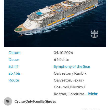
Junior-Suite-[J4]
Deck 7
Suite
Datum
04.10.2026
Dauer
6 Nächte
Schiff
Symphony of the Seas
ab / bis
Galveston / Karibik
Sky Junior Suite-[JY]
Route
Galveston, Texas /
Cozumel, Mexiko /
Deck 10
Roatan, Honduras
… Mehr
Cruise Only,Familie,Singles
Suite