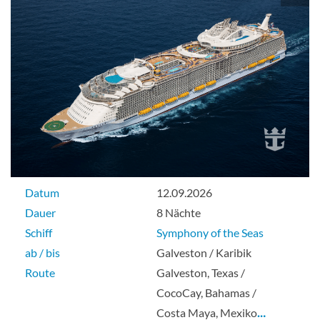
Meerblick-[4N]
Deck 7
Aussenkabine
Innenkabine mit virtuellem Balkon-[4U]
Datum
12.09.2026
Dauer
8 Nächte
Deck 7
Schiff
Symphony of the Seas
ab / bis
Galveston / Karibik
Innenkabine
Route
Galveston, Texas /
CocoCay, Bahamas /
Costa Maya, Mexiko
…