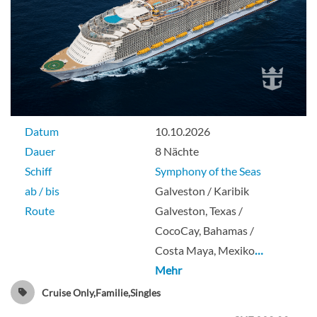
Owner’s Suite mit einem Schlafzimmer-
[OS]
Deck 11
Datum
10.10.2026
Suite
Dauer
8 Nächte
Schiff
Symphony of the Seas
ab / bis
Galveston / Karibik
Royal-Loft-Suite-[RL]
Route
Galveston, Texas /
CocoCay, Bahamas /
Deck 17
Costa Maya, Mexiko
…
Mehr
Suite
Cruise Only,Familie,Singles