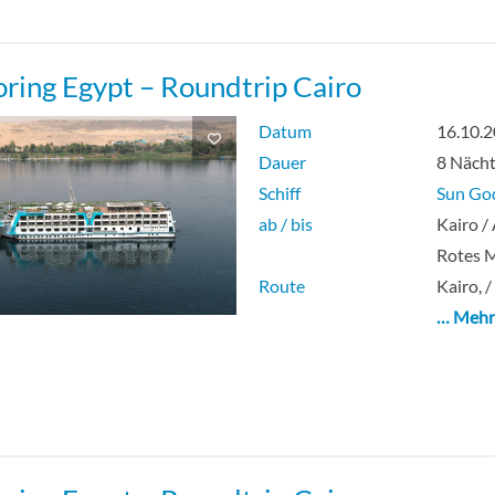
oring Egypt – Roundtrip Cairo
Datum
16.10.
Dauer
8 Näch
Schiff
Sun Go
ab / bis
Kairo /
Rotes 
Route
Kairo, /
… Meh