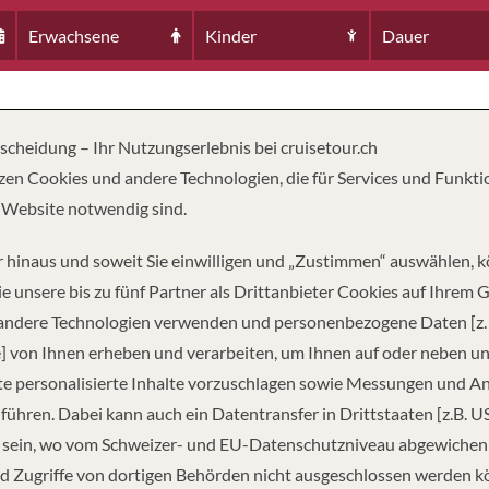
Erwachsene
Kinder
Dauer
tscheidung – Ihr Nutzungserlebnis bei cruisetour.ch
zen Cookies und andere Technologien, die für Services und Funkti
 Website notwendig sind.
 hinaus und soweit Sie einwilligen und „Zustimmen“ auswählen, 
e unsere bis zu fünf Partner als Drittanbieter Cookies auf Ihrem 
 andere Technologien verwenden und personenbezogene Daten [z. 
] von Ihnen erheben und verarbeiten, um Ihnen auf oder neben u
TZUNG
LÄNGE
PASS
0
253 FUSS
e personalisierte Inhalte vorzuschlagen sowie Messungen und A
führen. Dabei kann auch ein Datentransfer in Drittstaaten [z.B. U
 sein, wo vom Schweizer- und EU-Datenschutzniveau abgewiche
d Zugriffe von dortigen Behörden nicht ausgeschlossen werden k