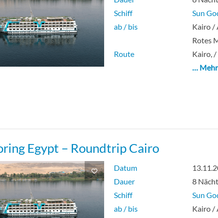
Schiff
Sun Go
ab / bis
Kairo /
Rotes 
Route
Kairo, /
… Meh
oring Egypt – Roundtrip Cairo
Datum
13.11.
Dauer
8 Näch
Schiff
Sun Go
ab / bis
Kairo /