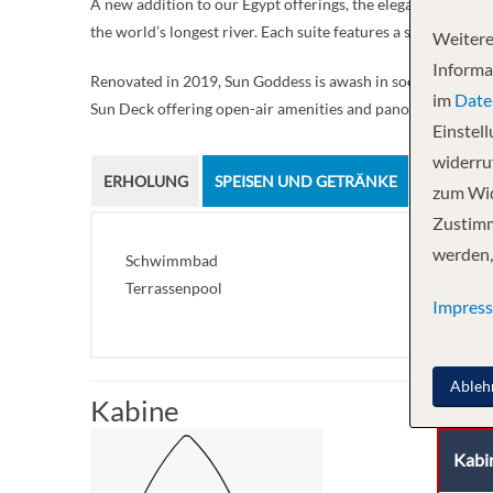
A new addition to our Egypt offerings, the elegant Sun God
the world’s longest river. Each suite features a separate sit
Weitere
Informa
Renovated in 2019, Sun Goddess is awash in soothing natura
im
Date
Sun Deck offering open-air amenities and panoramic views o
Einstel
widerruf
ERHOLUNG
SPEISEN UND GETRÄNKE
zum Wid
Zustimm
werden,
Schwimmbad
Terrassenpool
Impres
Ableh
Kabine
Kabi