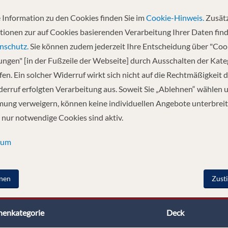
dess carries a maximum of only 60 guests in 30 spacious suites, providin
ting area and balcony from which to observe life along the Nile.
 Information zu den Cookies finden Sie im
Cookie-Hinweis.
Zusätz
tionen zur auf Cookies basierenden Verarbeitung Ihrer Daten find
l wood tones and an inviting ambience that imbues all five decks. Of the
nschutz.
Sie können zudem jederzeit Ihre Entscheidung über "Coo
f the Nile.
lungen" [in der Fußzeile der Webseite] durch Ausschalten der Kat
en. Ein solcher Widerruf wirkt sich nicht auf die Rechtmäßigkeit d
erruf erfolgten Verarbeitung aus. Soweit Sie „Ablehnen“ wählen 
ung verweigern, können keine individuellen Angebote unterbreit
 nur notwendige Cookies sind aktiv.
sum
nen
Zust
nenkategorie
Deck