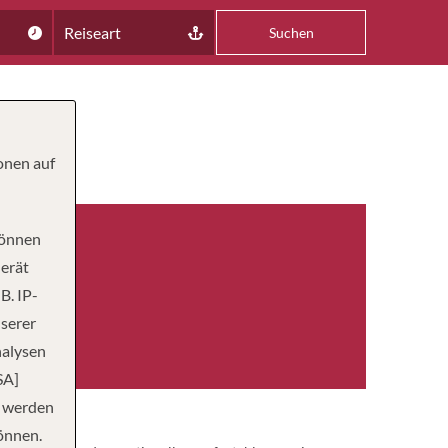
Reiseart
Suchen
onen auf
können
Gerät
B. IP-
nserer
AGIERE
60
nalysen
SA]
n werden
önnen.