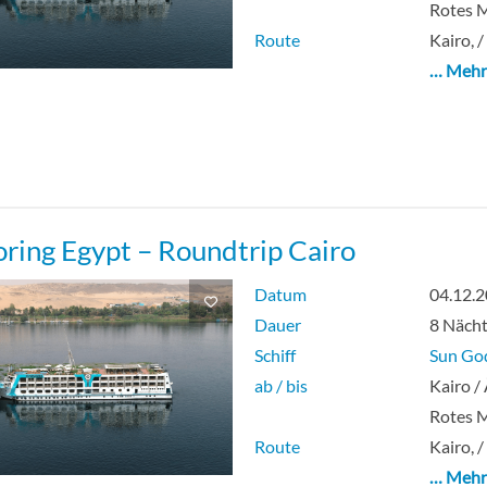
Rotes 
Route
Kairo, /
… Meh
oring Egypt – Roundtrip Cairo
Datum
04.12.
Dauer
8 Näch
Schiff
Sun Go
ab / bis
Kairo /
Rotes 
Route
Kairo, /
… Meh