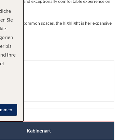
g an intimate and exceptionally comfortable experience on
liche
en Sie
 ship’s many common spaces, the highlight is her expansive
kie-
egorien
er bis
und Ihre
et
immen
Kabinenart