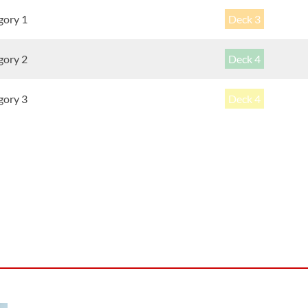
gory 1
Deck 3
gory 2
Deck 4
gory 3
Deck 4