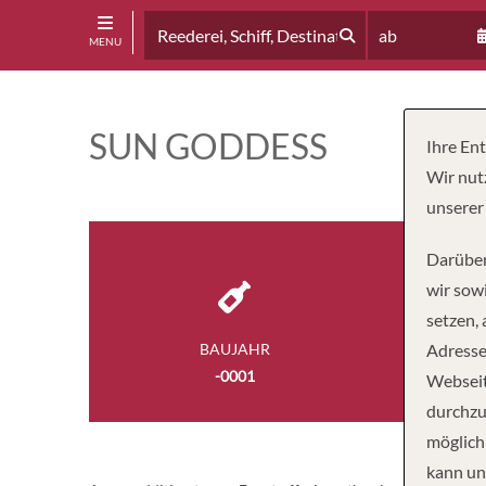
ab
MENU
SUN GODDESS
Ihre En
Wir nut
unserer
Darüber
wir sowi
setzen,
BAUJAHR
Adresse
BESA
-0001
6
Webseit
durchzu
möglich
kann un