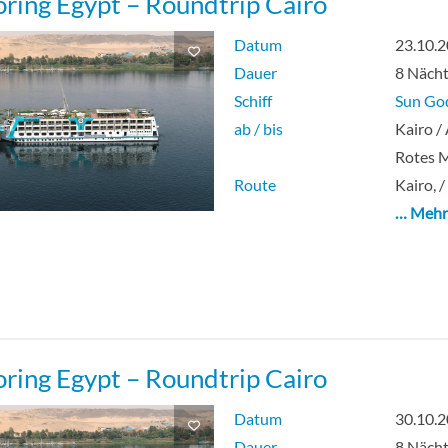
oring Egypt – Roundtrip Cairo
Datum
23.10.
Dauer
8 Näch
Schiff
Sun Go
ab / bis
Kairo /
Rotes 
Route
Kairo, /
… Meh
oring Egypt – Roundtrip Cairo
Datum
30.10.
Dauer
8 Näch