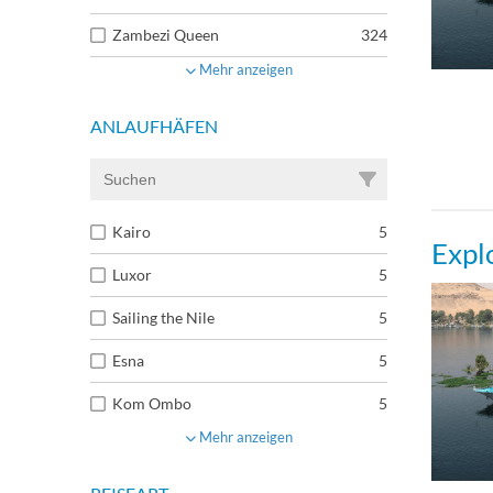
Zambezi Queen
324
Mehr anzeigen
ANLAUFHÄFEN
Kairo
5
Expl
Luxor
5
Sailing the Nile
5
Esna
5
Kom Ombo
5
Mehr anzeigen