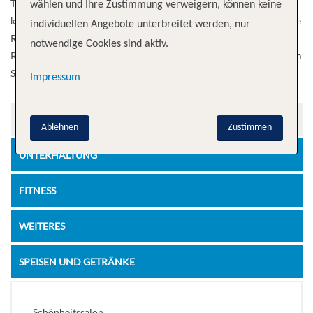
Taste (S.A.L.T.) Programm beinhalten – ein umfassendes
wählen und Ihre Zustimmung verweigern, können keine
kulinarisches Konzept, das den Gästen tiefgehende Einblicke in eine
individuellen Angebote unterbreitet werden, nur
Reihe gastronomischer Erlebnisse ermöglicht, die von unseren
notwendige Cookies sind aktiv.
Reisezielen inspiriert sind. Freuen Sie sich auf einen neuen Stern am
Silversea-Himmel.
Impressum
ERHOLUNG
Ablehnen
Zustimmen
UNTERHALTUNG
FITNESS
WEITERES
SPEISEN UND GETRÄNKE
Schönheitssalon