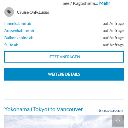
See / Kagoshima
… Mehr
Silver Suite-[SL]
Cruise Only,Luxus
Innenkabine ab
auf Anfrage
Deck 9
Aussenkabine ab
auf Anfrage
Balkonkabine ab
auf Anfrage
Suite
Suite ab
auf Anfrage
JETZT ANFRAGEN
Superior Veranda Suite-[SV]
WEITERE DETAILS
Deck 7
Suite
Yokohama (Tokyo) to Vancouver