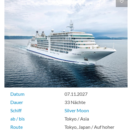
Suite
Royal 2 Suite-[R2]
Suite
Silver Suite-[S2]
Datum
07.11.2027
Dauer
33 Nächte
Schiff
Silver Moon
Suite
ab / bis
Tokyo / Asia
Route
Tokyo, Japan / Auf hoher