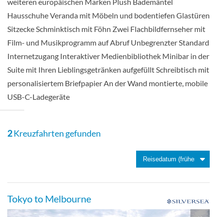
weiteren europäischen Marken Plush Bademäntel
Suite
Hausschuhe Veranda mit Möbeln und bodentiefen Glastüren
Sitzecke Schminktisch mit Föhn Zwei Flachbildfernseher mit
Film- und Musikprogramm auf Abruf Unbegrenzter Standard
Internetzugang Interaktiver Medienbibliothek Minibar in der
Panorama Suite-[PA]
Suite mit Ihren Lieblingsgetränken aufgefüllt Schreibtisch mit
personalisiertem Briefpapier An der Wand montierte, mobile
Deck 9
USB-C-Ladegeräte
Suite
2
Kreuzfahrten gefunden
Royal 1 Suite-[R1]
Deck 7
Tokyo to Melbourne