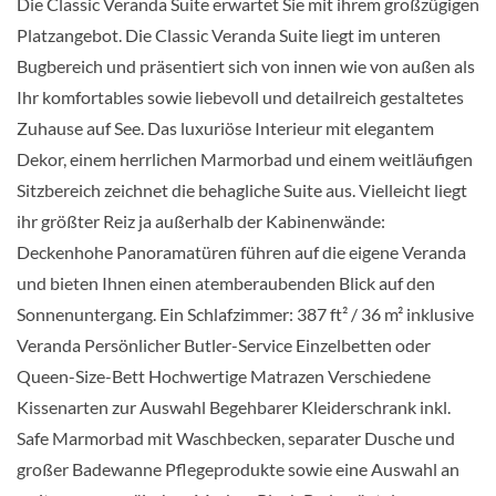
Die Classic Veranda Suite erwartet Sie mit ihrem großzügigen
Platzangebot. Die Classic Veranda Suite liegt im unteren
Bugbereich und präsentiert sich von innen wie von außen als
Suite
Ihr komfortables sowie liebevoll und detailreich gestaltetes
Zuhause auf See. Das luxuriöse Interieur mit elegantem
Dekor, einem herrlichen Marmorbad und einem weitläufigen
Owner’s 1 Suite-[O1]
Sitzbereich zeichnet die behagliche Suite aus. Vielleicht liegt
ihr größter Reiz ja außerhalb der Kabinenwände:
Deckenhohe Panoramatüren führen auf die eigene Veranda
Deck 9
und bieten Ihnen einen atemberaubenden Blick auf den
Sonnenuntergang. Ein Schlafzimmer: 387 ft² / 36 m² inklusive
Suite
Veranda Persönlicher Butler-Service Einzelbetten oder
Queen-Size-Bett Hochwertige Matrazen Verschiedene
Kissenarten zur Auswahl Begehbarer Kleiderschrank inkl.
Owner’s 2 Suite-[O2]
Safe Marmorbad mit Waschbecken, separater Dusche und
großer Badewanne Pflegeprodukte sowie eine Auswahl an