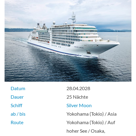
Vista Suite-[VI]
Deck 4
Suite
Datum
28.04.2028
Dauer
25 Nächte
Schiff
Silver Moon
ab / bis
Yokohama (Tokio) / Asia
Route
Yokohama (Tokio) / Auf
hoher See / Osaka,