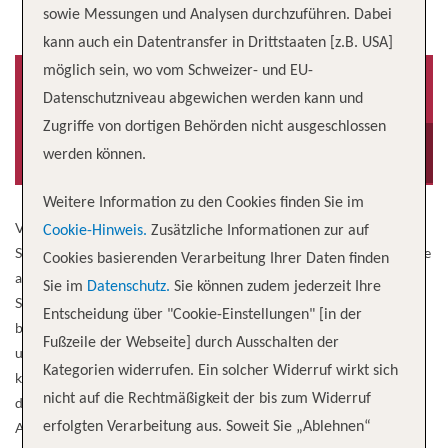
sowie Messungen und Analysen durchzuführen. Dabei
kann auch ein Datentransfer in Drittstaaten [z.B. USA]
möglich sein, wo vom Schweizer- und EU-
Datenschutzniveau abgewichen werden kann und
Zugriffe von dortigen Behörden nicht ausgeschlossen
Baujahr
Besatzung
2020
408
werden können.
Weitere Information zu den Cookies finden Sie im
Von Kreuzfahrtliebhabern für Kreuzfahrtliebhaber gebaut. Die
Cookie-Hinweis.
Zusätzliche Informationen zur auf
Silver Moon ist der Inbegriff der Luxusreise im 21. Jahrhundert. Die
Cookies basierenden Verarbeitung Ihrer Daten finden
auf dem ausserordentlichen Erfolg der Silver Muse aufbauende
Sie im
Datenschutz.
Sie können zudem jederzeit Ihre
Silver Moon ist ein Spiegelbild ihres Schwesterschiffes und
Entscheidung über "Cookie-Einstellungen" [in der
begründet eine neue Ära für Silversea. Mit 40.700 Bruttotonnen
Fußzeile der Webseite] durch Ausschalten der
und Platz für 596 Passagiere setzt die Silver Moon die für Silversea
Kategorien widerrufen. Ein solcher Widerruf wirkt sich
kennzeichnende Tradition der familiären Atmosphäre an Bord und
nicht auf die Rechtmäßigkeit der bis zum Widerruf
der exklusiven Unterbringung in geräumigen Suiten fort. Das
Angebot der Silver Moon wird auch das brandneue Sea And Land
erfolgten Verarbeitung aus. Soweit Sie „Ablehnen“