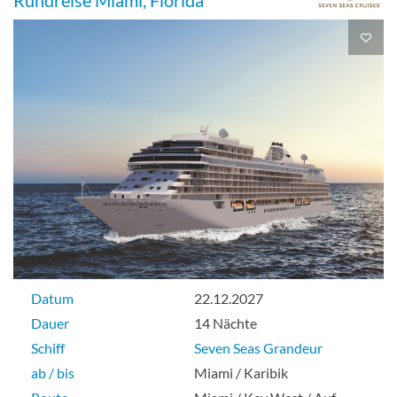
Rundreise Miami, Florida
Datum
22.12.2027
Dauer
14 Nächte
Schiff
Seven Seas Grandeur
ab / bis
Miami / Karibik