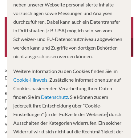
neben unserer Webseite personalisierte Inhalte
vorzuschlagen sowie Messungen und Analysen
durchzuführen. Dabei kann auch ein Datentransfer
in Drittstaaten [z.B. USA] möglich sein, wo vom
Schweizer- und EU-Datenschutzniveau abgewichen
Baujahr
Besatzung
2021
548
werden kann und Zugriffe von dortigen Behörden
nicht ausgeschlossen werden können.
Seit mehr als dreißig Jahren bieten wir weltweit unvergleichliche
Weitere Information zu den Cookies finden Sie im
Erlebnisse. Währenddessen haben wir unseren Gästen zugehört,
Cookie-Hinweis.
Zusätzliche Informationen zur auf
unsere Dienstleistungen weiterentwickelt und jedes Element des
Cookies basierenden Verarbeitung Ihrer Daten
Regent-Erlebnisses kontinuierlich verfeinert. Genießen Sie die
finden Sie im
Datenschutz.
Sie können zudem
Freiheit des All-Inclusive-Luxuserlebnisses auf den Sieben
jederzeit Ihre Entscheidung über "Cookie-
Weltmeeren an Bord eines Schiffes, das die Gipfel der
Einstellungen" [in der Fußzeile der Webseite] durch
Hochseekreuzfahrt auf ein neues Niveau hebt. Inspiriert von der
Ausschalten der Kategorien widerrufen. Ein solcher
Vergangenheit und atemberaubend neu gestaltet für die Zukunft,
Widerruf wirkt sich nicht auf die Rechtmäßigkeit der
wird Seven Seas Grandeur™ unser Erbe der Perfektion mit