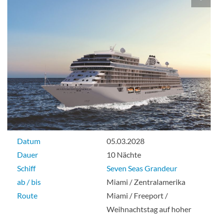
Datum
05.03.2028
Dauer
10 Nächte
Schiff
Seven Seas Grandeur
ab / bis
Miami / Zentralamerika
Route
Miami / Freeport /
Weihnachtstag auf hoher