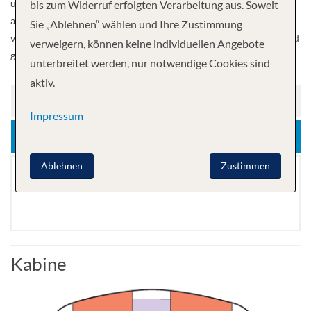
unvergleichlichem Raumangebot, unvergleichlichem Service,
bis zum Widerruf erfolgten Verarbeitung aus. Soweit
außergewöhnlicher Küche und transformativen Erlebnissen
Sie „Ablehnen“ wählen und Ihre Zustimmung
veranschaulichen, die in dem Moment beginnen, in dem Sie an Bord
verweigern, können keine individuellen Angebote
gehen.
unterbreitet werden, nur notwendige Cookies sind
aktiv.
SPEISEN UND GETRÄNKE
Impressum
FREIZEIT
Ablehnen
Zustimmen
Bar
Kabine