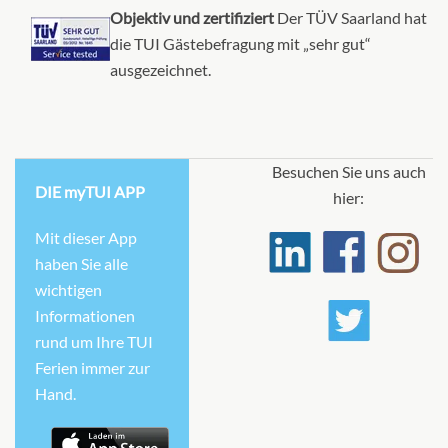
Objektiv und zertifiziert
Der TÜV Saarland hat
die TUI Gästebefragung mit „sehr gut“
ausgezeichnet.
Besuchen Sie uns auch
DIE myTUI APP
hier:
Mit dieser App
haben Sie alle
wichtigen
Informationen
rund um Ihre TUI
Ferien immer zur
Hand.