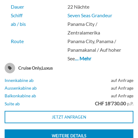
Dauer
22 Nächte
Deluxe Veranda Suite-[G1]
Schiff
Seven Seas Grandeur
ab / bis
Panama City /
Deck 6
Zentralamerika
Route
Panama City, Panama /
Suite
Panamakanal / Auf hoher
See
… Mehr
Cruise Only,Luxus
Deluxe Veranda Suite-[G2]
Innenkabine ab
auf Anfrage
Aussenkabine ab
auf Anfrage
Deck 6
Balkonkabine ab
auf Anfrage
CHF 18'730.00
Suite ab
p.P.
Suite
JETZT ANFRAGEN
WEITERE DETAILS