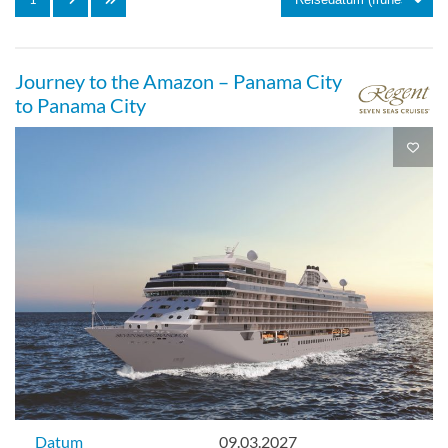
Serenity Suite-[F1]
Journey to the Amazon – Panama City
to Panama City
Deck 7
Suite
Serenity Suite-[F2]
Deck 7
Suite
Datum
09.03.2027