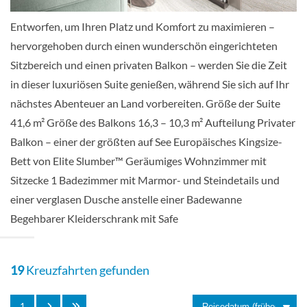
Entworfen, um Ihren Platz und Komfort zu maximieren –
hervorgehoben durch einen wunderschön eingerichteten
Concierge Suite-[D]
Sitzbereich und einen privaten Balkon – werden Sie die Zeit
in dieser luxuriösen Suite genießen, während Sie sich auf Ihr
Deck 7
nächstes Abenteuer an Land vorbereiten. Größe der Suite
41,6 m² Größe des Balkons 16,3 – 10,3 m² Aufteilung Privater
Suite
Balkon – einer der größten auf See Europäisches Kingsize-
Bett von Elite Slumber™ Geräumiges Wohnzimmer mit
Sitzecke 1 Badezimmer mit Marmor- und Steindetails und
einer verglasen Dusche anstelle einer Badewanne
Concierge Suite-[E]
Begehbarer Kleiderschrank mit Safe
Deck 6
19
Kreuzfahrten gefunden
Suite
1