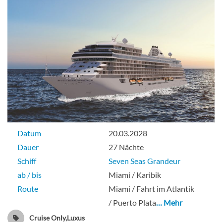
Datum
20.03.2028
Dauer
27 Nächte
Schiff
Seven Seas Grandeur
ab / bis
Miami / Karibik
Route
Miami / Fahrt im Atlantik
/ Puerto Plata
… Mehr
Cruise Only,Luxus