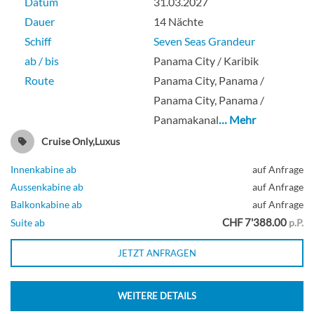
Datum
31.03.2027
Dauer
14 Nächte
Deck 6
Schiff
Seven Seas Grandeur
ab / bis
Panama City / Karibik
Route
Panama City, Panama /
Suite
Panama City, Panama /
Panamakanal
… Mehr
Cruise Only,Luxus
Regent Suite-[RS]
Innenkabine ab
auf Anfrage
Aussenkabine ab
auf Anfrage
Deck 14
Balkonkabine ab
auf Anfrage
CHF 7'388.00
Suite ab
p.P.
Suite
JETZT ANFRAGEN
WEITERE DETAILS
Signature Suite-[SG]