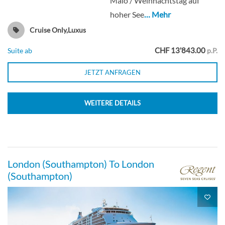
Malo / Weihnachtstag auf
hoher See
… Mehr
Cruise Only,Luxus
CHF 13'843.00
Suite ab
p.P.
JETZT ANFRAGEN
WEITERE DETAILS
London (Southampton) To London
(Southampton)