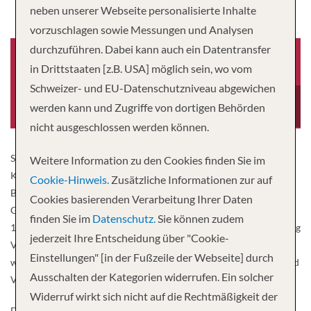
neben unserer Webseite personalisierte Inhalte
vorzuschlagen sowie Messungen und Analysen
durchzuführen. Dabei kann auch ein Datentransfer
in Drittstaaten [z.B. USA] möglich sein, wo vom
Schweizer- und EU-Datenschutzniveau abgewichen
Baujahr
Besatzung
2002
90
werden kann und Zugriffe von dortigen Behörden
nicht ausgeschlossen werden können.
SeaDream Yacht Club ist ein familiengeführtes Unternehmen, das
Weitere Information zu den Cookies finden Sie im
Konzept stammt vom norwegischen Unternehmer Atle Brynestad.
Cookie-Hinweis.
Zusätzliche Informationen zur auf
Brynestad war Gründer, Eigentümer, Präsident und
Cookies basierenden Verarbeitung Ihrer Daten
Geschäftsführer des SeaDream Yacht Clubs. Auch hat er im Jahre
finden Sie im
Datenschutz.
Sie können zudem
1987 die Seabourn Cruise Line gegründet, bei der er zehn Jahre lang
jederzeit Ihre Entscheidung über "Cookie-
Vorsitzender sowie in den ersten Jahren deren Geschäftsführer
Einstellungen" [in der Fußzeile der Webseite] durch
war. Brynestad ist außerdem Vorsitzender der Cunard Line Ltd. und
Ausschalten der Kategorien widerrufen. Ein solcher
Vorstandsmitglied der Carnival Cruise Lines.
Widerruf wirkt sich nicht auf die Rechtmäßigkeit der
Der SeaDream Yacht Club schließlich ist im Jahre 2001 gegründet