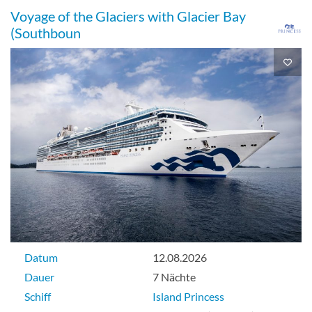
Voyage of the Glaciers with Glacier Bay
(Southboun
Datum
12.08.2026
Dauer
7 Nächte
Schiff
Island Princess