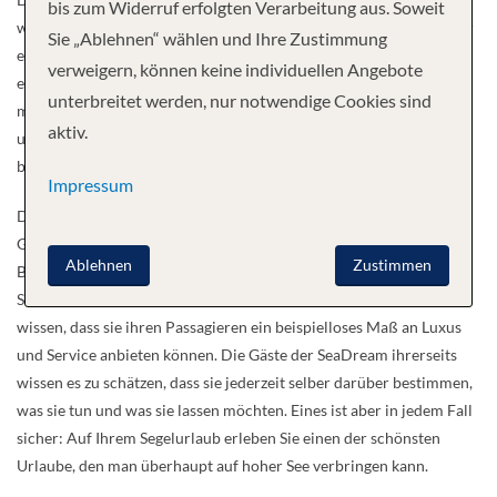
bis zum Widerruf erfolgten Verarbeitung aus. Soweit
worden und hat für seine beiden innovativen Mega-Jachten seither
Sie „Ablehnen“ wählen und Ihre Zustimmung
einige der höchsten Auszeichnungen in der Kreuzfahrt-Branche
verweigern, können keine individuellen Angebote
einfahren können. Die Botschaft der SeaDream lautet: „Mit uns
unterbreitet werden, nur notwendige Cookies sind
machen Sie keine Kreuzfahrt – Sie gehen segeln!“ Unser Antrieb
aktiv.
und unsere Freude sind es, den Passagieren eine Segelerfahrung zu
bieten, die ihre ohnehin hohen Erwartungen noch übertrifft.
Impressum
Der Präsident von SeaDream, Robert W. Lepisto, ist seit der
Gründung im September 2001 schon mit an Bord. Die vielen, an
Ablehnen
Zustimmen
Bord und an Land befindlichen Team-Mitglieder der beiden Schiffe
SeaDream I und SeaDream II genießen das beruhigende Gefühl zu
wissen, dass sie ihren Passagieren ein beispielloses Maß an Luxus
und Service anbieten können. Die Gäste der SeaDream ihrerseits
wissen es zu schätzen, dass sie jederzeit selber darüber bestimmen,
was sie tun und was sie lassen möchten. Eines ist aber in jedem Fall
sicher: Auf Ihrem Segelurlaub erleben Sie einen der schönsten
Urlaube, den man überhaupt auf hoher See verbringen kann.