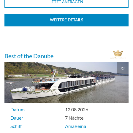
JETZT ANFRAGEN
WEITERE DETAILS
Best of the Danube
Datum
12.08.2026
Dauer
7 Nächte
Schiff
AmaReina