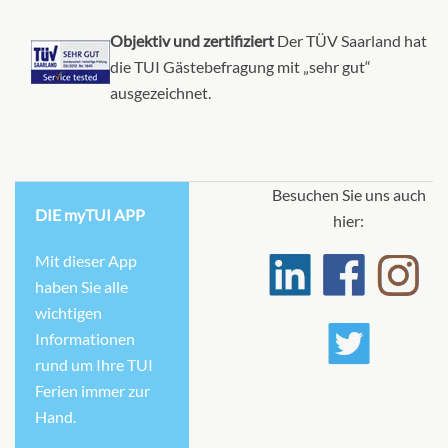
Objektiv und zertifiziert
Der TÜV Saarland hat
die TUI Gästebefragung mit „sehr gut“
ausgezeichnet.
Besuchen Sie uns auch
DIE myTUI APP
hier:
Mit dieser App
haben Sie alle
wichtigen
Informationen
rund um Ihre TUI
Ferien immer zur
Hand.