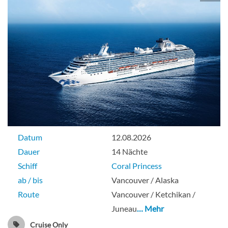
Suite
Private Balcony Suite
Suite
Datum
12.08.2026
Dauer
14 Nächte
Schiff
Coral Princess
ab / bis
Vancouver / Alaska
Route
Vancouver / Ketchikan /
Juneau
… Mehr
Cruise Only