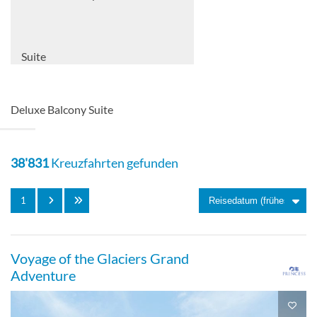
Suite
Deluxe Balcony Suite
Private Balcony Suite
38'831
Kreuzfahrten gefunden
Suite
1
Voyage of the Glaciers Grand
Private Balcony Suite
Adventure