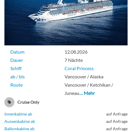
Datum
12.08.2026
Dauer
7 Nächte
Schiff
Coral Princess
ab / bis
Vancouver / Alaska
Route
Vancouver / Ketchikan /
Juneau
… Mehr
Cruise Only
Innenkabine ab
auf Anfrage
Aussenkabine ab
auf Anfrage
Balkonkabine ab
auf Anfrage