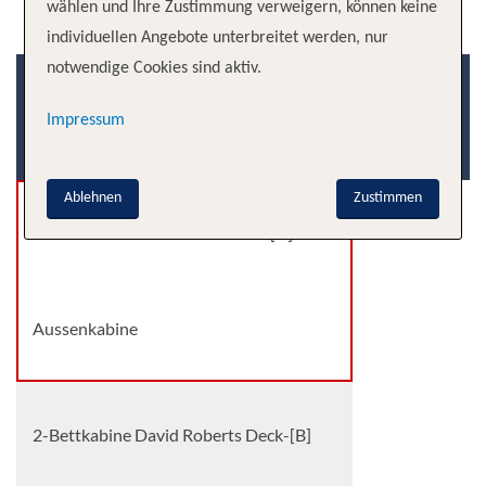
wählen und Ihre Zustimmung verweigern, können keine
individuellen Angebote unterbreitet werden, nur
notwendige Cookies sind aktiv.
Kabinenkategorie
Deck
Impressum
Kabinenart
Ablehnen
Zustimmen
2-Bettkabine James Watt Deck-[A]
Aussenkabine
2-Bettkabine David Roberts Deck-[B]