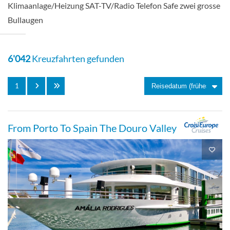
Klimaanlage/Heizung SAT-TV/Radio Telefon Safe zwei grosse
Aussenkabine
Bullaugen
6'042
Kreuzfahrten gefunden
1
From Porto To Spain The Douro Valley