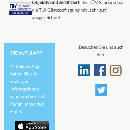
Objektiv und zertifiziert
Der TÜV Saarland hat
die TUI Gästebefragung mit „sehr gut“
ausgezeichnet.
Besuchen Sie uns auch
DIE myTUI APP
hier:
Mit dieser App
haben Sie alle
wichtigen
Informationen
rund um Ihre TUI
Ferien immer zur
Hand.