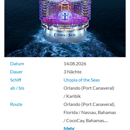
Datum
14.08.2026
Dauer
3 Nächte
Schiff
Utopia of the Seas
ab / bis
Orlando (Port Canaveral)
/ Karibik
Route
Orlando (Port Canaveral),
Florida / Nassau, Bahamas
/ CocoCay, Bahamas
…
Mehr