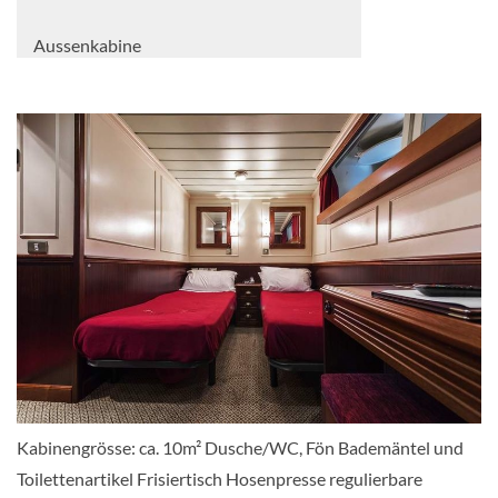
Aussenkabine
2-Bettkabine Superior David Roberts
Deck-[C]
Aussenkabine
2-Bettkabine Alexander Graham Bell
Deck-[D]
Kabinengrösse: ca. 10m² Dusche/WC, Fön Bademäntel und
Toilettenartikel Frisiertisch Hosenpresse regulierbare