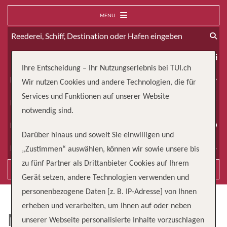
MENU
ab
Ihre Entscheidung – Ihr Nutzungserlebnis bei TUI.ch
Erwachsene
Wir nutzen Cookies und andere Technologien, die für
Services und Funktionen auf unserer Website
Kinder
notwendig sind.
Dauer
Darüber hinaus und soweit Sie einwilligen und
Reiseart
„Zustimmen“ auswählen, können wir sowie unsere bis
zu fünf Partner als Drittanbieter Cookies auf Ihrem
Suchen
Gerät setzen, andere Technologien verwenden und
personenbezogene Daten [z. B. IP-Adresse] von Ihnen
erheben und verarbeiten, um Ihnen auf oder neben
MV LORD OF THE GLENS
unserer Webseite personalisierte Inhalte vorzuschlagen