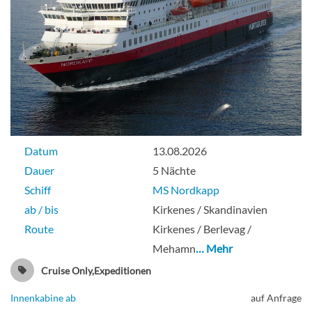
Datum
13.08.2026
Dauer
5 Nächte
Schiff
MS Nordkapp
ab / bis
Kirkenes / Skandinavien
Route
Kirkenes / Berlevag /
Mehamn
… Mehr
Cruise Only,Expeditionen
Innenkabine ab
auf Anfrage