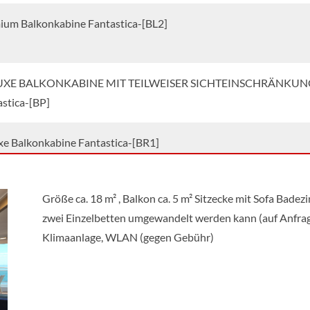
ium Balkonkabine Fantastica-[BL2]
UXE BALKONKABINE MIT TEILWEISER SICHTEINSCHRÄNKUN
stica-[BP]
xe Balkonkabine Fantastica-[BR1]
xe Balkonkabine Fantastica-[BR2]
Größe ca. 18 m² , Balkon ca. 5 m² Sitzecke mit Sofa Bad
zwei Einzelbetten umgewandelt werden kann (auf Anfrage)
Klimaanlage, WLAN (gegen Gebühr)
kabine Bella-[IB]
xe Innenkabine Fantastica-[IR1]