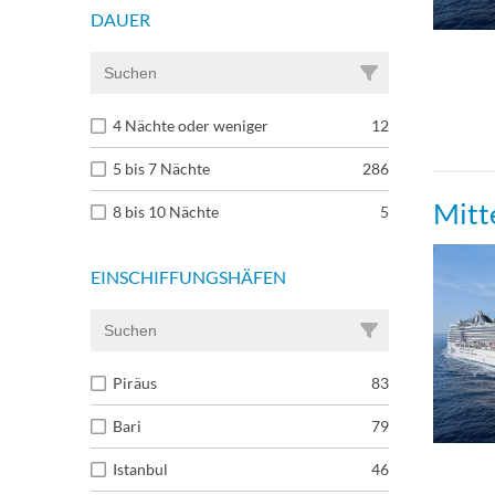
DAUER
4 Nächte oder weniger
12
5 bis 7 Nächte
286
Mitt
8 bis 10 Nächte
5
EINSCHIFFUNGSHÄFEN
Piräus
83
Bari
79
Istanbul
46