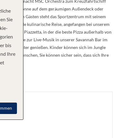
 berühmt ist, macht MSC Orchestra zum Kreuzfahrtschiff
ießen Sie die Sonne auf dem geräumigen Außendeck oder
liche
seren aktiven Gästen steht das Sportzentrum mit seinem
en Sie
ine aufregende kulinarische Reise, angefangen bei unserem
kie-
izzeria La Piazzetta, in der die beste Pizza außerhalb von
egorien
 egal, ob Sie zur Live-Musik in unserer Savannah Bar im
er bis
Garden Theater genießen. Kinder können sich im Jungle
und Ihre
 Sie sich wünschen, Sie können sicher sein, dass sich Ihre
et
immen