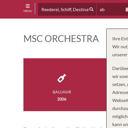
ab
MENU
MSC ORCHESTRA
Ihre En
Wir nut
unserer
Darüber
wir sowi
setzen,
BAUJAHR
Adresse
BESA
2006
98
Webseit
durchzu
möglich
kann un