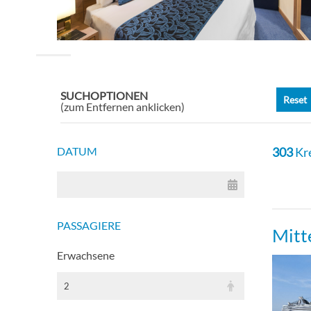
Delu
Meer
SUCHOPTIONEN
Reset
(zum Entfernen anklicken)
BAL
DATUM
303
Kr
[OO]
DELU
PASSAGIERE
Mitt
DELU
Erwachsene
2
PREM