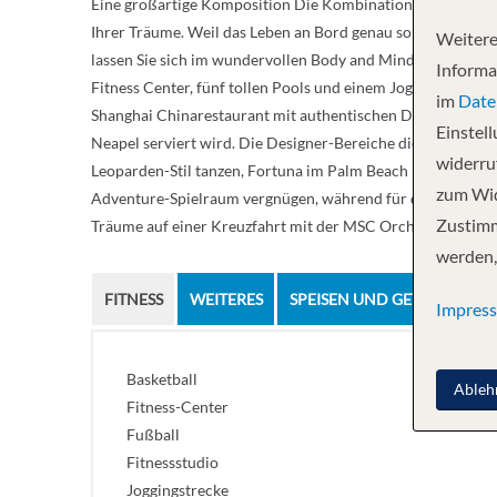
Eine großartige Komposition Die Kombination aus geräumig
Ihrer Träume. Weil das Leben an Bord genau so sein kann,
Weitere
lassen Sie sich im wundervollen Body and Mind Spa, im Tü
Informa
Fitness Center, fünf tollen Pools und einem Jogging-Pfad a
im
Date
Shanghai Chinarestaurant mit authentischen Dim Sum-Spezia
Einstel
Neapel serviert wird. Die Designer-Bereiche dieses umwelt
widerruf
Leoparden-Stil tanzen, Fortuna im Palm Beach Kasino hera
zum Wid
Adventure-Spielraum vergnügen, während für die Teenager ein
Zustimm
Träume auf einer Kreuzfahrt mit der MSC Orchestra erfülle
werden,
FITNESS
WEITERES
SPEISEN UND GETRÄNKE
Impres
Basketball
Ableh
Fitness-Center
Fußball
Fitnessstudio
Joggingstrecke