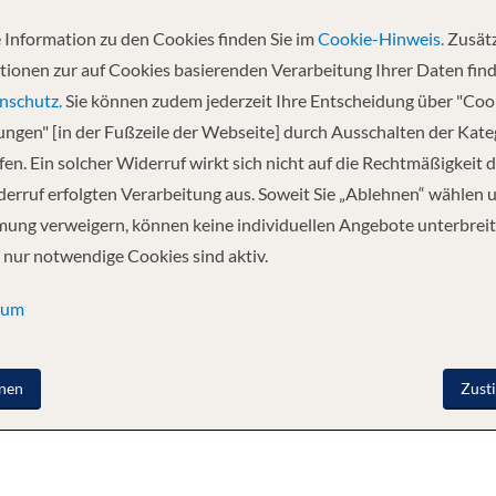
em, elegantem Interieur mit der Vielfalt, für die unsere Musica-Klasse
 wie Sie es sich erträumt haben. Wenn Sie sich entspannen möchten, gen
 Information zu den Cookies finden Sie im
Cookie-Hinweis.
Zusätz
rkischen Bad, in der Sauna oder mit erholsamen Massagen verwöhnen. Un
tionen zur auf Cookies basierenden Verarbeitung Ihrer Daten find
n der frischen Seeluft zur Verfügung. MSC Orchestra nimmt Sie mit auf e
nschutz.
Sie können zudem jederzeit Ihre Entscheidung über "Coo
litäten bis zum italienischen Four Seasons Gourmet-Restaurant und der P
lungen" [in der Fußzeile der Webseite] durch Ausschalten der Kat
freundlichen Schiffs machen jeden Moment zu einem besonderen Erlebnis,
en. Ein solcher Widerruf wirkt sich nicht auf die Rechtmäßigkeit d
usfordern oder eine spektakuläre Show im ebenso spektakulären Covent 
erruf erfolgten Verarbeitung aus. Soweit Sie „Ablehnen“ wählen 
 eigener Teens Club zur Verfügung steht. Egal, wie alt Sie sind oder was
ung verweigern, können keine individuellen Angebote unterbreit
n.
 nur notwendige Cookies sind aktiv.
FREIZEIT
UNTERHALTUNG
ERHOLUNG
sum
nen
Zust