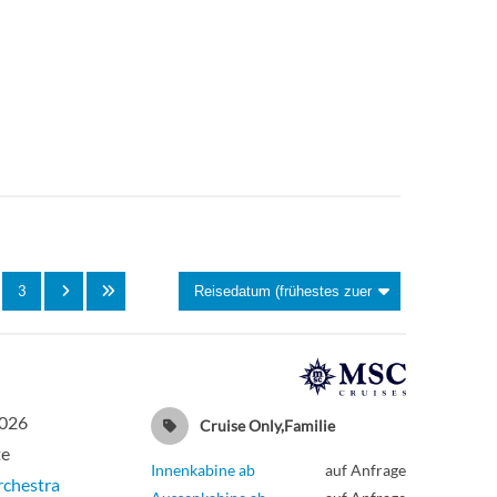
Deck
Innenkabine
Clarinetto
Aussenkabine
STICA-
Deck Arpa
Aussenkabine
3
Deck
Aussenkabine
Pianoforte
Deck Arpa
Aussenkabine
2026
Cruise Only,Familie
te
Deck Xilofono
Suite
Innenkabine ab
auf Anfrage
chestra