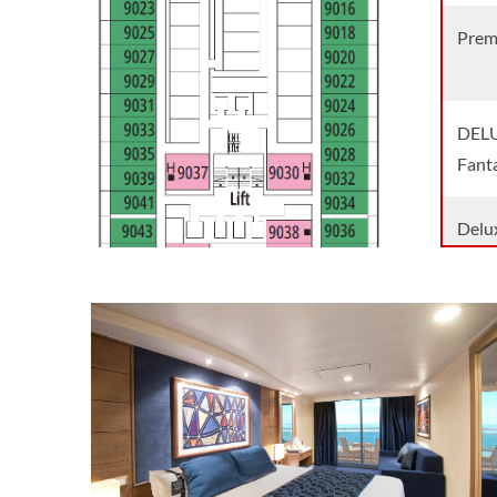
Prem
DEL
Fanta
Delu
Delu
Innen
Delu