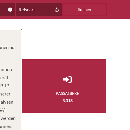
Reiseart
Suchen
onen auf
können
Gerät
B. IP-
nserer
NGE
PASSAGIERE
 FUSS
3,013
nalysen
SA]
n werden
önnen.