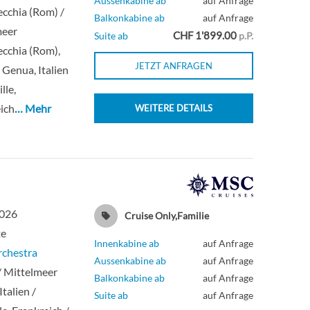
Aussenkabine ab
auf Anfrage
ecchia (Rom) /
Balkonkabine ab
auf Anfrage
meer
CHF 1'899.00
Suite ab
p.P.
ecchia (Rom),
JETZT ANFRAGEN
/ Genua, Italien
lle,
ich
… Mehr
WEITERE DETAILS
2026
Cruise Only,Familie
te
Innenkabine ab
auf Anfrage
chestra
Aussenkabine ab
auf Anfrage
/ Mittelmeer
Balkonkabine ab
auf Anfrage
talien /
Suite ab
auf Anfrage