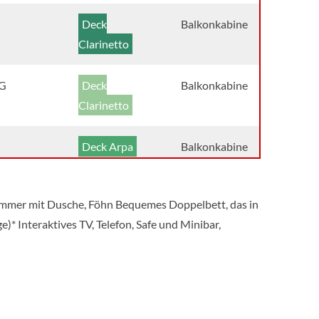
Deck
Balkonkabine
Clarinetto
G
Deck
Balkonkabine
Clarinetto
Deck Arpa
Balkonkabine
Deck
Balkonkabine
ezimmer mit Dusche, Föhn Bequemes Doppelbett, das in
Clarinetto
* Interaktives TV, Telefon, Safe und Minibar,
Innenkabine
Deck
Innenkabine
Pianoforte