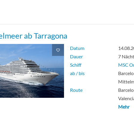
elmeer ab Tarragona
Datum
14.08.
Dauer
7 Näch
Schiff
MSC Or
ab / bis
Barcelo
Mittel
Route
Barcelo
Valenci
Mehr