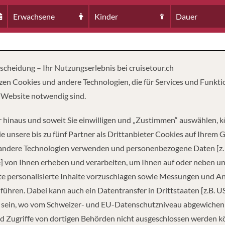
Erwachsene
Kinder
Dauer
tscheidung – Ihr Nutzungserlebnis bei cruisetour.ch
zen Cookies und andere Technologien, die für Services und Funkti
 Website notwendig sind.
 hinaus und soweit Sie einwilligen und „Zustimmen“ auswählen, 
e unsere bis zu fünf Partner als Drittanbieter Cookies auf Ihrem 
 andere Technologien verwenden und personenbezogene Daten [z. 
] von Ihnen erheben und verarbeiten, um Ihnen auf oder neben u
TZUNG
TONNAGE
LÄ
7
92,409
964
e personalisierte Inhalte vorzuschlagen sowie Messungen und A
führen. Dabei kann auch ein Datentransfer in Drittstaaten [z.B. U
 sein, wo vom Schweizer- und EU-Datenschutzniveau abgewiche
d Zugriffe von dortigen Behörden nicht ausgeschlossen werden k