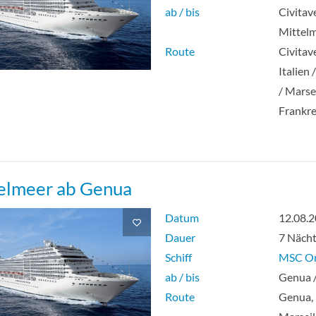
ab / bis
Civitav
Mittel
Route
Civitav
Italien 
/ Marsei
Frankre
elmeer ab Genua
Datum
12.08.
Dauer
7 Näch
Schiff
MSC Or
ab / bis
Genua 
Route
Genua, I