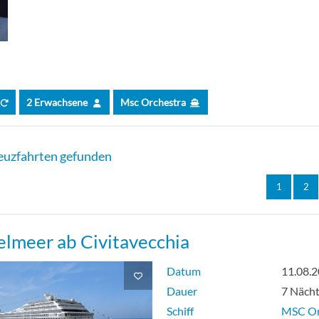
xe Innenkabine Fantastica-[IR2]
blickkabine Bella-[OB]
2 Erwachsene
Msc Orchestra
KONKABINE MIT TEILWEISER SICHTEINSCHRÄNKUNG FANTA
euzfahrten gefunden
1
2
XE KABINE MIT MEERBLICK Fantastica-[OR1]
elmeer ab Civitavecchia
XE KABINE MIT MEERBLICK Fantastica-[OR2]
Datum
11.08.
Dauer
7 Näch
IUM SUITE AUREA-[SL1]
Schiff
MSC Or