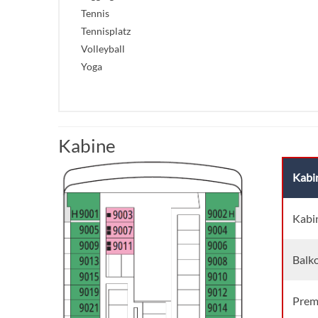
Tennis
Tennisplatz
Volleyball
Yoga
Kabine
Kabi
Kabi
Balk
Prem