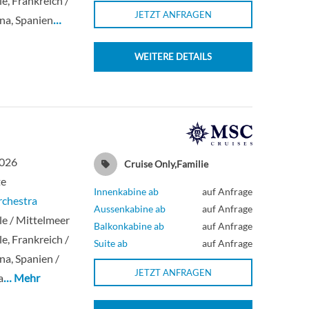
le, Frankreich /
JETZT ANFRAGEN
na, Spanien
…
WEITERE DETAILS
2026
Cruise Only,Familie
te
Innenkabine ab
auf Anfrage
chestra
Aussenkabine ab
auf Anfrage
le / Mittelmeer
Balkonkabine ab
auf Anfrage
le, Frankreich /
Suite ab
auf Anfrage
na, Spanien /
JETZT ANFRAGEN
a
… Mehr