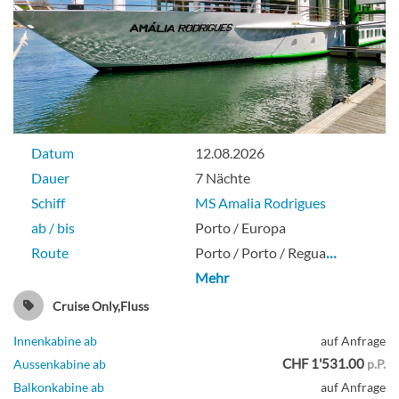
Datum
12.08.2026
Dauer
7 Nächte
Schiff
MS Amalia Rodrigues
ab / bis
Porto / Europa
Route
Porto / Porto / Regua
…
Mehr
Cruise Only,Fluss
Innenkabine ab
auf Anfrage
CHF 1'531.00
Aussenkabine ab
p.P.
Balkonkabine ab
auf Anfrage