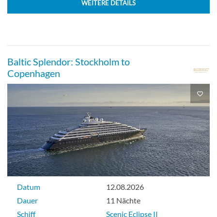
WEITERE DETAILS
Baltic Splendor: Stockholm to
Copenhagen
Datum
12.08.2026
Dauer
11 Nächte
Schiff
Scenic Eclipse II