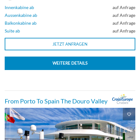
Ober Deck
Innenkabine ab
auf Anfrage
Aussenkabine ab
auf Anfrage
Balkonkabine ab
auf Anfrage
Balkonkabine
Suite ab
auf Anfrage
JETZT ANFRAGEN
2-Bett Oberdeck, franz. Balkon-[H]
WEITERE DETAILS
Ober Deck
Balkonkabine
From Porto To Spain The Douro Valley