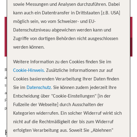
sowie Messungen und Analysen durchzuführen. Dabei
kann auch ein Datentransfer in Drittstaaten [z.B. USA]
möglich sein, wo vom Schweizer- und EU-
Datenschutzniveau abgewichen werden kann und
Zugriffe von dortigen Behörden nicht ausgeschlossen
Baujahr
Besatzung
2003
40
werden können.
Weitere Information zu den Cookies finden Sie im
Relax – best on board the popular MS VIKTORIA! The tasteful
Cookie-Hinweis.
Zusätzliche Informationen zur auf
ambience, a particularly high level of comfort in the spacious and
Cookies basierenden Verarbeitung Ihrer Daten finden
stylish cabins and the spacious wellness area with sauna, whirlpool
Sie im
Datenschutz.
Sie können zudem jederzeit Ihre
and relaxation area guarantee pure vacation – from day one.
Entscheidung über "Cookie-Einstellungen" [in der
Fantastic views of the passing river landscape always offer new
Fußzeile der Webseite] durch Ausschalten der
perspectives, wherever you are on board.
Kategorien widerrufen. Ein solcher Widerruf wirkt sich
nicht auf die Rechtmäßigkeit der bis zum Widerruf
Kabine
erfolgten Verarbeitung aus. Soweit Sie „Ablehnen“