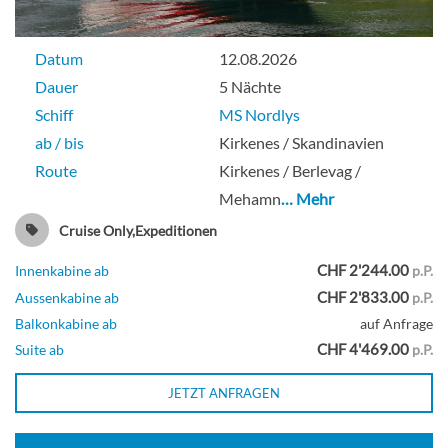
Datum
12.08.2026
Dauer
5 Nächte
Schiff
MS Nordlys
ab / bis
Kirkenes / Skandinavien
Route
Kirkenes / Berlevag /
Mehamn
… Mehr
Cruise Only,Expeditionen
CHF 2'244.00
Innenkabine ab
p.P.
CHF 2'833.00
Aussenkabine ab
p.P.
Balkonkabine ab
auf Anfrage
CHF 4'469.00
Suite ab
p.P.
JETZT ANFRAGEN