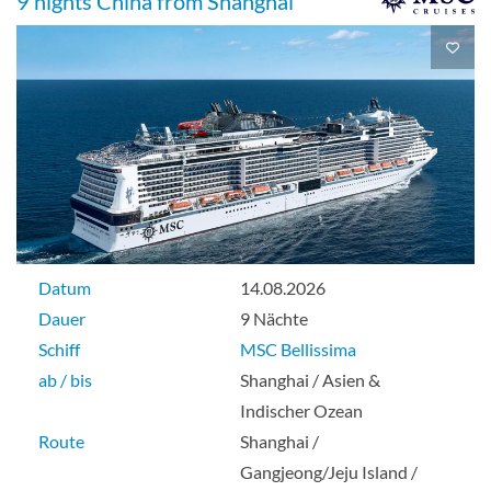
9 nights China from Shanghai
Datum
14.08.2026
Dauer
9 Nächte
Schiff
MSC Bellissima
ab / bis
Shanghai / Asien &
Indischer Ozean
Route
Shanghai /
Gangjeong/Jeju Island /