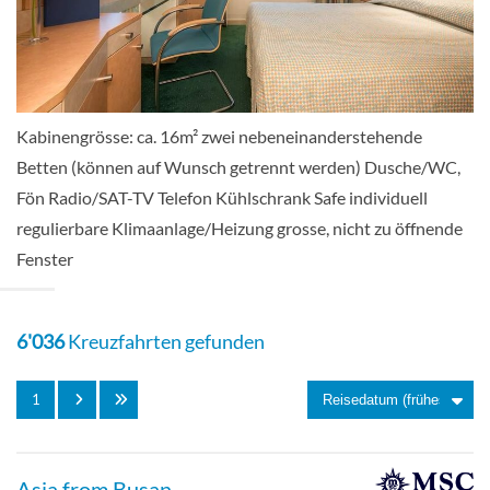
Mittel Deck
Balkonkabine
Kabinengrösse: ca. 16m² zwei nebeneinanderstehende
Betten (können auf Wunsch getrennt werden) Dusche/WC,
2-Bett Mitteldeck vorn, franz. Balkon-
Fön Radio/SAT-TV Telefon Kühlschrank Safe individuell
[D]
regulierbare Klimaanlage/Heizung grosse, nicht zu öffnende
Fenster
Mittel Deck
Balkonkabine
6'036
Kreuzfahrten gefunden
1
2-Bett Mitteldeck, franz. Balkon-[E]
Asia from Busan