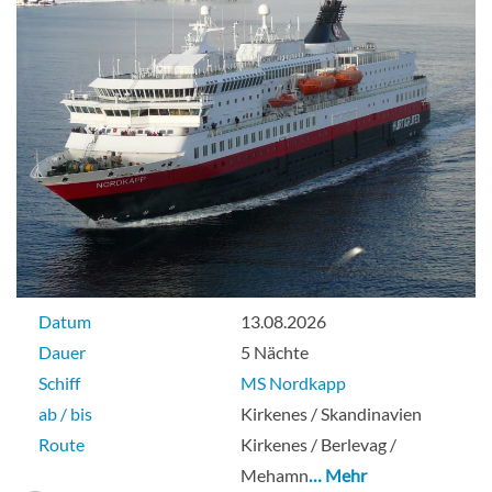
Datum
13.08.2026
Dauer
5 Nächte
Schiff
MS Nordkapp
ab / bis
Kirkenes / Skandinavien
Route
Kirkenes / Berlevag /
Mehamn
… Mehr