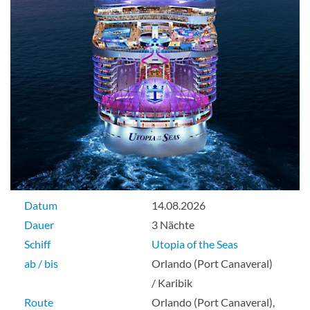
Datum
14.08.2026
Dauer
3 Nächte
Schiff
Utopia of the Seas
ab / bis
Orlando (Port Canaveral)
/ Karibik
Route
Orlando (Port Canaveral),