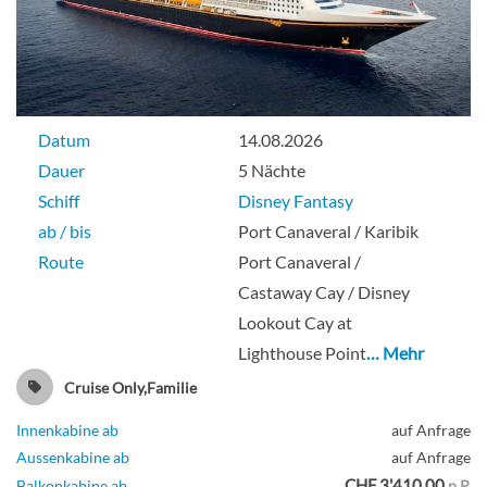
Datum
14.08.2026
Dauer
5 Nächte
Schiff
Disney Fantasy
ab / bis
Port Canaveral / Karibik
Route
Port Canaveral /
Castaway Cay / Disney
Lookout Cay at
Lighthouse Point
… Mehr
Cruise Only,Familie
Innenkabine ab
auf Anfrage
Aussenkabine ab
auf Anfrage
CHF 3'410.00
Balkonkabine ab
p.P.