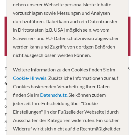
neben unserer Webseite personalisierte Inhalte
vorzuschlagen sowie Messungen und Analysen
durchzuführen. Dabei kann auch ein Datentransfer
in Drittstaaten [z.B. USA] möglich sein, wo vom
Schweizer- und EU-Datenschutzniveau abgewichen
Baujahr
-0001
werden kann und Zugriffe von dortigen Behörden
nicht ausgeschlossen werden können.
Die MS Thurgau Rhône wurde 2004 gebaut und im Winter 2012/13
Weitere Information zu den Cookies finden Sie im
so umgebaut, dass die Kabinen auf Ober- und Mitteldeck über
Cookie-Hinweis.
Zusätzliche Informationen zur auf
französische Balkone verfügen. Das komfortable Schiff bietet
Cookies basierenden Verarbeitung Ihrer Daten
seinen 154 Gästen reichlich Platz in den geschmackvoll
finden Sie im
Datenschutz.
Sie können zudem
eingerichteten, mit Jugendstil-Elementen dekorierten
jederzeit Ihre Entscheidung über "Cookie-
Gesellschaftsräumen und auf dem Sonnendeck. Für Entspannung
Einstellungen" [in der Fußzeile der Webseite] durch
steht den Gästen ein Wellness-Bereich mit Dampfbad, Sauna,
Ausschalten der Kategorien widerrufen. Ein solcher
Solarium und Whirlpool zur Verfügung. Kabinen Alle Kabinen (ca.
Widerruf wirkt sich nicht auf die Rechtmäßigkeit der
14 m2) und Minisuiten (ca. 16 m²) liegen aussen, sind komfortabel