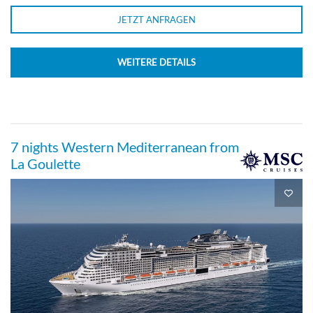
JETZT ANFRAGEN
WEITERE DETAILS
7 nights Western Mediterranean from
La Goulette