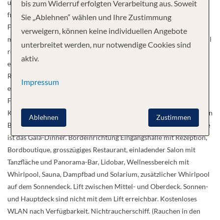
und luxuriös eingerichtet. Auf dem Mittel- und Oberdeck mit
bis zum Widerruf erfolgten Verarbeitung aus. Soweit
französischem Balkon, auf dem Hauptdeck sind die kleineren
Sie „Ablehnen“ wählen und Ihre Zustimmung
Fenster aus Sicherheitsgründen nicht zu öffnen. Alle Kabinen sind
verweigern, können keine individuellen Angebote
mit Dusche/WC, TV, Radio, Kühlschrank, Safe, Föhn und individuell
unterbreitet werden, nur notwendige Cookies sind
regulierbarer Klimaanlage ausgestattet. Die Minisuiten sind mit
aktiv.
einer Badewanne ausgestattet. Restaurant / Küche Im grosszügigen
Restaurant, in welchem alle Passagiere gleichzeitig Platz finden,
Impressum
erwartet Sie jeden Morgen ein reichhaltiges kaltes und warmes
Frühstücksbuffet. Mittags und abends zeigt Ihnen die
Küchenmannschaft mit mehrgängigen Wahlmenüs und mit schönen
Ablehnen
Zustimmen
Buffets, was sie zu bieten hat. Die kulinarische Krönung jeder Reise
ist das Gala-Dinner. Bordeinrichtung Eingangshalle mit Rezeption,
Bordboutique, grosszügiges Restaurant, einladender Salon mit
Tanzfläche und Panorama-Bar, Lidobar, Wellnessbereich mit
Whirlpool, Sauna, Dampfbad und Solarium, zusätzlicher Whirlpool
auf dem Sonnendeck. Lift zwischen Mittel- und Oberdeck. Sonnen-
und Hauptdeck sind nicht mit dem Lift erreichbar. Kostenloses
WLAN nach Verfügbarkeit. Nichtraucherschiff. (Rauchen in den