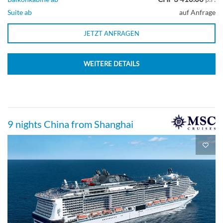
Suite ab
auf Anfrage
JETZT ANFRAGEN
WEITERE DETAILS
9 nights China from Shanghai