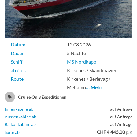
Datum
13.08.2026
Dauer
5 Nächte
Schiff
MS Nordkapp
ab / bis
Kirkenes / Skandinavien
Route
Kirkenes / Berlevag /
Mehamn
… Mehr
Cruise Only,Expeditionen
Innenkabine ab
auf Anfrage
Aussenkabine ab
auf Anfrage
Balkonkabine ab
auf Anfrage
CHF 4'445.00
Suite ab
p.P.