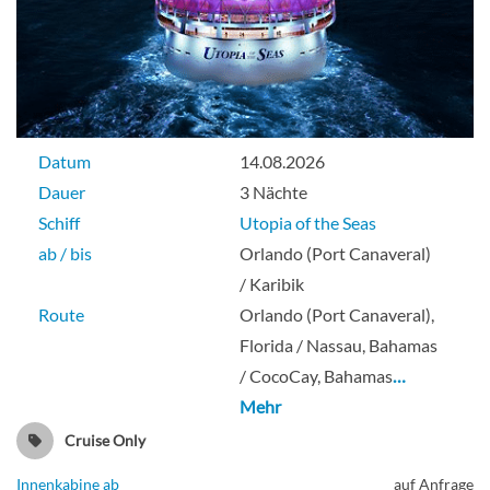
Datum
14.08.2026
Dauer
3 Nächte
Schiff
Utopia of the Seas
ab / bis
Orlando (Port Canaveral)
/ Karibik
Route
Orlando (Port Canaveral),
Florida / Nassau, Bahamas
/ CocoCay, Bahamas
…
Mehr
Cruise Only
Innenkabine ab
auf Anfrage