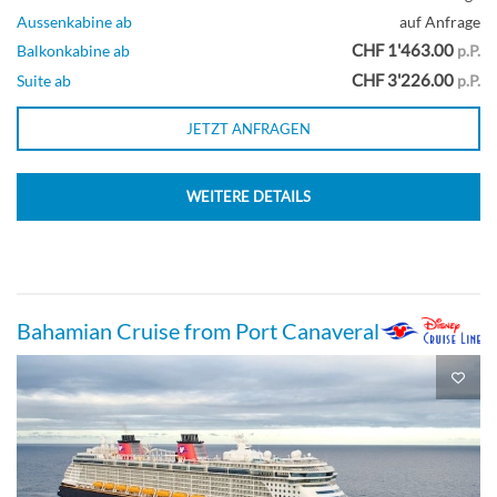
Aussenkabine ab
auf Anfrage
CHF 1'463.00
Balkonkabine ab
p.P.
CHF 3'226.00
Suite ab
p.P.
JETZT ANFRAGEN
WEITERE DETAILS
Bahamian Cruise from Port Canaveral