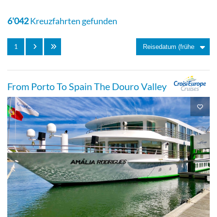
[C]
6'042
Kreuzfahrten gefunden
1
Suite
From Porto To Spain The Douro Valley
2-Bett Mitteldeck hinten, franz. Balkon-
[D]
Balkonkabine
2-Bett Mitteldeck, franz. Balkon-[E]