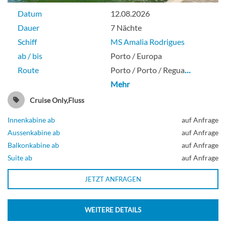
Datum
12.08.2026
Dauer
7 Nächte
Balkonkabine
Schiff
MS Amalia Rodrigues
ab / bis
Porto / Europa
Route
Porto / Porto / Regua
…
Mini Suite Mitteldeck, franz. Balkon-[F]
Mehr
Cruise Only,Fluss
Innenkabine ab
auf Anfrage
Suite
Aussenkabine ab
auf Anfrage
Balkonkabine ab
auf Anfrage
Suite ab
auf Anfrage
2-Bett Hauptdeck-[G]
JETZT ANFRAGEN
WEITERE DETAILS
Aussenkabine