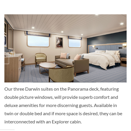
Aussenkabine
Explorer Cabin-[EH]
Deck 2
Aussenkabine
Our three Darwin suites on the Panorama deck, featuring
double picture windows, will provide superb comfort and
Explorer Cabin-[EP]
deluxe amenities for more discerning guests. Available in
twin or double bed and if more space is desired, they can be
Deck 4
interconnected with an Explorer cabin.