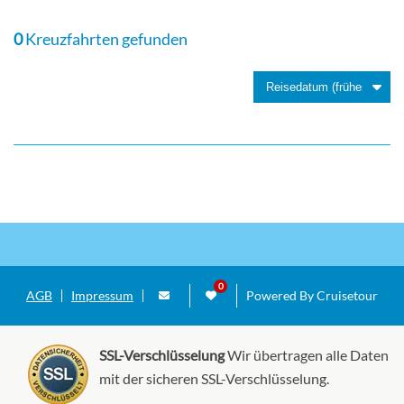
Aussenkabine
0
Kreuzfahrten gefunden
Explorer Family Cabin-[FH]
Deck 2
Aussenkabine
AGB
Impressum
Powered By Cruisetour
Voyager Single Cabin -[VH]
SSL-Verschlüsselung
Wir übertragen alle Daten
Deck 2
mit der sicheren SSL-Verschlüsselung.