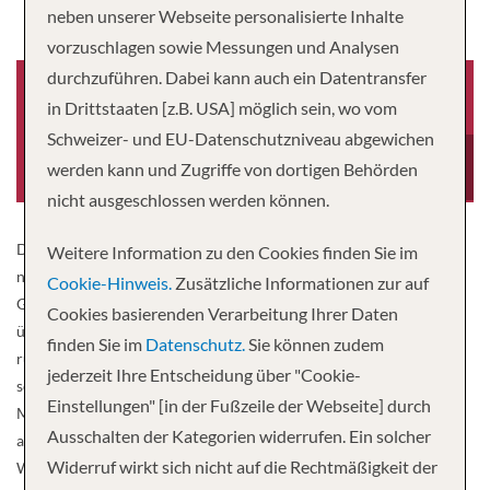
neben unserer Webseite personalisierte Inhalte
vorzuschlagen sowie Messungen und Analysen
durchzuführen. Dabei kann auch ein Datentransfer
in Drittstaaten [z.B. USA] möglich sein, wo vom
Schweizer- und EU-Datenschutzniveau abgewichen
Baujahr
Tonnage
2021
2,664
werden kann und Zugriffe von dortigen Behörden
nicht ausgeschlossen werden können.
Die MS Santa Cruz II, die komplett klimaneutral arbeitet, ist
Weitere Information zu den Cookies finden Sie im
nachhaltig und sich ihrer sozialen Verantwortung gegenüber der
Cookie-Hinweis.
Zusätzliche Informationen zur auf
Gesellschaft bewusst. Dieses elegante, geräumige Schiff verfügt
Cookies basierenden Verarbeitung Ihrer Daten
über verschiedene Einrichtungen, in denen Sie Ihre Zeit an Bord
finden Sie im
Datenschutz.
Sie können zudem
rundum genießen können. Probieren Sie die köstlichen Speisen im
jederzeit Ihre Entscheidung über "Cookie-
schönen Restaurant, erweitern Sie gemeinsam mit Ihren
Einstellungen" [in der Fußzeile der Webseite] durch
Mitreisenden Ihr Wissen im Science Center oder mischen Sie sich
Ausschalten der Kategorien widerrufen. Ein solcher
auf den verschiedenen Decks ein wenig unter Ihre Mitreisenden.
Widerruf wirkt sich nicht auf die Rechtmäßigkeit der
Während Sie die Galapagos-Inseln erkunden, haben Sie die