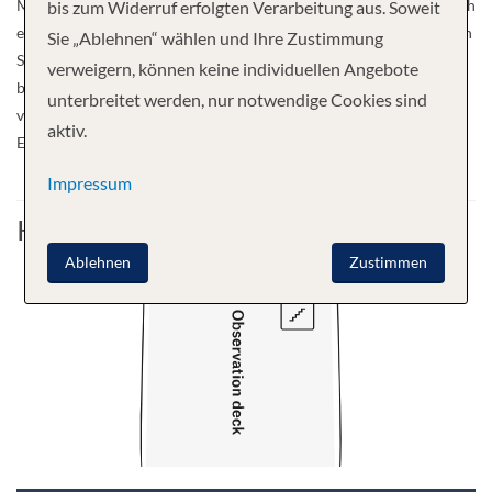
Möglichkeit, aktiv an Ausflügen und Aktivitäten teilzunehmen. Nach
bis zum Widerruf erfolgten Verarbeitung aus. Soweit
einem aufregenden Tag auf den Spuren von Charles Darwin werden
Sie „Ablehnen“ wählen und Ihre Zustimmung
Sie es genießen, in eine ungezwungene Atmosphäre mit dem
verweigern, können keine individuellen Angebote
bestmöglichen Service zurückzukehren. Die Einrichtungen an Bord
unterbreitet werden, nur notwendige Cookies sind
von MS Santa Cruz II sind auf die Bedürfnisse interessierter
aktiv.
Entdeckungsreisender perfekt zugeschnitten.
Impressum
Kabine
Ablehnen
Zustimmen