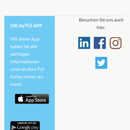
Besuchen Sie uns auch
DIE myTUI APP
hier:
Mit dieser App
haben Sie alle
wichtigen
Informationen
rund um Ihre TUI
Ferien immer zur
Hand.