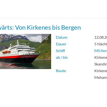
ärts: Von Kirkenes bis Bergen
Datum
12.08.
Dauer
5 Näch
Schiff
MS Nor
ab / bis
Kirkene
Skandi
Route
Kirkene
Meham