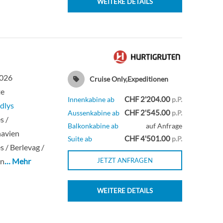
WEITERE DETAILS
2026
Cruise Only,Expeditionen
te
CHF 2'204.00
Innenkabine ab
p.P.
dlys
CHF 2'545.00
Aussenkabine ab
p.P.
s /
Balkonkabine ab
auf Anfrage
navien
CHF 4'501.00
Suite ab
p.P.
s / Berlevag /
n
… Mehr
JETZT ANFRAGEN
WEITERE DETAILS