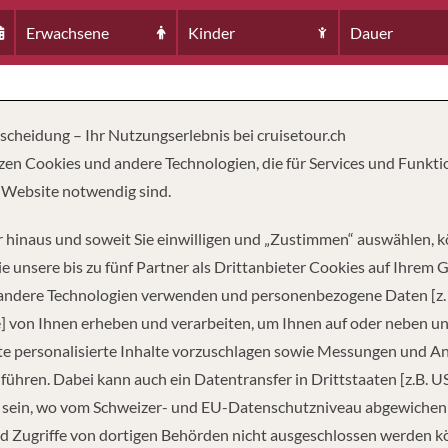
Erwachsene
Kinder
Dauer
RINA
tscheidung – Ihr Nutzungserlebnis bei cruisetour.ch
zen Cookies und andere Technologien, die für Services und Funkti
 Website notwendig sind.
 hinaus und soweit Sie einwilligen und „Zustimmen“ auswählen, 
e unsere bis zu fünf Partner als Drittanbieter Cookies auf Ihrem 
 andere Technologien verwenden und personenbezogene Daten [z. 
] von Ihnen erheben und verarbeiten, um Ihnen auf oder neben u
TZUNG
LÄNGE
PASS
5
360 FUSS
1
e personalisierte Inhalte vorzuschlagen sowie Messungen und A
führen. Dabei kann auch ein Datentransfer in Drittstaaten [z.B. U
 sein, wo vom Schweizer- und EU-Datenschutzniveau abgewiche
d Zugriffe von dortigen Behörden nicht ausgeschlossen werden k