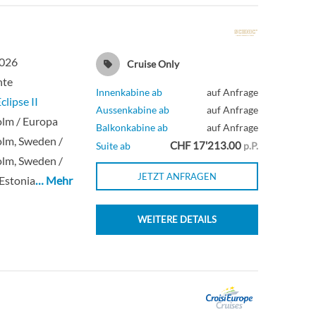
2026
Cruise Only
hte
Innenkabine ab
auf Anfrage
clipse II
Aussenkabine ab
auf Anfrage
lm / Europa
Balkonkabine ab
auf Anfrage
lm, Sweden /
CHF 17'213.00
Suite ab
p.P.
lm, Sweden /
JETZT ANFRAGEN
 Estonia
… Mehr
WEITERE DETAILS