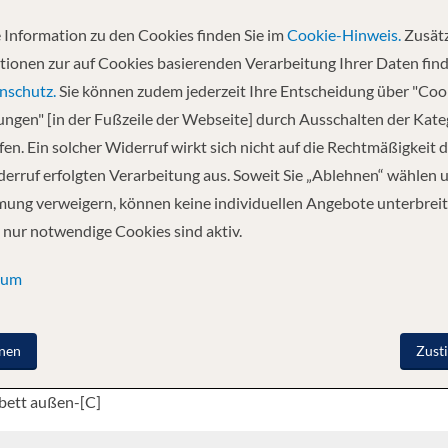
e Einrichtung und ein großes Sonnendeck sind Garanten für eine Wohlfühl
on geschultem Servicepersonal und der anerkannt guten Küche an Bord ve
 Information zu den Cookies finden Sie im
Cookie-Hinweis.
Zusätz
cks, ein Panorama-Restaurant (eine Tischzeit), eine behagliche Lounge im 
tionen zur auf Cookies basierenden Verarbeitung Ihrer Daten find
ce, Fahradverleih, Sonnendeck mit Gartenmöbeln und Liegestühlen, Schat
nschutz.
Sie können zudem jederzeit Ihre Entscheidung über "Coo
erzlich willkommen auf MS Prinzessin Katharina!
lungen" [in der Fußzeile der Webseite] durch Ausschalten der Kat
en. Ein solcher Widerruf wirkt sich nicht auf die Rechtmäßigkeit d
erruf erfolgten Verarbeitung aus. Soweit Sie „Ablehnen“ wählen 
ung verweigern, können keine individuellen Angebote unterbreit
nenkategorie
De
 nur notwendige Cookies sind aktiv.
sum
bett außen-[A]
bett außen-[B]
nen
Zust
bett außen-[C]