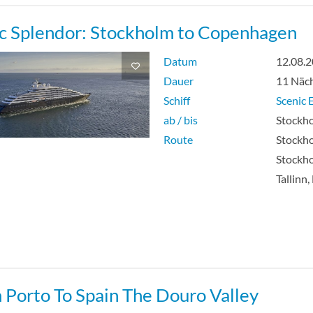
ic Splendor: Stockholm to Copenhagen
Datum
12.08.
Dauer
11 Näc
Schiff
Scenic E
ab / bis
Stockho
Route
Stockho
Stockho
Tallinn,
 Porto To Spain The Douro Valley