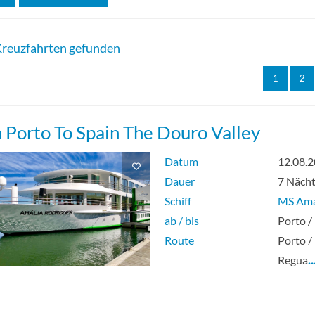
reuzfahrten gefunden
1
2
 Porto To Spain The Douro Valley
Datum
12.08.
Dauer
7 Näch
Schiff
MS Ama
ab / bis
Porto /
Route
Porto /
Regua
…