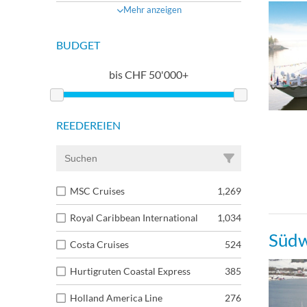
Mehr anzeigen
BUDGET
bis
CHF
50'000+
REEDEREIEN
MSC Cruises
1,269
Royal Caribbean International
1,034
Südw
Costa Cruises
524
Hurtigruten Coastal Express
385
Holland America Line
276