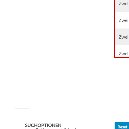
Zwei
Zwei
Zweib
Zweib
Einze
Einze
SUCHOPTIONEN
Reset