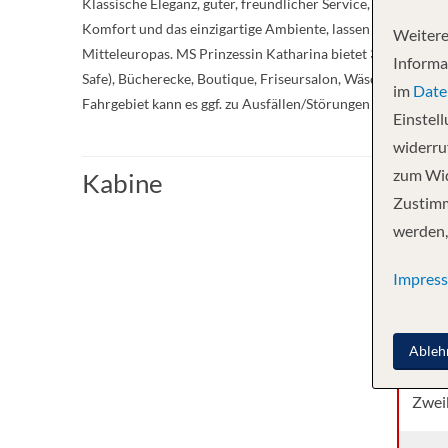
Klassische Eleganz, guter, freundlicher Service, gediegen
Komfort und das einzigartige Ambiente, lassen Sie sich v
Weitere
Mitteleuropas. MS Prinzessin Katharina bietet 3 Passagierde
Informa
Safe), Bücherecke, Boutique, Friseursalon, Wäschereiservi
im
Date
Fahrgebiet kann es ggf. zu Ausfällen/Störungen kommen. H
Einstel
widerruf
zum Wid
Kabine
Zustimm
Kabi
werden,
Impres
Drei
Zwei
Ableh
Zwei