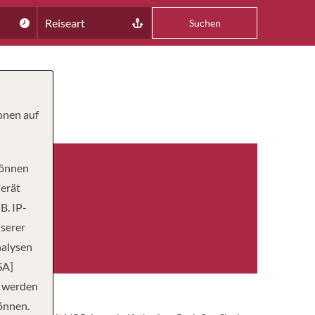
Reiseart
Suchen
onen auf
können
Gerät
B. IP-
nserer
AGIERE
44
nalysen
SA]
n werden
önnen.