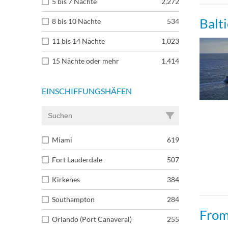
5 bis 7 Nächte
2,272
Balt
8 bis 10 Nächte
534
11 bis 14 Nächte
1,023
15 Nächte oder mehr
1,414
EINSCHIFFUNGSHÄFEN
Miami
619
Fort Lauderdale
507
Kirkenes
384
Southampton
284
From
Orlando (Port Canaveral)
255