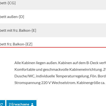
bett-[CG]
bett außen-[D]
ett mit frz. Balkon-[E]
ett frz. Balkon-[EZ]
l außen-[F]
Alle Kabinen liegen außen. Kabinen auf dem B-Deck verfü
Komfortable und geschmackvolle Kabineneinrichtung. Zw
l mit frz. Balkon-[G]
Dusche/WC, individuelle Temperaturregelung, Fön. Bordra
Stromspannung 220 V Wechselstrom. Kabinengröße ca.
2 Erwachsene