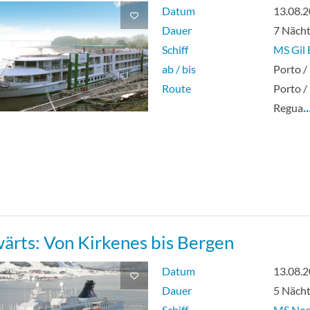
Datum
13.08.
Dauer
7 Näch
Schiff
MS Gil 
ab / bis
Porto /
Route
Porto /
Regua
…
ärts: Von Kirkenes bis Bergen
Datum
13.08.
Dauer
5 Näch
Schiff
MS Nor