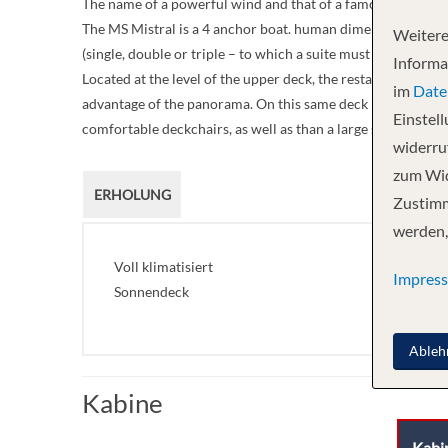
The name of a powerful wind and that of a famous writer, but
The MS Mistral is a 4 anchor boat. human dimension, measu
Weitere
(single, double or triple – to which a suite must be added) h
Informa
Located at the level of the upper deck, the restaurant, where
im
Date
advantage of the panorama. On this same deck is also the sp
Einstel
comfortable deckchairs, as well as than a large shaded area.
widerruf
zum Wid
ERHOLUNG
Zustimm
werden,
Voll klimatisiert
Impres
Sonnendeck
Ableh
Kabine
Kabi