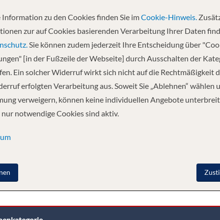
 also that of this beautiful boat with 4 anchors which sails on the Rhône 
ring 110 meters long and 11.40 meters wide. It can accommodate 158 pas
 Information zu den Cookies finden Sie im
Cookie-Hinweis.
Zusätz
as all the amenities and offers the best living conditions. The navy blue an
tionen zur auf Cookies basierenden Verarbeitung Ihrer Daten find
 are served all meals during the trip, offers delicate cuisine in a refined 
nschutz.
Sie können zudem jederzeit Ihre Entscheidung über "Coo
ectacular lounge-bar with dance floor, while on the sun deck, an ideal pl
lungen" [in der Fußzeile der Webseite] durch Ausschalten der Kat
en. Ein solcher Widerruf wirkt sich nicht auf die Rechtmäßigkeit d
erruf erfolgten Verarbeitung aus. Soweit Sie „Ablehnen“ wählen 
ung verweigern, können keine individuellen Angebote unterbreit
 nur notwendige Cookies sind aktiv.
sum
nen
Zust
nenkategorie