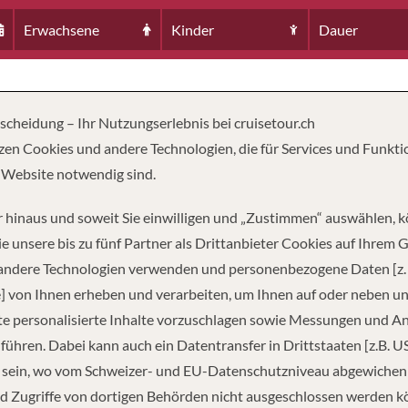
Erwachsene
Kinder
Dauer
tscheidung – Ihr Nutzungserlebnis bei cruisetour.ch
zen Cookies und andere Technologien, die für Services und Funkti
 Website notwendig sind.
 hinaus und soweit Sie einwilligen und „Zustimmen“ auswählen, 
e unsere bis zu fünf Partner als Drittanbieter Cookies auf Ihrem 
 andere Technologien verwenden und personenbezogene Daten [z. 
] von Ihnen erheben und verarbeiten, um Ihnen auf oder neben u
NGE
PASSAGIERE
FUSS
158
e personalisierte Inhalte vorzuschlagen sowie Messungen und A
führen. Dabei kann auch ein Datentransfer in Drittstaaten [z.B. U
 sein, wo vom Schweizer- und EU-Datenschutzniveau abgewiche
d Zugriffe von dortigen Behörden nicht ausgeschlossen werden k