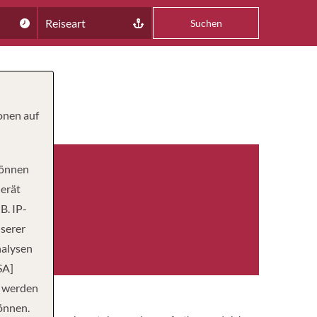
Reiseart
Suchen
onen auf
können
Gerät
B. IP-
nserer
nalysen
SA]
n werden
önnen.