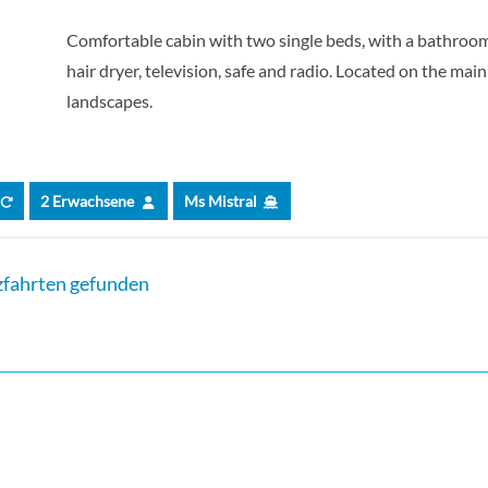
 DECK 2 BEDS CAT C-[C_TWN_PP]
Comfortable cabin with two single beds, with a bathroom 
hair dryer, television, safe and radio. Located on the mai
landscapes.
2 Erwachsene
Ms Mistral
fahrten gefunden