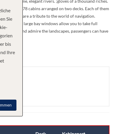
and the Saône, elegant rivers. ;gloves of a thousand riches.
sengers, in 78 cabins arranged on two decks. Each of them
liche
d gold tones are a tribute to the world of navigation.
en Sie
setting, where large bay windows allow you to take full
kie-
ace to relax and admire the landscapes, passengers can have
egorien
er bis
und Ihre
et
immen
Deck
Kabinenart