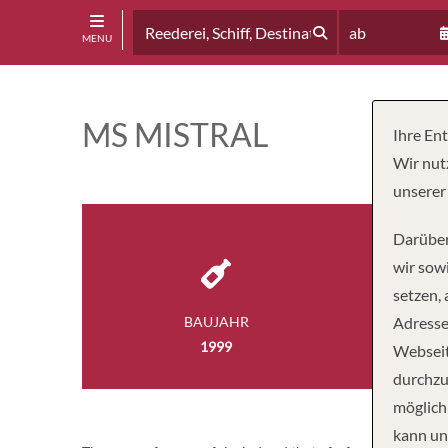
ab
MENU
MS MISTRAL
Ihre En
Wir nut
unserer
Darüber
wir sowi
setzen,
BAUJAHR
Adresse
LÄ
1999
361 
Webseit
durchzu
möglich
kann un