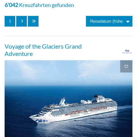
6'042
Kreuzfahrten gefunden
Aussenkabine
1
1-Bett Kabine Superior
Voyage of the Glaciers Grand
Adventure
Aussenkabine
Suite
Suite