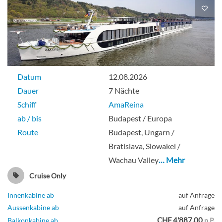
Datum
12.08.2026
Dauer
7 Nächte
Schiff
AmaReina
ab / bis
Budapest / Europa
Route
Budapest, Ungarn /
Bratislava, Slowakei /
Wachau Valley
… Mehr
Cruise Only
Innenkabine ab
auf Anfrage
Aussenkabine ab
auf Anfrage
CHF 4'887.00
Balkonkabine ab
p.P.