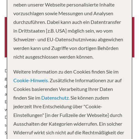
neben unserer Webseite personalisierte Inhalte
vorzuschlagen sowie Messungen und Analysen
durchzuführen. Dabei kann auch ein Datentransfer
in Drittstaaten [z.B. USA] möglich sein, wo vom
Schweizer- und EU-Datenschutzniveau abgewichen
Baujahr
Passagiere
1985
126
werden kann und Zugriffe von dortigen Behörden
nicht ausgeschlossen werden können.
Die MS «Michail Svetlov» wurde1985 in Korneuburg/Österreich
Weitere Information zu den Cookies finden Sie im
gebaut und in einer schwierigen Operation, die eineinhalb Jahre
Cookie-Hinweis.
Zusätzliche Informationen zur auf
dauerte, nach Jakutien überführt. Das Schiff hat Bugstrahlruder,
Cookies basierenden Verarbeitung Ihrer Daten
automatische Steuerung, Radar und Funktelefon sowie
finden Sie im
Datenschutz.
Sie können zudem
Eisverstärkung. Es ist in einem guten Zustand und wird immer
jederzeit Ihre Entscheidung über "Cookie-
wieder renoviert um Ihnen den bestmöglichen Komfort zu bieten.
Einstellungen" [in der Fußzeile der Webseite] durch
Das Abendessen im Speisesaal wird in zwei Essenssitzungen
Ausschalten der Kategorien widerrufen. Ein solcher
serviert. Sie werden abwechslungsweise in der ersten oder zweiten
Widerruf wirkt sich nicht auf die Rechtmäßigkeit der
Sitzung bedient