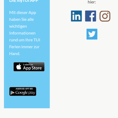
DIE myTUI APP
hier:
Mit dieser App
haben Sie alle
wichtigen
Informationen
rund um Ihre TUI
Ferien immer zur
Hand.