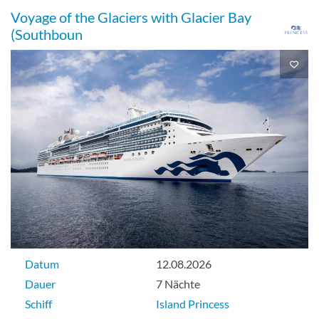
Voyage of the Glaciers with Glacier Bay
(Southboun
Datum
12.08.2026
Dauer
7 Nächte
Schiff
Island Princess