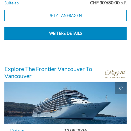
CHF 30'680.00
Suite ab
p.P.
JETZT ANFRAGEN
WEITERE DETAILS
Explore The Frontier Vancouver To
Vancouver
Datum
12.08.2026