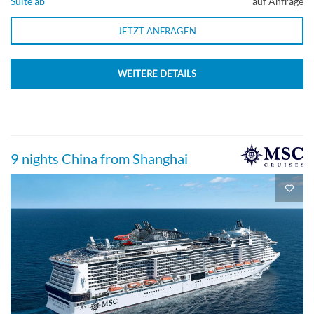
Suite ab
auf Anfrage
JETZT ANFRAGEN
WEITERE DETAILS
9 nights China from Shanghai