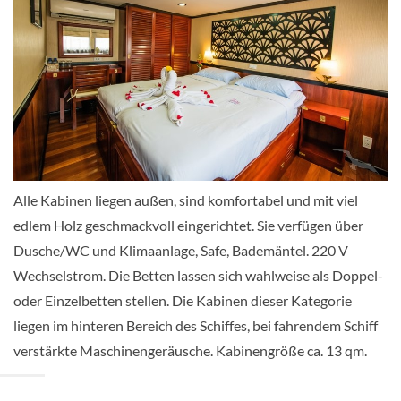
Zweibett außen-[C]
Oberdeck
Aussenkabine
Alle Kabinen liegen außen, sind komfortabel und mit viel
Einzel außen-[D]
edlem Holz geschmackvoll eingerichtet. Sie verfügen über
Dusche/WC und Klimaanlage, Safe, Bademäntel. 220 V
Hauptdeck
Wechselstrom. Die Betten lassen sich wahlweise als Doppel-
oder Einzelbetten stellen. Die Kabinen dieser Kategorie
Aussenkabine
liegen im hinteren Bereich des Schiffes, bei fahrendem Schiff
verstärkte Maschinengeräusche. Kabinengröße ca. 13 qm.