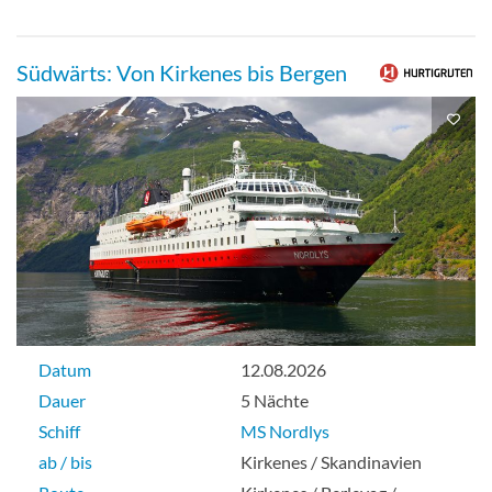
Südwärts: Von Kirkenes bis Bergen
Datum
12.08.2026
Dauer
5 Nächte
Schiff
MS Nordlys
ab / bis
Kirkenes / Skandinavien