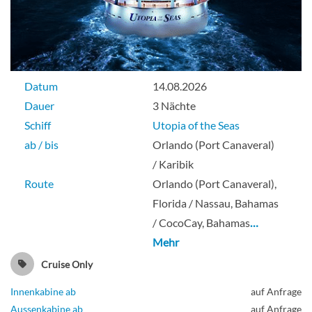
Datum
14.08.2026
Dauer
3 Nächte
Schiff
Utopia of the Seas
ab / bis
Orlando (Port Canaveral)
/ Karibik
Route
Orlando (Port Canaveral),
Florida / Nassau, Bahamas
/ CocoCay, Bahamas
…
Mehr
Cruise Only
Innenkabine ab
auf Anfrage
Aussenkabine ab
auf Anfrage