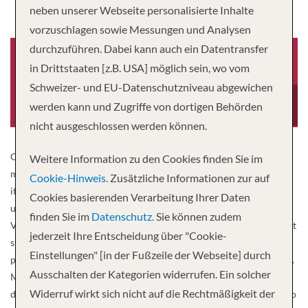
neben unserer Webseite personalisierte Inhalte
vorzuschlagen sowie Messungen und Analysen
durchzuführen. Dabei kann auch ein Datentransfer
in Drittstaaten [z.B. USA] möglich sein, wo vom
Schweizer- und EU-Datenschutzniveau abgewichen
Baujahr
Besatzung
-0001
22
werden kann und Zugriffe von dortigen Behörden
nicht ausgeschlossen werden können.
Our very popular ship MS Lan Diep takes you comfortably to the
Weitere Information zu den Cookies finden Sie im
most beautiful places on the Mekong. Due to its shallow draft and
Cookie-Hinweis.
Zusätzliche Informationen zur auf
its comfortable facilities, it offers the best conditions for an
Cookies basierenden Verarbeitung Ihrer Daten
unforgettable journey on the Mekong. MS Lan Diep was built in
finden Sie im
Datenschutz.
Sie können zudem
Vietnam from precious tropical woods in the traditional Asian boat
jederzeit Ihre Entscheidung über "Cookie-
style. The colonial style interior is tasteful. With a maximum of 44
Einstellungen" [in der Fußzeile der Webseite] durch
passengers, you travel in a small group without sacrificing comfort.
Ausschalten der Kategorien widerrufen. Ein solcher
MS Lan Diep has 3 passenger decks, a restaurant / bar, a large sun
Widerruf wirkt sich nicht auf die Rechtmäßigkeit der
deck, promenade, open-air salon and a laundry service. Welcome to