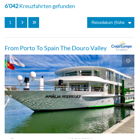
6'042
Kreuzfahrten gefunden
1
From Porto To Spain The Douro Valley