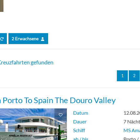
ett de Luxe außen-[I]
ett Suite-[J]
2 Erwachsene
l außen-[K]
reuzfahrten gefunden
1
2
 Porto To Spain The Douro Valley
Datum
12.08.
Dauer
7 Näch
Schiff
MS Ama
ab / bis
Porto /