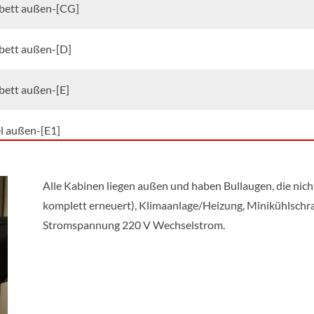
bett außen-[CG]
bett außen-[D]
bett außen-[E]
l außen-[E1]
bett außen-[F]
Alle Kabinen liegen außen und haben Bullaugen, die nic
komplett erneuert), Klimaanlage/Heizung, Minikühlschra
bett außen-[G]
Stromspannung 220 V Wechselstrom.
bett-[GB]
bett de Luxe außen-[H]