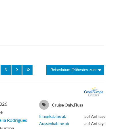
Aussenkabine
Suite
Aussenkabine
3
2026
Cruise Only,Fluss
te
Innenkabine ab
auf Anfrage
lia Rodrigues
Aussenkabine ab
auf Anfrage
 Europa