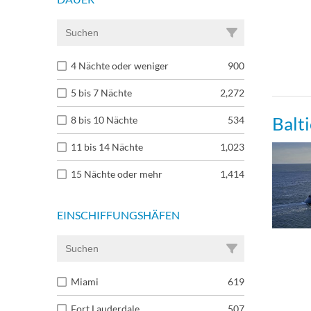
4 Nächte oder weniger
900
5 bis 7 Nächte
2,272
Balt
8 bis 10 Nächte
534
11 bis 14 Nächte
1,023
15 Nächte oder mehr
1,414
EINSCHIFFUNGSHÄFEN
Miami
619
Fort Lauderdale
507