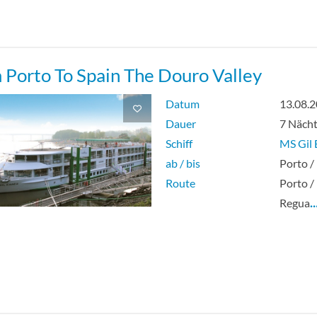
 Porto To Spain The Douro Valley
Datum
13.08.
Dauer
7 Näch
Schiff
MS Gil 
ab / bis
Porto /
Route
Porto /
Regua
…