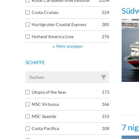
Royal Caribbean International
1,034
Südw
Costa Cruises
524
Hurtigruten Coastal Express
385
Holland America Line
276
Mehr anzeigen
SCHIFFE
Utopia of the Seas
173
MSC Virtuosa
166
MSC Seaside
153
7 ni
Costa Pacifica
108