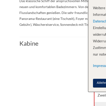
Das klassische Schiff der anspruchsvollen Mittelklasse wu
neuen und komfortablen Badezimmern. Von den großen De
Weitere 
Flusslandschaften genießen. Die sehr freundliche Servicecr
Informat
Panorama-Restaurant (eine Tischzeit), Foyer mit Rezeption
Datensc
Gebühr), Wäschereiservice, Sonnendeck mit Tischen, Stüh
Einstell
widerruf
Kabine
Widerruf
Zustimm
Kabi
nur notw
Impres
Vier
Drei
Ableh
Zwei