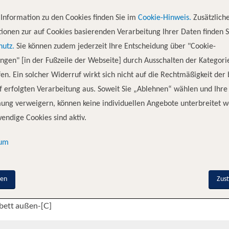
rde 1989 in Deutschland gebaut und 2010 komplett renoviert. Besondere
ckflächen und Außenpromenaden können Sie entspannt die Sehenswürdi
Information zu den Cookies finden Sie im
Cookie-Hinweis.
Zusätzlich
ew ist um Ihr Wohl bemüht und wird Sorge tragen, dass Sie sich heimisch 
ionen zur auf Cookies basierenden Verarbeitung Ihrer Daten finden S
, Musik-Lounge, Aussichtssalon, Bars, Internet in der Panorama-Bar. Des
hutz.
Sie können zudem jederzeit Ihre Entscheidung über "Cookie-
len und Liegen, Außenpromenade, Schiffsarzt/Ambulanz.
ungen" [in der Fußzeile der Webseite] durch Ausschalten der Kategori
en. Ein solcher Widerruf wirkt sich nicht auf die Rechtmäßigkeit der
 erfolgten Verarbeitung aus. Soweit Sie „Ablehnen“ wählen und Ihre
ung verweigern, können keine individuellen Angebote unterbreitet w
nenkategorie
De
endige Cookies sind aktiv.
sum
bett außen-[A]
bett außen-[B]
nen
Zus
bett außen-[C]