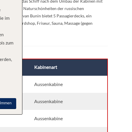
s Lob erhielt das Schiff nach dem Umbau der Kabinen mit
gkeiten und Naturschönheiten der russischen
e
fühlen. MS Ivan Bunin bietet 5 Passagierdecks, ein
ie im
 Weiteren Bordshop, Friseur, Sauna, Massage (gegen
en
 bis zum
erden,
ck
Kabinenart
Aussenkabine
Aussenkabine
timmen
Aussenkabine