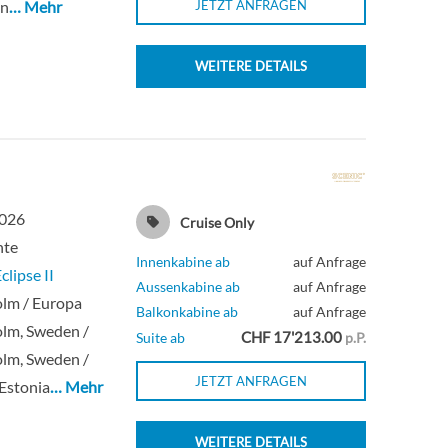
n
… Mehr
JETZT ANFRAGEN
WEITERE DETAILS
2026
Cruise Only
hte
Innenkabine ab
auf Anfrage
clipse II
Aussenkabine ab
auf Anfrage
lm / Europa
Balkonkabine ab
auf Anfrage
lm, Sweden /
CHF 17'213.00
Suite ab
p.P.
lm, Sweden /
JETZT ANFRAGEN
 Estonia
… Mehr
WEITERE DETAILS