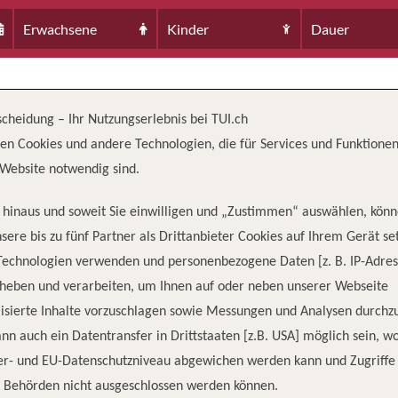
Erwachsene
Kinder
Dauer
scheidung – Ihr Nutzungserlebnis bei TUI.ch
en Cookies und andere Technologien, die für Services und Funktionen
Website notwendig sind.
hinaus und soweit Sie einwilligen und „Zustimmen“ auswählen, könn
sere bis zu fünf Partner als Drittanbieter Cookies auf Ihrem Gerät se
Technologien verwenden und personenbezogene Daten [z. B. IP-Adres
TZUNG
PASSAGIERE
rheben und verarbeiten, um Ihnen auf oder neben unserer Webseite
0
210
isierte Inhalte vorzuschlagen sowie Messungen und Analysen durchz
nn auch ein Datentransfer in Drittstaaten [z.B. USA] möglich sein, 
er- und EU-Datenschutzniveau abgewichen werden kann und Zugriffe
n Behörden nicht ausgeschlossen werden können.