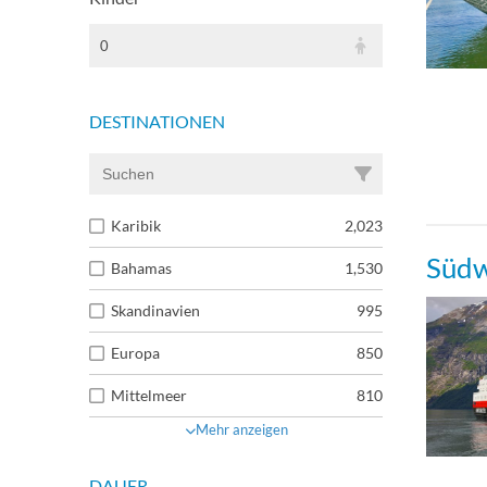
0
DESTINATIONEN
Karibik
2,023
Südw
Bahamas
1,530
Skandinavien
995
Europa
850
Mittelmeer
810
Mehr anzeigen
DAUER