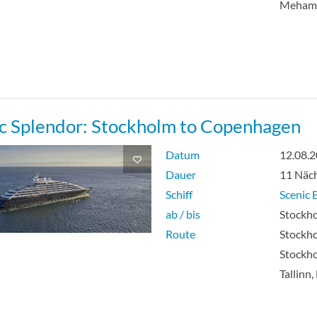
Meham
ic Splendor: Stockholm to Copenhagen
Datum
12.08.
Dauer
11 Näc
Schiff
Scenic E
ab / bis
Stockho
Route
Stockho
Stockho
Tallinn,