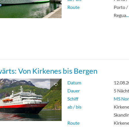
Route
Porto /
Regua
…
ärts: Von Kirkenes bis Bergen
Datum
12.08.
Dauer
5 Näch
Schiff
MS Nor
ab / bis
Kirkene
Skandi
Route
Kirkene