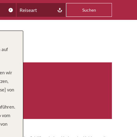
Reiseart
Suchen
 auf
en wir
tzen,
se] von
uführen.
wo vom
 von