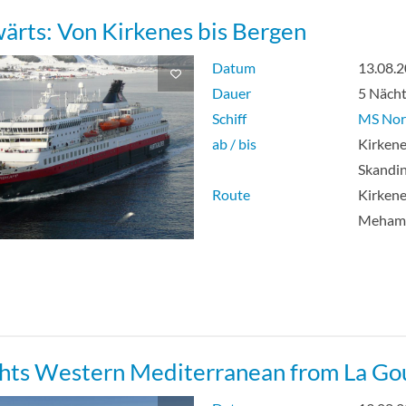
ärts: Von Kirkenes bis Bergen
Datum
13.08.
Dauer
5 Näch
Schiff
MS Nor
ab / bis
Kirkene
Skandi
Route
Kirkene
Meham
ghts Western Mediterranean from La Go