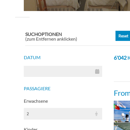
Zweib
Zweib
SUCHOPTIONEN
Reset
(zum Entfernen anklicken)
Einze
DATUM
6'042
K
PASSAGIERE
From
Erwachsene
2
Kinder