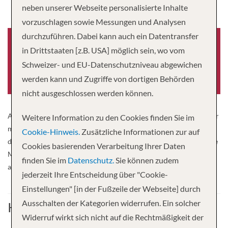
neben unserer Webseite personalisierte Inhalte
vorzuschlagen sowie Messungen und Analysen
durchzuführen. Dabei kann auch ein Datentransfer
in Drittstaaten [z.B. USA] möglich sein, wo vom
Schweizer- und EU-Datenschutzniveau abgewichen
Baujahr
-0001
werden kann und Zugriffe von dortigen Behörden
nicht ausgeschlossen werden können.
A personal and family atmosphere awaits you on board the popular
Weitere Information zu den Cookies finden Sie im
mid-range ship. The cozy panorama salon with bar is on the upper
Cookie-Hinweis.
Zusätzliche Informationen zur auf
deck and the tasteful restaurant on the main deck. The comfortable
Cookies basierenden Verarbeitung Ihrer Daten
MS Arlene II was rebuilt and partially renovated in winter 2017/18
finden Sie im
Datenschutz.
Sie können zudem
and creates an atmosphere of wellbeing.
jederzeit Ihre Entscheidung über "Cookie-
Einstellungen" [in der Fußzeile der Webseite] durch
Ausschalten der Kategorien widerrufen. Ein solcher
Kabine
Widerruf wirkt sich nicht auf die Rechtmäßigkeit der