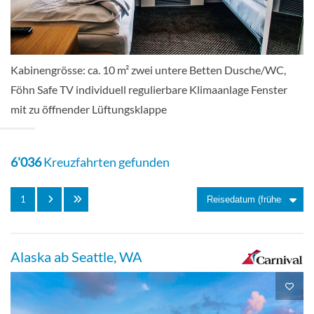
Suite Oberdeck, franz. Balkon-[D]
Kabinengrösse: ca. 10 m² zwei untere Betten Dusche/WC,
Balkonkabine
Föhn Safe TV individuell regulierbare Klimaanlage Fenster
mit zu öffnender Lüftungsklappe
1-Bett Oberdeck-[E]
6'036
Kreuzfahrten gefunden
1
Aussenkabine
Alaska ab Seattle, WA