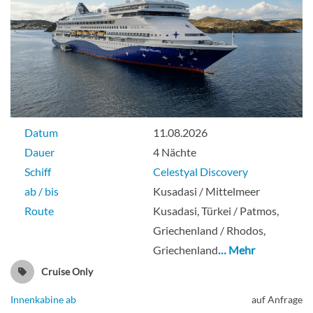
Datum
11.08.2026
Dauer
4 Nächte
Schiff
Celestyal Discovery
ab / bis
Kusadasi / Mittelmeer
Route
Kusadasi, Türkei / Patmos,
Griechenland / Rhodos,
Griechenland
… Mehr
Cruise Only
Innenkabine ab
auf Anfrage