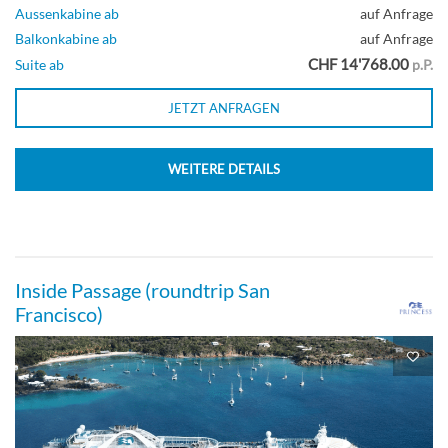
Aussenkabine ab
auf Anfrage
Balkonkabine ab
auf Anfrage
CHF 14'768.00
Suite ab
p.P.
JETZT ANFRAGEN
WEITERE DETAILS
Inside Passage (roundtrip San
Francisco)