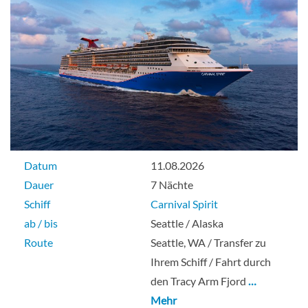
Datum
11.08.2026
Dauer
7 Nächte
Schiff
Carnival Spirit
ab / bis
Seattle / Alaska
Route
Seattle, WA / Transfer zu
Ihrem Schiff / Fahrt durch
den Tracy Arm Fjord
…
Mehr