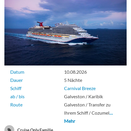
Datum
10.08.2026
Dauer
5 Nächte
Schiff
Carnival Breeze
ab / bis
Galveston / Karibik
Route
Galveston / Transfer zu
Ihrem Schiff / Cozumel
…
Mehr
Cruise Only,Familie