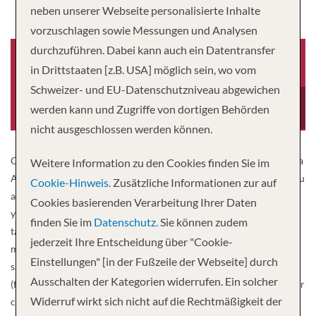
neben unserer Webseite personalisierte Inhalte
vorzuschlagen sowie Messungen und Analysen
durchzuführen. Dabei kann auch ein Datentransfer
in Drittstaaten [z.B. USA] möglich sein, wo vom
Schweizer- und EU-Datenschutzniveau abgewichen
Baujahr
Besatzung
-0001
40
werden kann und Zugriffe von dortigen Behörden
nicht ausgeschlossen werden können.
Our luxurious river ship MS Anesha of the shipping company Scylla
Weitere Information zu den Cookies finden Sie im
AG sets new standards in the premium class. The flagship offers you
Cookie-Hinweis.
Zusätzliche Informationen zur auf
a tasteful and high-quality ambience in a luxurious style. Let
Cookies basierenden Verarbeitung Ihrer Daten
yourself be pampered in our spacious restaurant (one time at a
finden Sie im
Datenschutz.
Sie können zudem
table) by the culinary highlights of sea chefs. The large cabins,
jederzeit Ihre Entscheidung über "Cookie-
mostly with French. Balcony, nothing is missing. Shower / toilet,
Einstellungen" [in der Fußzeile der Webseite] durch
satellite TV with flat screen, radio, telephone, safe, hairdryer, WiFi
Ausschalten der Kategorien widerrufen. Ein solcher
(for a fee), Nespresso coffee machine and individually adjustable air
Widerruf wirkt sich nicht auf die Rechtmäßigkeit der
conditioning. Lift (between Neptune and Orion deck). Elegant