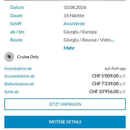
Datum
10.08.2026
Oriondeck
Dauer
14 Nächte
Schiff
AmaVerde
Balkonkabine
ab / bis
Giurgiu / Europa
Route
Giurgiu / Rousse / Vidin
…
Mehr
Cruise Only
Zweibett Suite mit frz. Balkon-[F]
Innenkabine ab
auf Anfrage
Saturndeck
CHF 5'009.00
Aussenkabine ab
p.P.
CHF 7'239.00
Balkonkabine ab
p.P.
CHF 10'956.00
Suite ab
p.P.
Balkonkabine
JETZT ANFRAGEN
Zweibett Suite mit frz. Balkon-[G]
WEITERE DETAILS