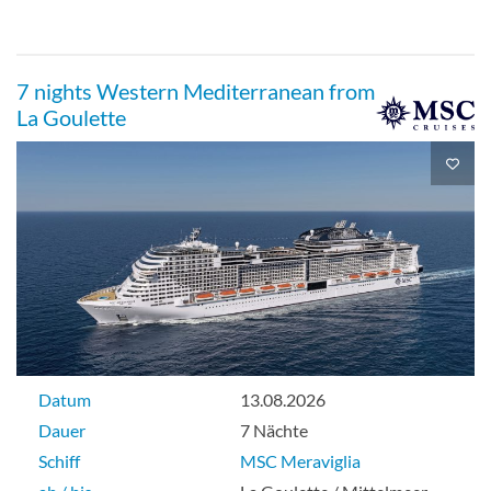
7 nights Western Mediterranean from
La Goulette
Datum
13.08.2026
Dauer
7 Nächte
Schiff
MSC Meraviglia