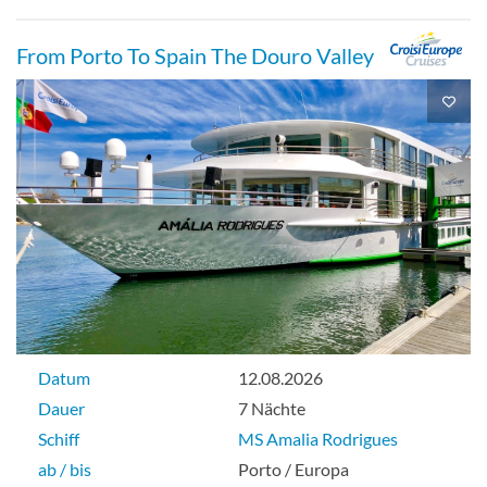
From Porto To Spain The Douro Valley
Datum
12.08.2026
Dauer
7 Nächte
Schiff
MS Amalia Rodrigues
ab / bis
Porto / Europa