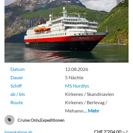
Datum
12.08.2026
Dauer
5 Nächte
Schiff
MS Nordlys
ab / bis
Kirkenes / Skandinavien
Route
Kirkenes / Berlevag /
Mehamn
… Mehr
Cruise Only,Expeditionen
CHF 2'204.00
Innenkabine ab
p.P.