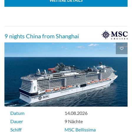
WEITERE DETAILS
9 nights China from Shanghai
Datum
14.08.2026
Dauer
9 Nächte
Schiff
MSC Bellissima