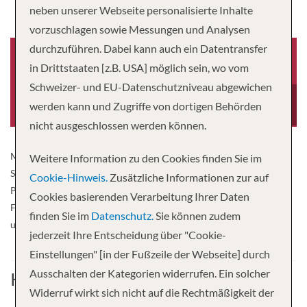
neben unserer Webseite personalisierte Inhalte
vorzuschlagen sowie Messungen und Analysen
durchzuführen. Dabei kann auch ein Datentransfer
in Drittstaaten [z.B. USA] möglich sein, wo vom
Schweizer- und EU-Datenschutzniveau abgewichen
Baujahr
Länge
-0001
108 fuss
werden kann und Zugriffe von dortigen Behörden
nicht ausgeschlossen werden können.
MS African Dream ist für Gäste die es im kleinen Kreis mögen. Das
Weitere Information zu den Cookies finden Sie im
Schiff aht 8 2- Betten- Kabienen und ist mit einer Bar,
Cookie-Hinweis.
Zusätzliche Informationen zur auf
Panoramalounge und einem Sonnendeck ausgestattet. Zum
Cookies basierenden Verarbeitung Ihrer Daten
Frühstück gibt es ein Buffet, welches täglich frisch zubereitet wird
finden Sie im
Datenschutz.
Sie können zudem
und internationale Gerichte bietet.
jederzeit Ihre Entscheidung über "Cookie-
Einstellungen" [in der Fußzeile der Webseite] durch
Ausschalten der Kategorien widerrufen. Ein solcher
Kabine
Widerruf wirkt sich nicht auf die Rechtmäßigkeit der