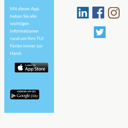
Mit dieser App
haben Sie alle
wichtigen
Informationen
rund um Ihre TUI
Ferien immer zur
Hand.