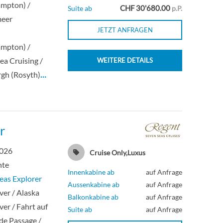
ampton) /
CHF 30'680.00
Suite ab
p.P.
meer
JETZT ANFRAGEN
n
ampton) /
ea Cruising /
WEITERE DETAILS
gh (Rosyth)
…
r
2026
Cruise Only,Luxus
hte
Innenkabine ab
auf Anfrage
eas Explorer
Aussenkabine ab
auf Anfrage
er / Alaska
Balkonkabine ab
auf Anfrage
er / Fahrt auf
Suite ab
auf Anfrage
ide Passage /