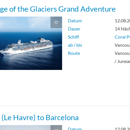
ge of the Glaciers Grand Adventure
Datum
12.08.
Dauer
14 Näc
Schiff
Coral P
ab / bis
Vancouv
Route
Vancouv
/ Junea
s (Le Havre) to Barcelona
Datum
12.08.