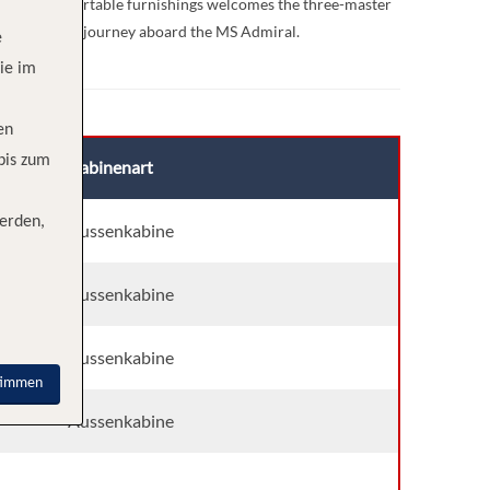
m. With comfortable furnishings welcomes the three-master
r a memorable journey aboard the MS Admiral.
e
ie im
en
 bis zum
Kabinenart
erden,
Aussenkabine
Aussenkabine
Aussenkabine
timmen
Aussenkabine