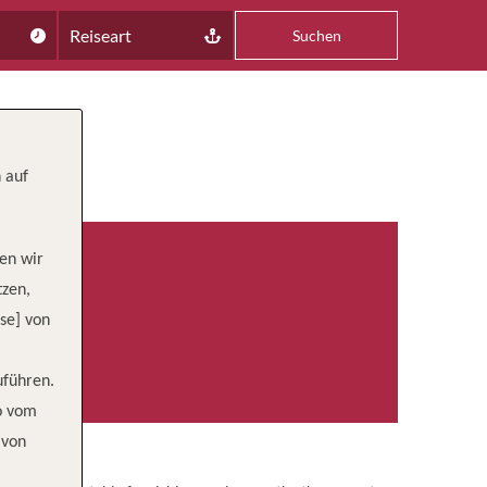
Reiseart
Suchen
 auf
en wir
tzen,
se] von
uführen.
wo vom
 von