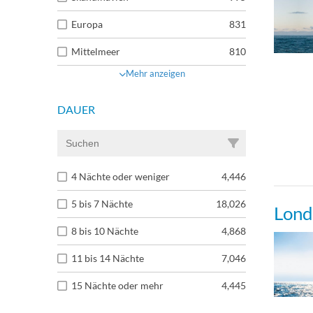
Europa
831
Mittelmeer
810
Mehr anzeigen
DAUER
4 Nächte oder weniger
4,446
5 bis 7 Nächte
18,026
Lond
8 bis 10 Nächte
4,868
11 bis 14 Nächte
7,046
15 Nächte oder mehr
4,445