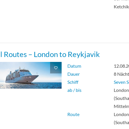
Ketchi
l Routes – London to Reykjavik
Datum
12.08.
Dauer
8 Näch
Schiff
Seven S
ab / bis
Londo
(South
Mittel
Route
Londo
(South