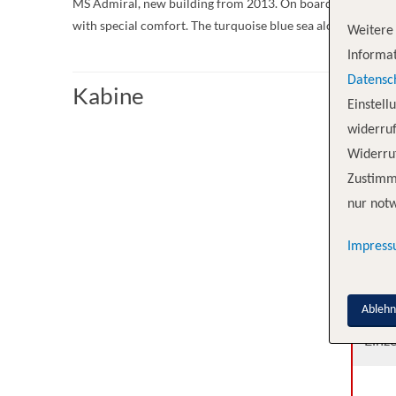
MS Admiral, new building from 2013. On board, you will ex
with special comfort. The turquoise blue sea along the Tur
Weitere 
Informat
Datensc
Kabine
Einstell
widerruf
Kabi
Widerruf
Zustimm
Dreib
nur notw
Zwei
Impres
Zwei
Ableh
Einze