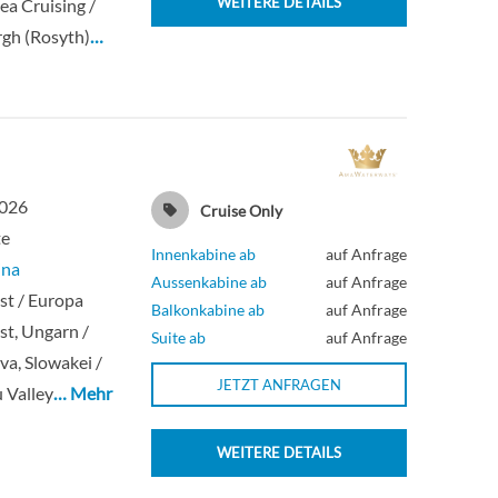
WEITERE DETAILS
ea Cruising /
gh (Rosyth)
…
2026
Cruise Only
te
Innenkabine ab
auf Anfrage
ina
Aussenkabine ab
auf Anfrage
st / Europa
Balkonkabine ab
auf Anfrage
t, Ungarn /
Suite ab
auf Anfrage
ava, Slowakei /
JETZT ANFRAGEN
 Valley
… Mehr
WEITERE DETAILS