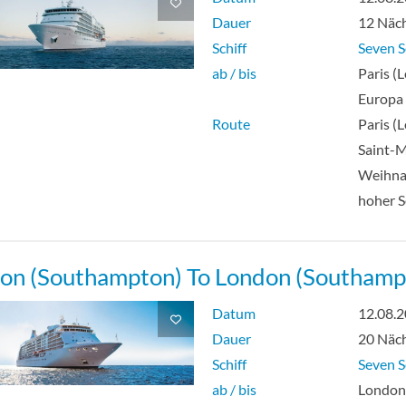
Dauer
12 Näc
Schiff
Seven S
ab / bis
Paris (L
Europa
Route
Paris (L
Saint-M
Weihna
hoher 
on (Southampton) To London (Southamp
Datum
12.08.
Dauer
20 Näc
Schiff
Seven S
ab / bis
Londo