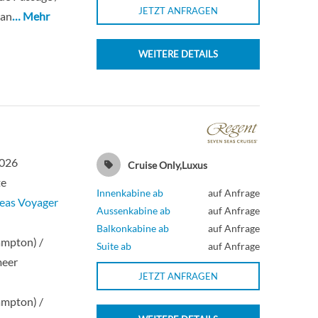
JETZT ANFRAGEN
kan
… Mehr
WEITERE DETAILS
2026
Cruise Only,Luxus
te
Innenkabine ab
auf Anfrage
eas Voyager
Aussenkabine ab
auf Anfrage
n
Balkonkabine ab
auf Anfrage
ampton) /
Suite ab
auf Anfrage
meer
JETZT ANFRAGEN
n
ampton) /