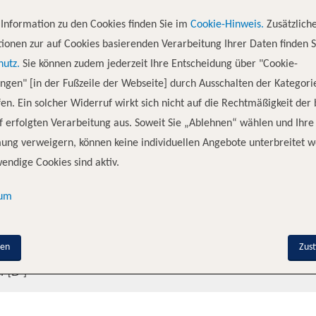
perience the atmosphere of the seafaring romance in their original for
kish and Greek coast and the radiant sky will be the perfect backdrop fo
Information zu den Cookies finden Sie im
Cookie-Hinweis.
Zusätzlich
ionen zur auf Cookies basierenden Verarbeitung Ihrer Daten finden S
hutz.
Sie können zudem jederzeit Ihre Entscheidung über "Cookie-
ungen" [in der Fußzeile der Webseite] durch Ausschalten der Kategori
en. Ein solcher Widerruf wirkt sich nicht auf die Rechtmäßigkeit der
nenkategorie
Deck
 erfolgten Verarbeitung aus. Soweit Sie „Ablehnen“ wählen und Ihre
ung verweigern, können keine individuellen Angebote unterbreitet w
ett-[A]
endige Cookies sind aktiv.
bett-[B]
sum
bett-[C]
nen
Zus
l-[D`]