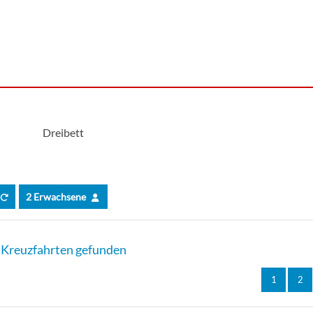
Dreibett
2 Erwachsene
Kreuzfahrten gefunden
1
2