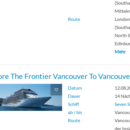
(South
Mittel
Route
Londo
(South
North S
Edinbur
Mehr
ore The Frontier Vancouver To Vancouve
Datum
12.08.
Dauer
14 Näc
Schiff
Seven S
ab / bis
Vancouv
Route
Vancouv
der Ins