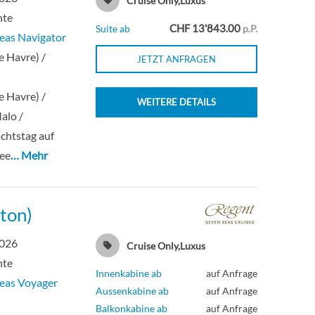
Cruise Only,Luxus
hte
CHF 13'843.00
Suite ab
p.P.
eas Navigator
e Havre) /
JETZT ANFRAGEN
e Havre) /
WEITERE DETAILS
alo /
chtstag auf
See
… Mehr
ton)
2026
Cruise Only,Luxus
hte
Innenkabine ab
auf Anfrage
eas Voyager
Aussenkabine ab
auf Anfrage
n
Balkonkabine ab
auf Anfrage