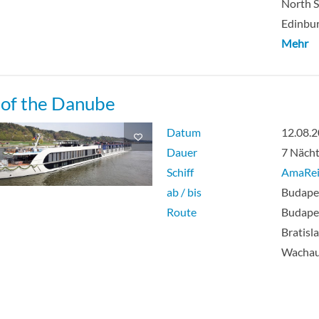
North S
Edinbur
Mehr
 of the Danube
Datum
12.08.
Dauer
7 Näch
Schiff
AmaRe
ab / bis
Budape
Route
Budapes
Bratisl
Wachau