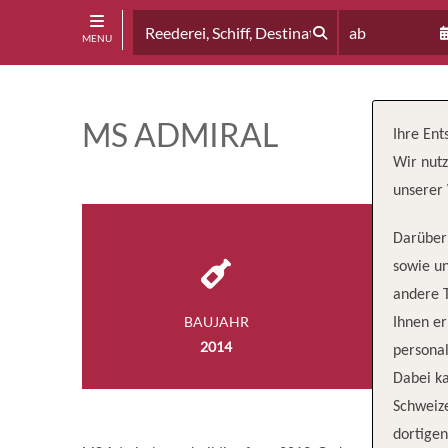
ab
MENU
MS ADMIRAL
Ihre Ent
Wir nutz
unserer 
Darüber 
sowie un
andere 
BAUJAHR
Ihnen e
2014
personal
Dabei ka
Schweiz
dortige