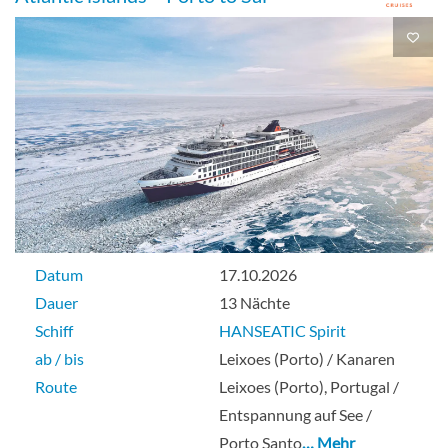
Guarantee Balcony Cabin-[S05]
Balkonkabine
Guarantee Balcony Cabin-[S06]
Datum
17.10.2026
Dauer
13 Nächte
Schiff
HANSEATIC Spirit
Balkonkabine
ab / bis
Leixoes (Porto) / Kanaren
Route
Leixoes (Porto), Portugal /
Entspannung auf See /
Guarantee Balcony Cabin-[S07]
Porto Santo
… Mehr