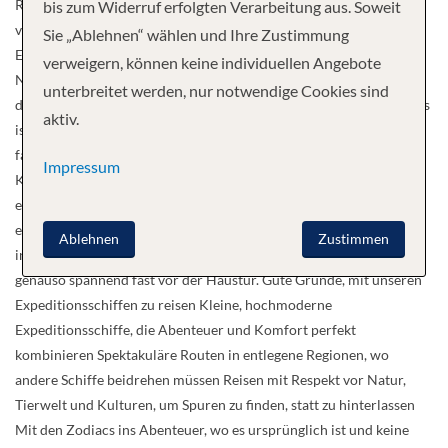
Raum. Wo Wunderwelten auf Sie warten Tiefer in Regionen
bis zum Widerruf erfolgten Verarbeitung aus. Soweit
vordringen als andere, sonst verschlossene Türen zu neuen
Sie „Ablehnen“ wählen und Ihre Zustimmung
Erkenntnissen öffnen und besonders nah an den Wundern der
verweigern, können keine individuellen Angebote
Natur sein: Wo größere Kreuzfahrtschiffe beidrehen müssen, ist
unterbreitet werden, nur notwendige Cookies sind
die Expeditionsflotte von Hapag-Lloyd Cruises in ihrem Element. Es
aktiv.
ist das Zusammenspiel von kleinen modernen Schiffen,
faszinierenden Reisezielen und der langjährigen Erfahrung von
Impressum
Kapitänen und Crews, das neue Dimensionen des Entdeckens
eröffnet. Auf innovativen Routen, die sogar preisgekrönt sind,
erkunden Sie so mit der HANSEATIC nature, HANSEATIC
Ablehnen
Zustimmen
inspiration und HANSEATIC spirit Neuland am Ende der Welt und
genauso spannend fast vor der Haustür. Gute Gründe, mit unseren
Expeditionsschiffen zu reisen Kleine, hochmoderne
Expeditionsschiffe, die Abenteuer und Komfort perfekt
kombinieren Spektakuläre Routen in entlegene Regionen, wo
andere Schiffe beidrehen müssen Reisen mit Respekt vor Natur,
Tierwelt und Kulturen, um Spuren zu finden, statt zu hinterlassen
Mit den Zodiacs ins Abenteuer, wo es ursprünglich ist und keine