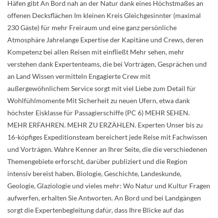
Häfen gibt An Bord nah an der Natur dank eines Höchstmaßes an
offenen Decksflächen Im kleinen Kreis Gleichgesinnter (maximal
230 Gäste) für mehr Freiraum und eine ganz persönliche
Atmosphäre Jahrelange Expertise der Kapitäne und Crews, deren
Kompetenz bei allen Reisen mit einfließt Mehr sehen, mehr
verstehen dank Expertenteams, die bei Vorträgen, Gesprächen und
an Land Wissen vermitteln Engagierte Crew mit
außergewöhnlichem Service sorgt mit viel Liebe zum Detail für
Wohlfühlmomente Mit Sicherheit zu neuen Ufern, etwa dank
höchster Eisklasse für Passagierschiffe (PC 6) MEHR SEHEN.
MEHR ERFAHREN. MEHR ZU ERZÄHLEN. Experten Unser bis zu
16-köpfiges Expeditionsteam bereichert jede Reise mit Fachwissen
und Vorträgen. Wahre Kenner an Ihrer Seite, die die verschiedenen
Themengebiete erforscht, darüber publiziert und die Region
intensiv bereist haben. Biologie, Geschichte, Landeskunde,
Geologie, Glaziologie und vieles mehr: Wo Natur und Kultur Fragen
aufwerfen, erhalten Sie Antworten. An Bord und bei Landgängen
sorgt die Expertenbegleitung dafür, dass Ihre Blicke auf das