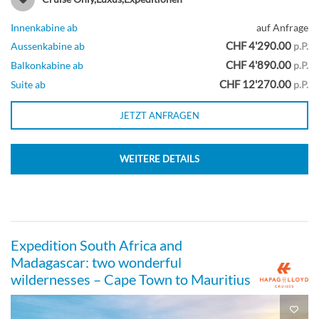
Guarantee Suite-[SJS]
Innenkabine ab
auf Anfrage
CHF 4'290.00
Aussenkabine ab
p.P.
CHF 4'890.00
Balkonkabine ab
p.P.
Suite
CHF 12'270.00
Suite ab
p.P.
JETZT ANFRAGEN
Guarantee Outside Cabin-[SKAB]
WEITERE DETAILS
Aussenkabine
Expedition South Africa and
Madagascar: two wonderful
wildernesses – Cape Town to Mauritius