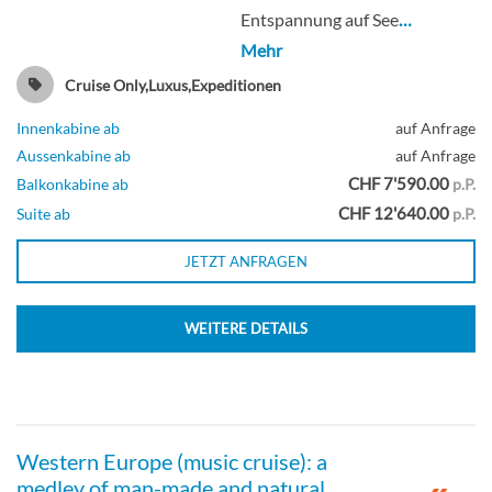
Entspannung auf See
…
Balkonkabine-[08]
Mehr
Cruise Only,Luxus,Expeditionen
Deck 7
Innenkabine ab
auf Anfrage
Balkonkabine
Aussenkabine ab
auf Anfrage
CHF 7'590.00
Balkonkabine ab
p.P.
CHF 12'640.00
Suite ab
p.P.
JETZT ANFRAGEN
Junior Suite mit Balkon-[09]
Deck 6
WEITERE DETAILS
Suite
Western Europe (music cruise): a
medley of man-made and natural