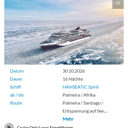
Aussenkabine
Guarantee Balcony Cabin-[SB]
Balkonkabine
Datum
30.10.2026
Dauer
16 Nächte
Guarantee Balcony Cabin-[SF]
Schiff
HANSEATIC Spirit
ab / bis
Palmeira / Afrika
Route
Palmeira / Santiago /
Balkonkabine
Entspannung auf See
…
Mehr
Cruise Only,Luxus,Expeditionen