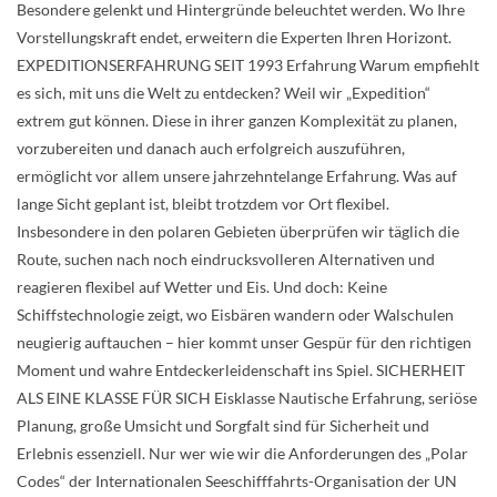
Besondere gelenkt und Hintergründe beleuchtet werden. Wo Ihre
Vorstellungskraft endet, erweitern die Experten Ihren Horizont.
EXPEDITIONSERFAHRUNG SEIT 1993 Erfahrung Warum empfiehlt
es sich, mit uns die Welt zu entdecken? Weil wir „Expedition“
extrem gut können. Diese in ihrer ganzen Komplexität zu planen,
vorzubereiten und danach auch erfolgreich auszuführen,
ermöglicht vor allem unsere jahrzehntelange Erfahrung. Was auf
lange Sicht geplant ist, bleibt trotzdem vor Ort flexibel.
Insbesondere in den polaren Gebieten überprüfen wir täglich die
Route, suchen nach noch eindrucksvolleren Alternativen und
reagieren flexibel auf Wetter und Eis. Und doch: Keine
Schiffstechnologie zeigt, wo Eisbären wandern oder Walschulen
neugierig auftauchen – hier kommt unser Gespür für den richtigen
Moment und wahre Entdeckerleidenschaft ins Spiel. SICHERHEIT
ALS EINE KLASSE FÜR SICH Eisklasse Nautische Erfahrung, seriöse
Planung, große Umsicht und Sorgfalt sind für Sicherheit und
Erlebnis essenziell. Nur wer wie wir die Anforderungen des „Polar
Codes“ der Internationalen Seeschifffahrts-Organisation der UN