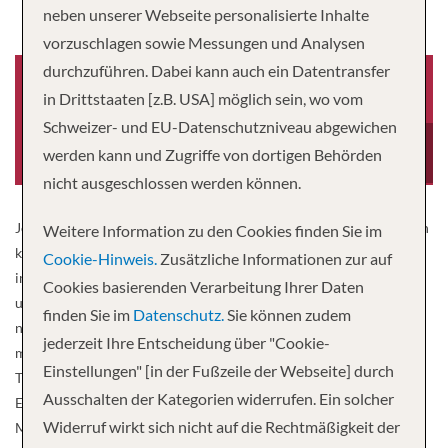
neben unserer Webseite personalisierte Inhalte
vorzuschlagen sowie Messungen und Analysen
durchzuführen. Dabei kann auch ein Datentransfer
in Drittstaaten [z.B. USA] möglich sein, wo vom
Schweizer- und EU-Datenschutzniveau abgewichen
Baujahr
Besatzung
2020
175
werden kann und Zugriffe von dortigen Behörden
nicht ausgeschlossen werden können.
Jede unserer Expeditionen ist eine Art Kunstwerk. Leidenschaftlich
Weitere Information zu den Cookies finden Sie im
konzipiert, meisterhaft umgesetzt. Ein Porträt der Welt, bei dem es
Cookie-Hinweis.
Zusätzliche Informationen zur auf
immer wieder Neues zu entdecken gibt. Das Atelier dafür sind
Cookies basierenden Verarbeitung Ihrer Daten
unsere kleinen, hochmodernen Expeditionsschiffe HANSEATIC
finden Sie im
Datenschutz.
Sie können zudem
nature, HANSEATIC inspiration und HANSEATIC spirit mit nie
jederzeit Ihre Entscheidung über "Cookie-
mehr als 230 Gästen. Ferne und nahe Welten. Eis und Tropen.
Einstellungen" [in der Fußzeile der Webseite] durch
Tierparadies oder Kulturschatz. Wir bieten für jeden die passende
Ausschalten der Kategorien widerrufen. Ein solcher
Entdeckerreise. Realisiert mit über 30 Jahren Erfahrung als
Widerruf wirkt sich nicht auf die Rechtmäßigkeit der
Marktführer für Expeditionskreuzfahrten im deutschsprachigen