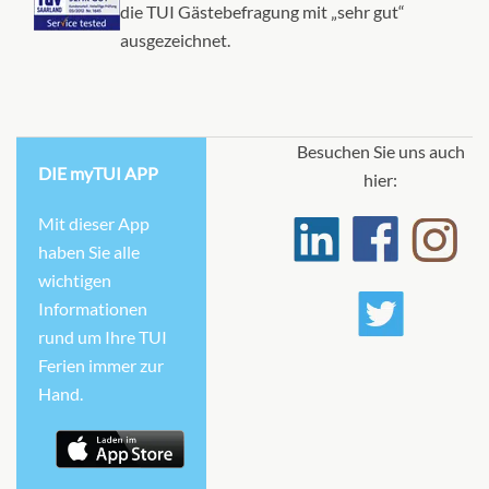
die TUI Gästebefragung mit „sehr gut“
ausgezeichnet.
Besuchen Sie uns auch
DIE myTUI APP
hier:
Mit dieser App
haben Sie alle
wichtigen
Informationen
rund um Ihre TUI
Ferien immer zur
Hand.