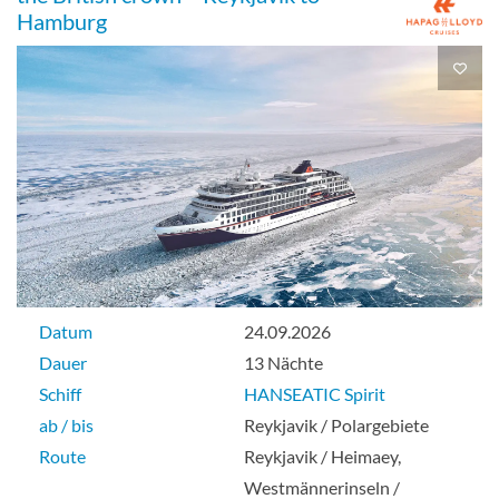
Hamburg
Balkonkabine-[06]
Deck 6
Balkonkabine
Balkonkabine-[07]
Datum
24.09.2026
Deck 6
Dauer
13 Nächte
Schiff
HANSEATIC Spirit
Balkonkabine
ab / bis
Reykjavik / Polargebiete
Route
Reykjavik / Heimaey,
Westmännerinseln /