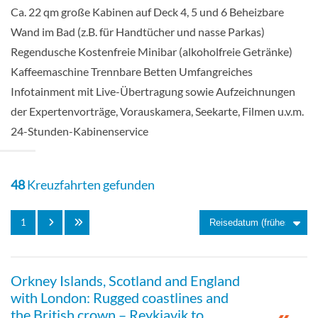
Ca. 22 qm große Kabinen auf Deck 4, 5 und 6 Beheizbare
Wand im Bad (z.B. für Handtücher und nasse Parkas)
Balkonkabine-[04]
Regendusche Kostenfreie Minibar (alkoholfreie Getränke)
Kaffeemaschine Trennbare Betten Umfangreiches
Deck 5
Infotainment mit Live-Übertragung sowie Aufzeichnungen
der Expertenvorträge, Vorauskamera, Seekarte, Filmen u.v.m.
Balkonkabine
24-Stunden-Kabinenservice
48
Kreuzfahrten gefunden
Französische Balkonkabine-[05]
1
Deck 7
Orkney Islands, Scotland and England
Balkonkabine
with London: Rugged coastlines and
the British crown – Reykjavik to