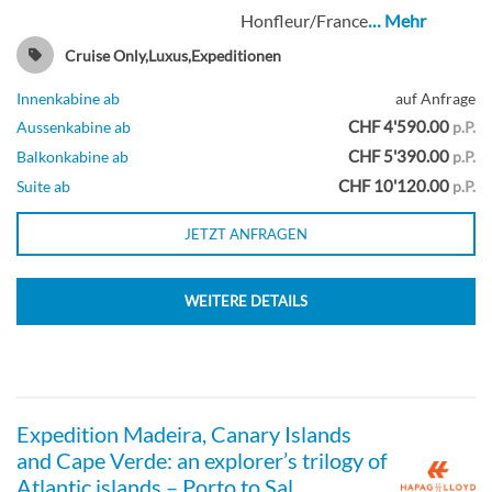
Honfleur/France
… Mehr
Balkonkabine
Cruise Only,Luxus,Expeditionen
Innenkabine ab
auf Anfrage
CHF 4'590.00
Aussenkabine ab
p.P.
CHF 5'390.00
Balkonkabine ab
p.P.
Guarantee Balcony Cabin-[S03]
CHF 10'120.00
Suite ab
p.P.
JETZT ANFRAGEN
Balkonkabine
WEITERE DETAILS
Guarantee Balcony Cabin-[S04]
Expedition Madeira, Canary Islands
and Cape Verde: an explorer’s trilogy of
Balkonkabine
Atlantic islands – Porto to Sal