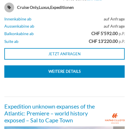
Cruise Only,Luxus,Expeditionen
Innenkabine ab
auf Anfrage
Balkonkabine
Aussenkabine ab
auf Anfrage
CHF 5'592.00
Balkonkabine ab
p.P.
CHF 13'220.00
Suite ab
p.P.
Guarantee Balcony Cabin-[S08]
JETZT ANFRAGEN
WEITERE DETAILS
Balkonkabine
Guarantee Outside Cabin-[SAP]
Expedition unknown expanses of the
Atlantic: Premiere – world history
exposed – Sal to Cape Town