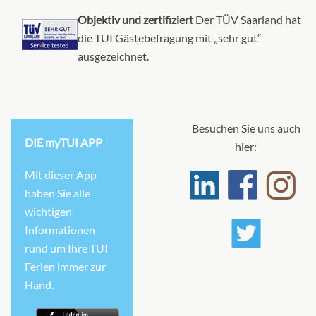
Objektiv und zertifiziert
Der TÜV Saarland hat
die TUI Gästebefragung mit „sehr gut“
ausgezeichnet.
Besuchen Sie uns auch
DIE myTUI APP
hier:
Mit dieser App
haben Sie alle
wichtigen
Informationen
rund um Ihre TUI
Ferien immer zur
Hand.