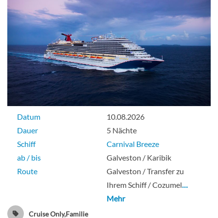
Datum
10.08.2026
Dauer
5 Nächte
Schiff
Carnival Breeze
ab / bis
Galveston / Karibik
Route
Galveston / Transfer zu
Ihrem Schiff / Cozumel
…
Mehr
Cruise Only,Familie