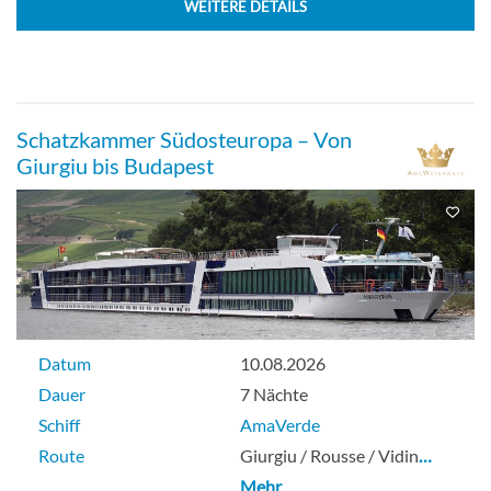
WEITERE DETAILS
Schatzkammer Südosteuropa – Von
Giurgiu bis Budapest
Datum
10.08.2026
Dauer
7 Nächte
Schiff
AmaVerde
Route
Giurgiu / Rousse / Vidin
…
Mehr