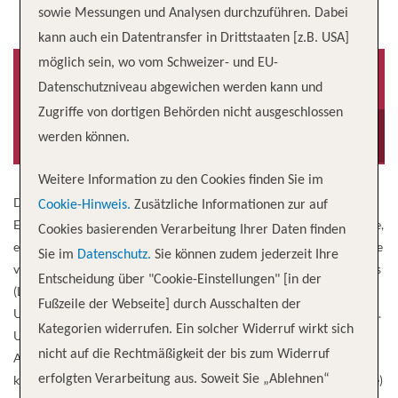
sowie Messungen und Analysen durchzuführen. Dabei
kann auch ein Datentransfer in Drittstaaten [z.B. USA]
möglich sein, wo vom Schweizer- und EU-
Datenschutzniveau abgewichen werden kann und
Zugriffe von dortigen Behörden nicht ausgeschlossen
Baujahr
Besatzung
2026
700
werden können.
Weitere Information zu den Cookies finden Sie im
Die Explora VI wird 2028 in See stechen und allen, die sich mit
Cookie-Hinweis.
Zusätzliche Informationen zur auf
Explora Journeys auf ein Abenteuer begeben, Luxus von Weltklasse,
Cookies basierenden Verarbeitung Ihrer Daten finden
exzellenten und aufmerksamen Service sowie opulente Unterkünfte
Sie im
Datenschutz.
Sie können zudem jederzeit Ihre
versprechen. Dieses atemberaubende Schiff wird mit Flüssigerdgas
Entscheidung über "Cookie-Einstellungen" [in der
(LNG) betrieben und bietet alles, was Sie für einen unvergesslichen
Fußzeile der Webseite] durch Ausschalten der
Urlaub an einigen der aufregendsten Reiseziele der Welt benötigen.
Kategorien widerrufen. Ein solcher Widerruf wirkt sich
Und mit einigen der besten Speisen (dank Restaurants wie
nicht auf die Rechtmäßigkeit der bis zum Widerruf
Anthology und Sakura) sowie sensationellen Orten für einen
köstlichen Drink (wie der Malt Whisky Bar und der Explora Lounge)
erfolgten Verarbeitung aus. Soweit Sie „Ablehnen“