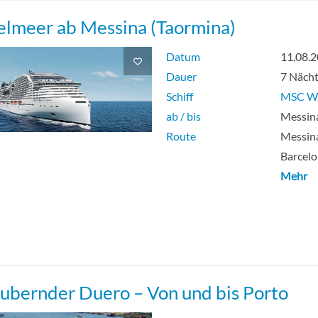
elmeer ab Messina (Taormina)
Datum
11.08.
Dauer
7 Näch
Schiff
MSC Wo
ab / bis
Messina
Route
Messina
Barcelo
Mehr
ubernder Duero – Von und bis Porto