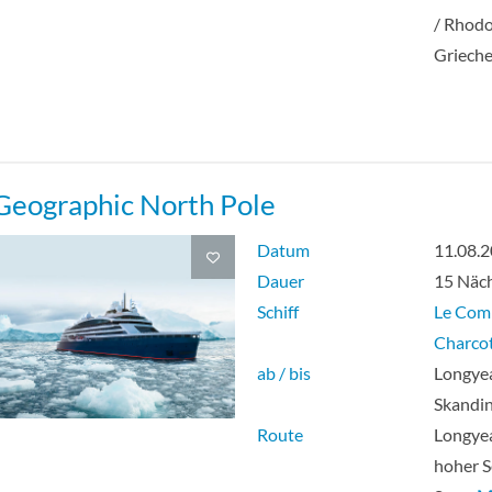
/ Rhodo
Griech
Geographic North Pole
Datum
11.08.
Dauer
15 Näc
Schiff
Le Co
Charco
ab / bis
Longye
Skandi
Route
Longyea
hoher S