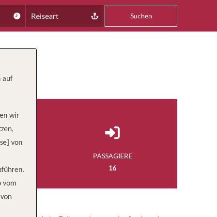
Reiseart
Suchen
 auf
en wir
tzen,
se] von
NGE
PASSAGIERE
 FUSS
16
uführen.
wo vom
 von