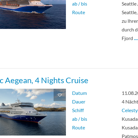
ab / bis
Seattle
Route
Seattle
zu Ihrem
durch d
Fjord
…
ic Aegean, 4 Nights Cruise
Datum
11.08.
Dauer
4 Näch
Schiff
Celesty
ab / bis
Kusadas
Route
Kusadas
Patmos