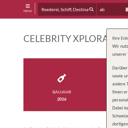
ab
MENU
CELEBRITY XPLORATIO
Ihre Ent
Wir nutz
unserer 
Darüber 
sowie un
andere 
BAUJAHR
BESA
Ihnen e
2016
1
personal
Dabei ka
Schweiz
dortige