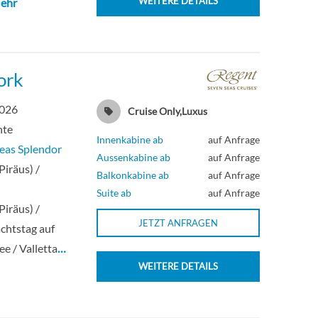
WEITERE DETAILS
ehr
ork
2026
Cruise Only,Luxus
hte
Innenkabine ab
auf Anfrage
eas Splendor
Aussenkabine ab
auf Anfrage
Piräus) /
Balkonkabine ab
auf Anfrage
Suite ab
auf Anfrage
Piräus) /
JETZT ANFRAGEN
chtstag auf
ee / Valletta
…
WEITERE DETAILS