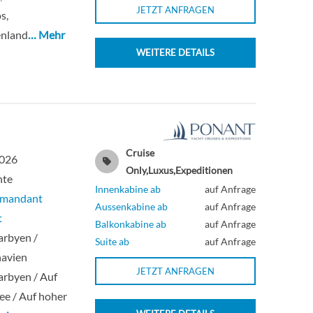
JETZT ANFRAGEN
s,
enland
… Mehr
WEITERE DETAILS
Cruise
2026
Only,Luxus,Expeditionen
hte
Innenkabine ab
auf Anfrage
mmandant
Aussenkabine ab
auf Anfrage
t
Balkonkabine ab
auf Anfrage
arbyen /
Suite ab
auf Anfrage
navien
JETZT ANFRAGEN
rbyen / Auf
ee / Auf hoher