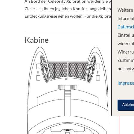
An Bord der Celebrity Xploration werden Sie wie auf keine
Ziel es ist, Ihnen jeglichen Komfort angedeihen zu lassen. 
Weitere 
Entdeckungsreise gehen wollen. Für die Xploration gibt es
Informat
Datensc
Einstell
Kabine
widerruf
Widerruf
Kabi
Zustimm
nur notw
Elite
Impres
Junio
Ableh