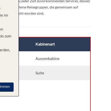
enuss eines zu jeder Zeit zuvorkommenden Services, dessen
Freunden oder kleine Reisegruppen, die gemeinsam auf
e
y-Schiff besucht worden sind.
ie im
en
 bis zum
ck
Kabinenart
erden,
eck 3
Aussenkabine
eck 2
Suite
timmen