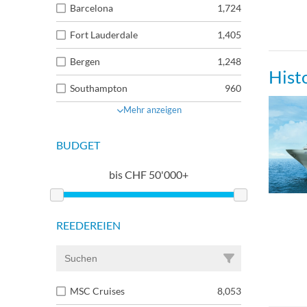
Barcelona
1,724
Fort Lauderdale
1,405
Bergen
1,248
Hist
Southampton
960
Mehr anzeigen
BUDGET
bis
CHF
50'000+
REEDEREIEN
MSC Cruises
8,053