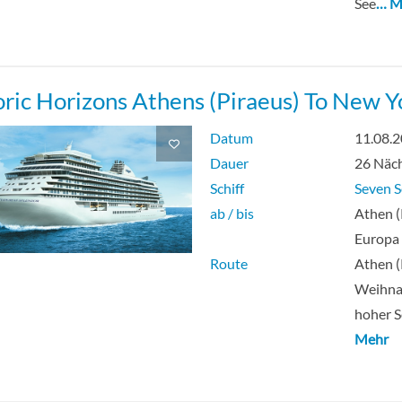
See
… M
oric Horizons Athens (Piraeus) To New Y
Datum
11.08.
Dauer
26 Näc
Schiff
Seven S
ab / bis
Athen (
Europa
Route
Athen (
Weihna
hoher S
Mehr