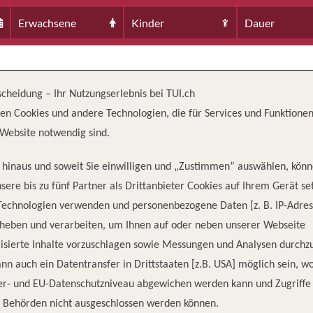
Erwachsene
Kinder
Dauer
N
scheidung – Ihr Nutzungserlebnis bei TUI.ch
en Cookies und andere Technologien, die für Services und Funktionen
Website notwendig sind.
hinaus und soweit Sie einwilligen und „Zustimmen“ auswählen, könn
sere bis zu fünf Partner als Drittanbieter Cookies auf Ihrem Gerät se
Technologien verwenden und personenbezogene Daten [z. B. IP-Adres
TZUNG
TONNAGE
LÄ
rheben und verarbeiten, um Ihnen auf oder neben unserer Webseite
0
319
98
isierte Inhalte vorzuschlagen sowie Messungen und Analysen durchz
nn auch ein Datentransfer in Drittstaaten [z.B. USA] möglich sein, 
er- und EU-Datenschutzniveau abgewichen werden kann und Zugriffe
n Behörden nicht ausgeschlossen werden können.