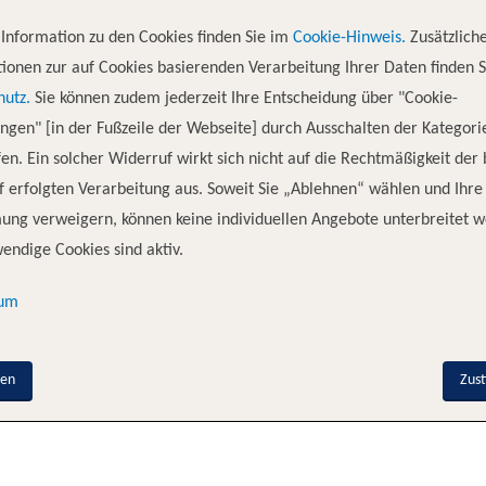
r anderen Reise die Galapagos-Inseln erleben. 16 Gäste kommen in den G
Das kleine Schiff ist bestens geeignet für Familientreffen, Ausflüge mit 
Information zu den Cookies finden Sie im
Cookie-Hinweis.
Zusätzlich
 auch neue Routen mit Anlaufhäfen, die bislang noch von keinem Celebrit
ionen zur auf Cookies basierenden Verarbeitung Ihrer Daten finden S
hutz.
Sie können zudem jederzeit Ihre Entscheidung über "Cookie-
ungen" [in der Fußzeile der Webseite] durch Ausschalten der Kategori
en. Ein solcher Widerruf wirkt sich nicht auf die Rechtmäßigkeit der
 erfolgten Verarbeitung aus. Soweit Sie „Ablehnen“ wählen und Ihre
nenkategorie
De
ung verweigern, können keine individuellen Angebote unterbreitet w
endige Cookies sind aktiv.
-Kabine mit Meerblick-[XE]
D
sum
r Suite-[XJ]
D
nen
Zus