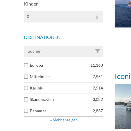
Kinder
0
DESTINATIONEN
Europa
11,163
Icon
Mittelmeer
7,951
Karibik
7,514
Skandinavien
3,082
Bahamas
2,837
Mehr anzeigen