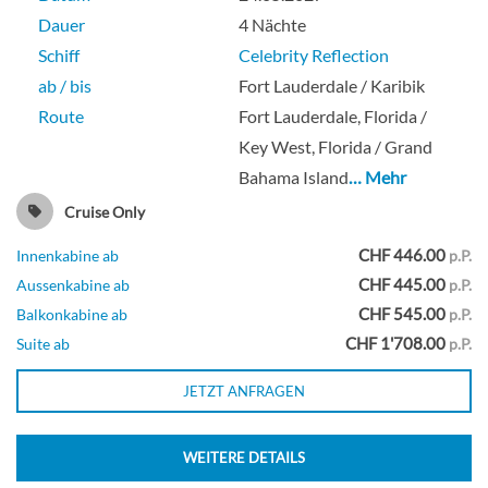
Dauer
4 Nächte
Schiff
Celebrity Reflection
Balkonkabine
ab / bis
Fort Lauderdale / Karibik
Route
Fort Lauderdale, Florida /
Key West, Florida / Grand
Veranda (teilweise eingeschränkte
Bahama Island
… Mehr
Sicht)-[V3]
Cruise Only
CHF 446.00
Innenkabine ab
p.P.
Deck 6
CHF 445.00
Aussenkabine ab
p.P.
CHF 545.00
Balkonkabine ab
p.P.
Balkonkabine
CHF 1'708.00
Suite ab
p.P.
JETZT ANFRAGEN
Veranda-[V4]
WEITERE DETAILS