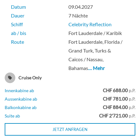
Royal Suite-[RS]
Datum
09.04.2027
Dauer
7 Nächte
Schiff
Celebrity Reflection
Penthouse Deck
ab / bis
Fort Lauderdale / Karibik
Route
Fort Lauderdale, Florida /
Suite
Grand Turk, Turks &
Caicos / Nassau,
Bahamas
… Mehr
Sky Suite-[S1]
Cruise Only
CHF 688.00
Innenkabine ab
p.P.
Deck 12
CHF 781.00
Aussenkabine ab
p.P.
CHF 884.00
Balkonkabine ab
p.P.
Suite
CHF 2'721.00
Suite ab
p.P.
JETZT ANFRAGEN
Sunset Concierge Class-[SC]