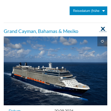
Prime Inside-[I1]
Grand Cayman, Bahamas & Mexiko
Panorama Deck
Innenkabine
Innenkabine-[I2]
Vista Deck
Innenkabine
Datum
20.09.2026