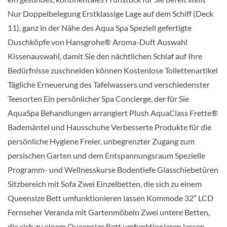
Nur Doppelbelegung Erstklassige Lage auf dem Schiff (Deck
Balkonkabine
11), ganz in der Nähe des Aqua Spa Speziell gefertigte
Duschköpfe von Hansgrohe® Aroma-Duft Auswahl
Kissenauswahl, damit Sie den nächtlichen Schlaf auf Ihre
Bedürfnisse zuschneiden können Kostenlose Toilettenartikel
Concierge Klasse-[C2]
Tägliche Erneuerung des Tafelwassers und verschiedenster
Teesorten Ein persönlicher Spa Concierge, der für Sie
Panorama Deck
AquaSpa Behandlungen arrangiert Plush AquaClass Frette®
Bademäntel und Hausschuhe Verbesserte Produkte für die
Balkonkabine
persönliche Hygiene Freier, unbegrenzter Zugang zum
persischen Garten und dem Entspannungsraum Spezielle
Programm- und Wellnesskurse Bodentiefe Glasschiebetüren
Concierge Class-[C4]
Sitzbereich mit Sofa Zwei Einzelbetten, die sich zu einem
Queensize Bett umfunktionieren lassen Kommode 32″ LCD
Fernseher Veranda mit Gartenmöbeln Zwei untere Betten,
die sich zu einem Queensize Bett umfunktionieren lassen