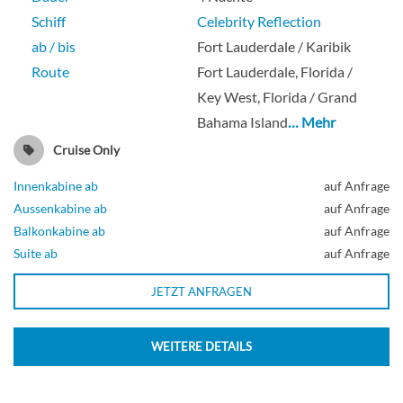
Schiff
Celebrity Reflection
ab / bis
Fort Lauderdale / Karibik
Barrierefreie Veranda Kabine-[X]
Route
Fort Lauderdale, Florida /
Key West, Florida / Grand
Bahama Island
… Mehr
Balkonkabine
Cruise Only
Innenkabine ab
auf Anfrage
Aussenkabine ab
auf Anfrage
Barrierefreie Aqua Class Kabine-[XA]
Balkonkabine ab
auf Anfrage
Suite ab
auf Anfrage
JETZT ANFRAGEN
Balkonkabine
WEITERE DETAILS
Barrierefreie Concierge Kabine-[XC]