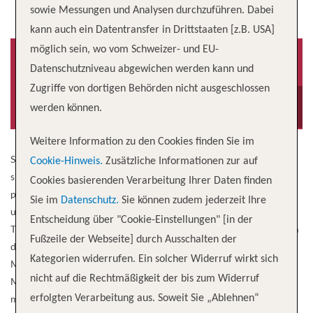
sowie Messungen und Analysen durchzuführen. Dabei
kann auch ein Datentransfer in Drittstaaten [z.B. USA]
möglich sein, wo vom Schweizer- und EU-
Datenschutzniveau abgewichen werden kann und
Zugriffe von dortigen Behörden nicht ausgeschlossen
Baujahr
Besatzung
2012
1,000
werden können.
Weitere Information zu den Cookies finden Sie im
Stechen Sie mit der Celebrity Reflection® in See. Entspannen Sie
Cookie-Hinweis.
Zusätzliche Informationen zur auf
sich in stilvollen Unterkünften und genießen Sie all die
Cookies basierenden Verarbeitung Ihrer Daten finden
preisgekrönten Erlebnisse an Bord, die unsere Kreuzfahrten so
Sie im
Datenschutz.
Sie können zudem jederzeit Ihre
unglaublich machen. Unser exklusives Refugium für die Gäste von
Entscheidung über "Cookie-Einstellungen" [in der
The Retreat® umfasst das ein eigenes Restaurant und eine rund um
Fußzeile der Webseite] durch Ausschalten der
die Uhr geöffnete Lounge. Genießen Sie die kulinarischen
Kategorien widerrufen. Ein solcher Widerruf wirkt sich
Möglichkeiten, wie etwa die ganz besonderen Restaurants mit
nicht auf die Rechtmäßigkeit der bis zum Widerruf
Menüs, die von Michelin-Sterneköchen kreiert wurden, und die
meistprämierte Weinauswahl auf See. Spielen Sie Ihre Lieblings-
erfolgten Verarbeitung aus. Soweit Sie „Ablehnen“