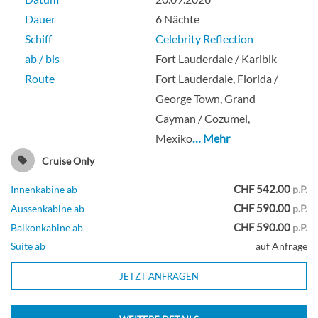
Dauer
6 Nächte
Schiff
Celebrity Reflection
Prime Ocean View-[O1]
ab / bis
Fort Lauderdale / Karibik
Route
Fort Lauderdale, Florida /
Vista Deck
George Town, Grand
Cayman / Cozumel,
Aussenkabine
Mexiko
… Mehr
Cruise Only
CHF 542.00
Innenkabine ab
p.P.
Meerblick Kabine-[O2]
CHF 590.00
Aussenkabine ab
p.P.
CHF 590.00
Balkonkabine ab
p.P.
Plaza Deck
Suite ab
auf Anfrage
Aussenkabine
JETZT ANFRAGEN