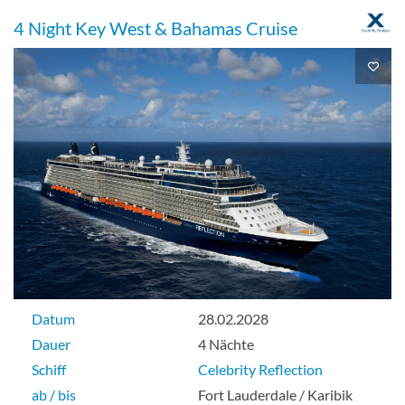
4 Night Key West & Bahamas Cruise
Datum
28.02.2028
Dauer
4 Nächte
Schiff
Celebrity Reflection
ab / bis
Fort Lauderdale / Karibik