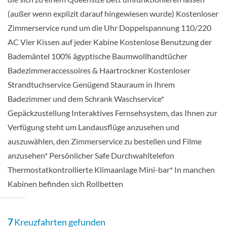
Balkonkabine
(außer wenn explizit darauf hingewiesen wurde) Kostenloser
Zimmerservice rund um die Uhr Doppelspannung 110/220
AC Vier Kissen auf jeder Kabine Kostenlose Benutzung der
Celebrity Suite-[CS]
Bademäntel 100% ägyptische Baumwollhandtücher
Badezimmeraccessoires & Haartrockner Kostenloser
Penthouse Deck
Strandtuchservice Genügend Stauraum in Ihrem
Badezimmer und dem Schrank Waschservice*
Suite
Gepäckzustellung Interaktives Fernsehsystem, das Ihnen zur
Verfügung steht um Landausflüge anzusehen und
auszuwählen, den Zimmerservice zu bestellen und Filme
anzusehen* Persönlicher Safe Durchwahltelefon
Deluxe Veranda-[DV]
Thermostatkontrollierte Klimaanlage Mini-bar* In manchen
Kabinen befinden sich Rollbetten
Vista Deck
Balkonkabine
7
Kreuzfahrten gefunden