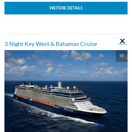
WEITERE DETAILS
Panorama Deck
Balkonkabine
3 Night Key West & Bahamas Cruise
Signature Suite-[SG]
Lido Deck
Suite
Sunset Sky Suite-[SS]