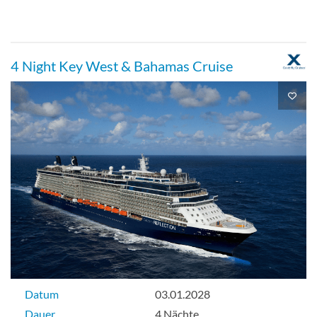
Balkonkabine
4 Night Key West & Bahamas Cruise
Veranda-[V5]
Balkonkabine
Barrierefreie Suite-[W]
Suite
Datum
03.01.2028
Dauer
4 Nächte