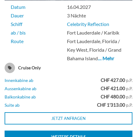
Datum
16.04.2027
Vista Deck
Dauer
3 Nächte
Schiff
Celebrity Reflection
Suite
ab / bis
Fort Lauderdale / Karibik
Route
Fort Lauderdale, Florida /
Key West, Florida / Grand
Bahama Island
… Mehr
Deluxe Außenkabine mit Veranda-[SV]
Cruise Only
Vista Deck
CHF 427.00
Innenkabine ab
p.P.
CHF 421.00
Aussenkabine ab
p.P.
Balkonkabine
CHF 480.00
Balkonkabine ab
p.P.
CHF 1'313.00
Suite ab
p.P.
JETZT ANFRAGEN
Ultra Deluxe Veranda-[UV]
WEITERE DETAILS