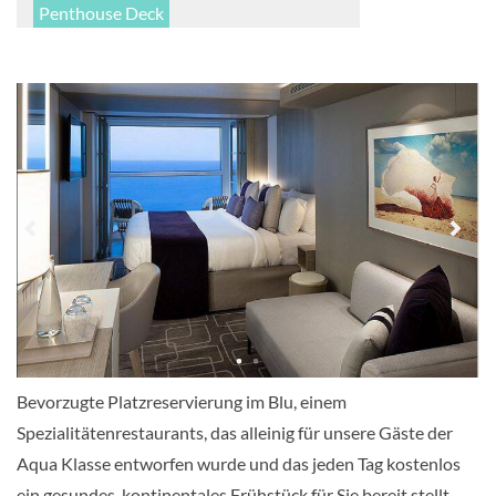
Penthouse Deck
Balkonkabine
Aqua Sky Suite-[AS]
Deck 12
Suite
Bevorzugte Platzreservierung im Blu, einem
Concierge Klasse-[C1]
Spezialitätenrestaurants, das alleinig für unsere Gäste der
Aqua Klasse entworfen wurde und das jeden Tag kostenlos
Panorama Deck
ein gesundes, kontinentales Frühstück für Sie bereit stellt