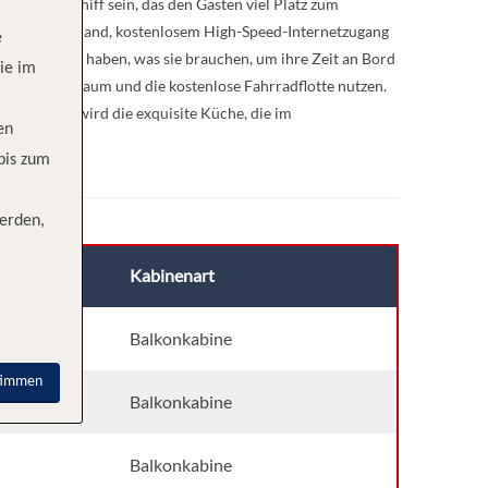
dendes Schiff sein, das den Gästen viel Platz zum
inment-On-Demand, kostenlosem High-Speed-Internetzugang
e
e Gäste alles haben, was sie brauchen, um ihre Zeit an Bord
ie im
den Fitnessraum und die kostenlose Fahrradflotte nutzen.
 natürlich wird die exquisite Küche, die im
en
 bis zum
erden,
Kabinenart
Balkonkabine
timmen
Balkonkabine
Balkonkabine