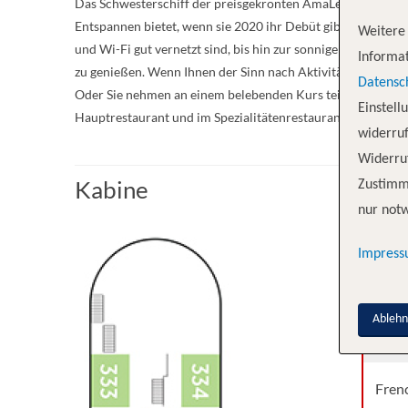
Das Schwesterschiff der preisgekrönten AmaLea und AmaKris
Entspannen bietet, wenn sie 2020 ihr Debüt gibt. Von ko
Weitere 
und Wi-Fi gut vernetzt sind, bis hin zur sonnigen Main Loun
Informat
zu genießen. Wenn Ihnen der Sinn nach Aktivität steht, kö
Datensc
Oder Sie nehmen an einem belebenden Kurs teil, der von ein
Einstell
Hauptrestaurant und im Spezialitätenrestaurant The Chef’s 
widerruf
Widerruf
Kabine
Zustimm
nur notw
Kabi
Impres
Fren
Ableh
Fren
Fren