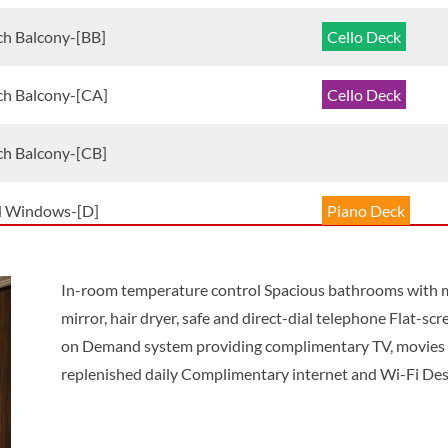
ch Balcony-[BB]
Cello Deck
ch Balcony-[CA]
Cello Deck
ch Balcony-[CB]
d Windows-[D]
Piano Deck
d Windows-[E]
Piano Deck
In-room temperature control Spacious bathrooms with mu
mirror, hair dryer, safe and direct-dial telephone Flat-s
-[SS]
Violin Deck
on Demand system providing complimentary TV, movies 
replenished daily Complimentary internet and Wi-Fi Des