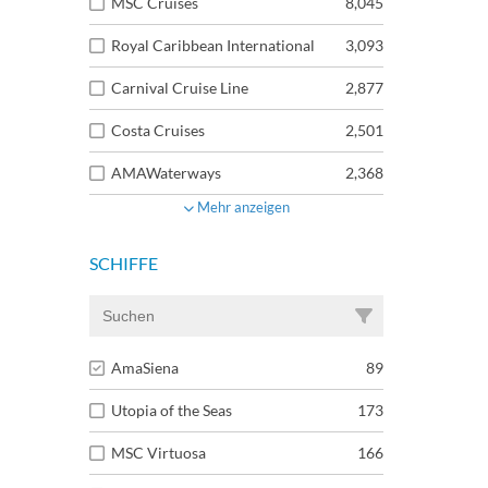
MSC Cruises
8,045
Royal Caribbean International
3,093
Carnival Cruise Line
2,877
Costa Cruises
2,501
AMAWaterways
2,368
Mehr anzeigen
SCHIFFE
AmaSiena
89
Utopia of the Seas
173
MSC Virtuosa
166