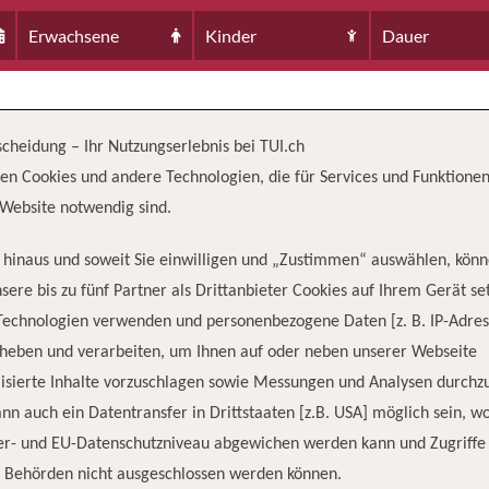
Erwachsene
Kinder
Dauer
scheidung – Ihr Nutzungserlebnis bei TUI.ch
en Cookies und andere Technologien, die für Services und Funktionen
Website notwendig sind.
hinaus und soweit Sie einwilligen und „Zustimmen“ auswählen, könn
sere bis zu fünf Partner als Drittanbieter Cookies auf Ihrem Gerät se
Technologien verwenden und personenbezogene Daten [z. B. IP-Adres
TZUNG
TONNAGE
LÄ
rheben und verarbeiten, um Ihnen auf oder neben unserer Webseite
1
3,600
443
isierte Inhalte vorzuschlagen sowie Messungen und Analysen durchz
nn auch ein Datentransfer in Drittstaaten [z.B. USA] möglich sein, 
er- und EU-Datenschutzniveau abgewichen werden kann und Zugriffe
n Behörden nicht ausgeschlossen werden können.