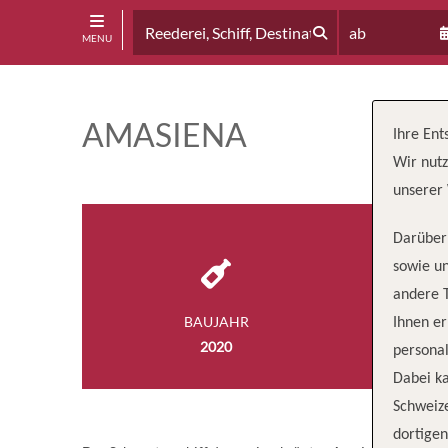
ab
MENU
AMASIENA
Ihre Ent
Wir nutz
unserer 
Darüber 
sowie un
andere 
BAUJAHR
BESA
Ihnen e
2020
5
personal
Dabei ka
Schweiz
dortige