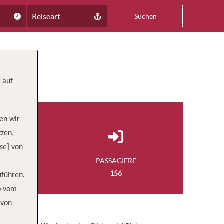
Reiseart
Suchen
 auf
en wir
tzen,
se] von
NGE
PASSAGIERE
 FUSS
156
uführen.
wo vom
 von