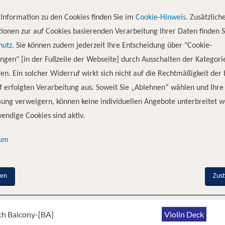
tina, die elegante AmaSiena mit 156 Passagieren, wird ein warmes, einla
mfortablen Kabinen mit zwei Balkonen, in denen die Gäste dank Enterta
Information zu den Cookies finden Sie im
Cookie-Hinweis.
Zusätzlich
ge, in der den ganzen Tag über köstliche Tapas serviert werden, werden di
ionen zur auf Cookies basierenden Verarbeitung Ihrer Daten finden S
nnen Sie auf dem Sonnendeck spazieren gehen, den Pool mit Swim-up-Bar, 
hutz.
Sie können zudem jederzeit Ihre Entscheidung über "Cookie-
em professionell ausgebildeten Wellness-Host an Bord geleitet wird. Und
ungen" [in der Fußzeile der Webseite] durch Ausschalten der Kategori
Table serviert wird, jeden Ihrer Wünsche an Bord der AmaSiena erfüllen.
en. Ein solcher Widerruf wirkt sich nicht auf die Rechtmäßigkeit der
 erfolgten Verarbeitung aus. Soweit Sie „Ablehnen“ wählen und Ihre
ung verweigern, können keine individuellen Angebote unterbreitet w
endige Cookies sind aktiv.
nenkategorie
Deck
sum
ch Balcony-[AA]
Violin Deck
nen
Zus
ch Balcony-[AB]
Cello Deck
ch Balcony-[BA]
Violin Deck