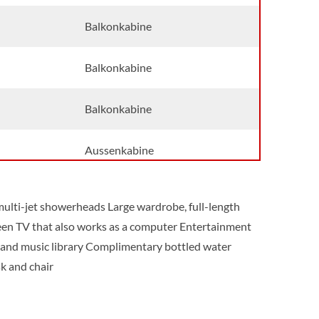
Balkonkabine
Balkonkabine
Balkonkabine
Aussenkabine
Aussenkabine
lti-jet showerheads Large wardrobe, full-length
creen TV that also works as a computer Entertainment
Suite
and music library Complimentary bottled water
k and chair