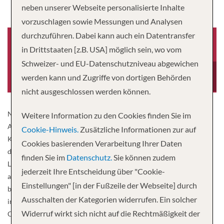
neben unserer Webseite personalisierte Inhalte
vorzuschlagen sowie Messungen und Analysen
durchzuführen. Dabei kann auch ein Datentransfer
in Drittstaaten [z.B. USA] möglich sein, wo vom
Schweizer- und EU-Datenschutzniveau abgewichen
Baujahr
Besatzung
2009
45
werden kann und Zugriffe von dortigen Behörden
nicht ausgeschlossen werden können.
Nach ihrem Stapellauf verdiente sich die AmaLyra schnell eine
Weitere Information zu den Cookies finden Sie im
Auszeichnung als „Bestes neues Flusskreuzfahrtschiff“ in Sachen
Cookie-Hinweis.
Zusätzliche Informationen zur auf
Komfort und Stil. Vielleicht liegt es an dem wogenden Teppich in
Cookies basierenden Verarbeitung Ihrer Daten
der Main Lounge, der an den Fluss erinnert, oder an den eleganten
finden Sie im
Datenschutz.
Sie können zudem
Liebessitzen in verschiedenen Blautönen. Vielleicht liegt es aber
jederzeit Ihre Entscheidung über "Cookie-
auch an der Kulisse, die die französischen Balkone des Schiffes
Einstellungen" [in der Fußzeile der Webseite] durch
bieten, oder an der exquisiten Küche, die im Hauptrestaurant und
Ausschalten der Kategorien widerrufen. Ein solcher
in einer köstlichen, mehrgängigen Produktion im Rahmen des The
Widerruf wirkt sich nicht auf die Rechtmäßigkeit der
Chef’s Table-Erlebnisses serviert wird. Was auch immer der Grund