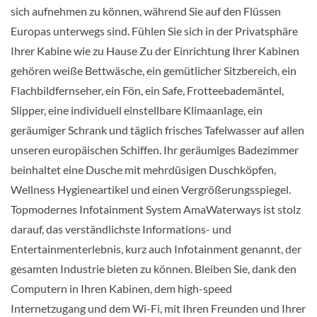
sich aufnehmen zu können, während Sie auf den Flüssen
Europas unterwegs sind. Fühlen Sie sich in der Privatsphäre
Außenkabine-[D]
Ihrer Kabine wie zu Hause Zu der Einrichtung Ihrer Kabinen
gehören weiße Bettwäsche, ein gemütlicher Sitzbereich, ein
Piano Deck
Flachbildfernseher, ein Fön, ein Safe, Frotteebademäntel,
Slipper, eine individuell einstellbare Klimaanlage, ein
geräumiger Schrank und täglich frisches Tafelwasser auf allen
Aussenkabine
unseren europäischen Schiffen. Ihr geräumiges Badezimmer
beinhaltet eine Dusche mit mehrdüsigen Duschköpfen,
Wellness Hygieneartikel und einen Vergrößerungsspiegel.
Außenkabine-[E]
Topmodernes Infotainment System AmaWaterways ist stolz
darauf, das verständlichste Informations- und
Piano Deck
Entertainmenterlebnis, kurz auch Infotainment genannt, der
gesamten Industrie bieten zu können. Bleiben Sie, dank den
Aussenkabine
Computern in Ihren Kabinen, dem high-speed
Internetzugang und dem Wi-Fi, mit Ihren Freunden und Ihrer