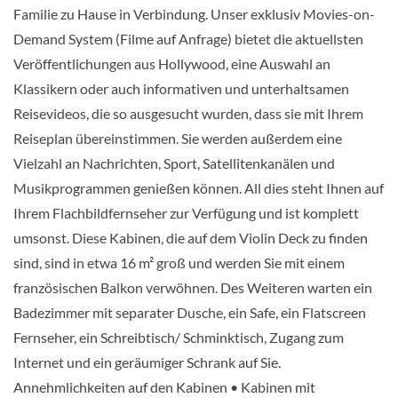
Familie zu Hause in Verbindung. Unser exklusiv Movies-on-
Demand System (Filme auf Anfrage) bietet die aktuellsten
Suite-[S]
Veröffentlichungen aus Hollywood, eine Auswahl an
Klassikern oder auch informativen und unterhaltsamen
Violin Deck
Reisevideos, die so ausgesucht wurden, dass sie mit Ihrem
Reiseplan übereinstimmen. Sie werden außerdem eine
Suite
Vielzahl an Nachrichten, Sport, Satellitenkanälen und
Musikprogrammen genießen können. All dies steht Ihnen auf
Ihrem Flachbildfernseher zur Verfügung und ist komplett
Single-[Single]
umsonst. Diese Kabinen, die auf dem Violin Deck zu finden
sind, sind in etwa 16 m² groß und werden Sie mit einem
französischen Balkon verwöhnen. Des Weiteren warten ein
Balkonkabine
Badezimmer mit separater Dusche, ein Safe, ein Flatscreen
Fernseher, ein Schreibtisch/ Schminktisch, Zugang zum
Internet und ein geräumiger Schrank auf Sie.
Annehmlichkeiten auf den Kabinen • Kabinen mit