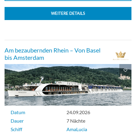
WEITERE DETAILS
Am bezaubernden Rhein – Von Basel
bis Amsterdam
Datum
24.09.2026
Dauer
7 Nächte
Schiff
AmaLucia