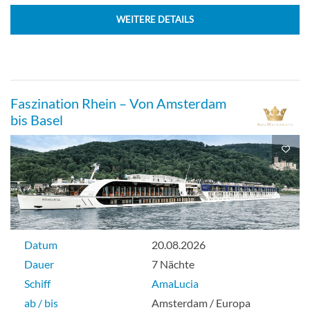
WEITERE DETAILS
Aussenkabine
Suite-[SS]
Faszination Rhein – Von Amsterdam
bis Basel
Violin Deck
Suite
Datum
20.08.2026
Dauer
7 Nächte
Schiff
AmaLucia
ab / bis
Amsterdam / Europa