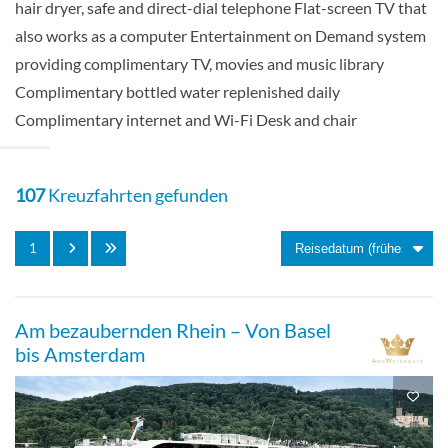
hair dryer, safe and direct-dial telephone Flat-screen TV that
Cello Deck
also works as a computer Entertainment on Demand system
providing complimentary TV, movies and music library
Balkonkabine
Complimentary bottled water replenished daily
Complimentary internet and Wi-Fi Desk and chair
French Balcony-[CA]
107
Kreuzfahrten gefunden
Cello Deck
1
Balkonkabine
Am bezaubernden Rhein – Von Basel
bis Amsterdam
French Balcony-[CB]
Violin Deck