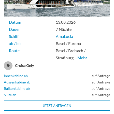
Balkonkabine
Datum
13.08.2026
Dauer
7 Nächte
Schiff
AmaLucia
Fixed Window-[D]
ab / bis
Basel / Europa
Route
Basel / Breisach /
Piano Deck
Straßburg
… Mehr
Cruise Only
Aussenkabine
Innenkabine ab
auf Anfrage
Aussenkabine ab
auf Anfrage
Balkonkabine ab
auf Anfrage
Fixed Window-[E]
Suite ab
auf Anfrage
JETZT ANFRAGEN
Piano Deck