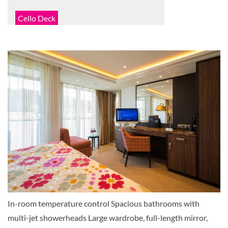
Cello Deck
Balkonkabine
French Balcony & Outside Balcony-[BA]
Violin Deck
Balkonkabine
In-room temperature control Spacious bathrooms with
French Balcony & Outside Balcony-[BB]
multi-jet showerheads Large wardrobe, full-length mirror,