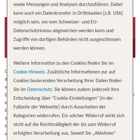
sowie Messungen und Analysen durchzuführen. Dabei
kann auch ein Datentransfer in Drittstaaten [z.B. USA]
möglich sein, wo vom Schweizer- und EU-
Datenschutzniveau abgewichen werden kann und
Zugriffe von dortigen Behörden nicht ausgeschlossen
Baujahr
Besatzung
2021
51
werden können.
Weitere Information zu den Cookies finden Sie im
Das Schwesterschiff der preisgekrönten AmaLea und AmaKristina,
Cookie-Hinweis.
Zusätzliche Informationen zur auf
die elegante AmaLucia mit 156 Passagieren, wird ein warmes,
Cookies basierenden Verarbeitung Ihrer Daten finden
einladendes Schiff sein, das seinen Gästen viel Platz zum
Sie im
Datenschutz.
Sie können zudem jederzeit Ihre
Entspannen bietet, wenn es im Jahr 2021 seine Premiere feiert. Von
Entscheidung über "Cookie-Einstellungen" [in der
komfortablen Kabinen mit zwei Balkonen, in denen die Gäste dank
Fußzeile der Webseite] durch Ausschalten der
Entertainment-On-Demand, kostenlosem High-Speed-
Kategorien widerrufen. Ein solcher Widerruf wirkt sich
Internetzugang und Wi-Fi gut vernetzt sind, bis hin zur sonnigen
nicht auf die Rechtmäßigkeit der bis zum Widerruf
Main Lounge, in der den ganzen Tag über köstliche Tapas serviert
werden, werden die Gäste alles haben, was sie brauchen, um ihre
erfolgten Verarbeitung aus. Soweit Sie „Ablehnen“