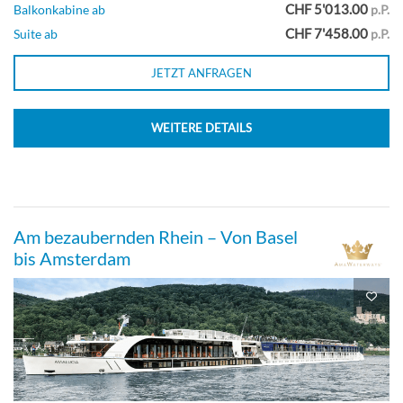
CHF 5'013.00
Balkonkabine ab
p.P.
CHF 7'458.00
Suite ab
p.P.
JETZT ANFRAGEN
WEITERE DETAILS
Am bezaubernden Rhein – Von Basel
bis Amsterdam