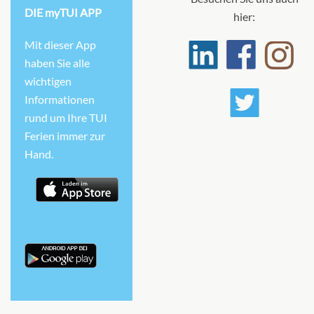
DIE myTUI APP
hier:
Mit dieser App
haben Sie alle
wichtigen
Informationen
rund um Ihre TUI
Ferien immer zur
Hand.