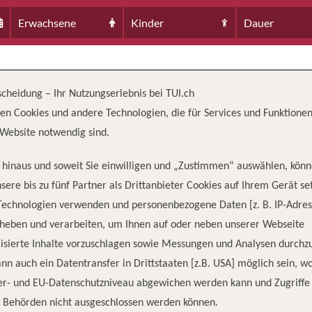
Erwachsene
Kinder
Dauer
scheidung – Ihr Nutzungserlebnis bei TUI.ch
en Cookies und andere Technologien, die für Services und Funktionen
Website notwendig sind.
hinaus und soweit Sie einwilligen und „Zustimmen“ auswählen, könn
sere bis zu fünf Partner als Drittanbieter Cookies auf Ihrem Gerät se
Technologien verwenden und personenbezogene Daten [z. B. IP-Adres
TZUNG
TONNAGE
LÄ
rheben und verarbeiten, um Ihnen auf oder neben unserer Webseite
1
3,600
443
isierte Inhalte vorzuschlagen sowie Messungen und Analysen durchz
nn auch ein Datentransfer in Drittstaaten [z.B. USA] möglich sein, 
er- und EU-Datenschutzniveau abgewichen werden kann und Zugriffe
n Behörden nicht ausgeschlossen werden können.