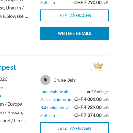
CHF 7'290.00
Suite ab
p.P.
t, Ungarn /
ava, Slowakei
…
JETZT ANFRAGEN
WEITERE DETAILS
apest
2026
Cruise Only
te
Innenkabine ab
auf Anfrage
a
CHF 4'001.00
Aussenkabine ab
p.P.
en / Europa
CHF 4'929.00
Balkonkabine ab
p.P.
en / Passau,
CHF 7'374.00
Suite ab
p.P.
land / Linz
…
JETZT ANFRAGEN