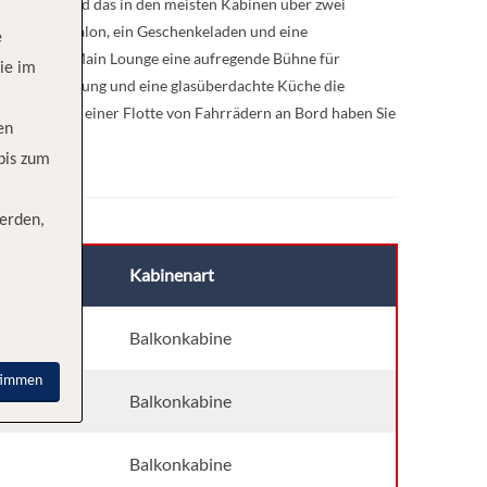
n erinnert und das in den meisten Kabinen über zwei
und Friseursalon, ein Geschenkeladen und eine
e
ie lebhafte Main Lounge eine aufregende Bühne für
ie im
erne Beleuchtung und eine glasüberdachte Küche die
ssraum und einer Flotte von Fahrrädern an Bord haben Sie
en
 bis zum
erden,
Kabinenart
Balkonkabine
timmen
Balkonkabine
Balkonkabine