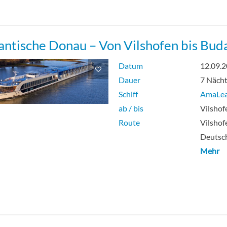
ntische Donau – Von Vilshofen bis Bud
Datum
12.09.
Dauer
7 Näch
Schiff
AmaLe
ab / bis
Vilshof
Route
Vilshof
Deutsch
Mehr