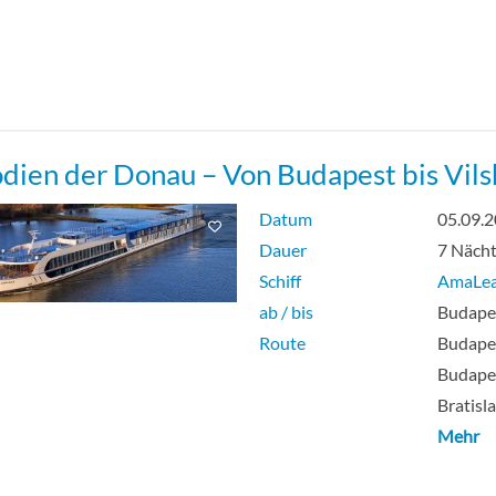
dien der Donau – Von Budapest bis Vil
Datum
05.09.
Dauer
7 Näch
Schiff
AmaLe
ab / bis
Budape
Route
Budapes
Budapes
Bratisl
Mehr