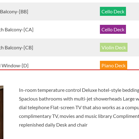
 Balcony-[BB]
Cello Deck
ch Balcony-[CA]
Cello Deck
ch Balcony-[CB]
Violin Deck
d Window-[D]
Piano Deck
d Window-[E]
Piano Deck
In-room temperature control Deluxe hotel-style bedding
Spacious bathrooms with multi-jet showerheads Large ward
-[SS]
Violin Deck
dial telephone Flat-screen TV that also works as a com
complimentary TV, movies and music library Compliment
replenished daily Desk and chair