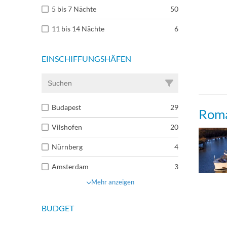
5 bis 7 Nächte
50
11 bis 14 Nächte
6
EINSCHIFFUNGSHÄFEN
Budapest
29
Roma
Vilshofen
20
Nürnberg
4
Amsterdam
3
Mehr anzeigen
BUDGET