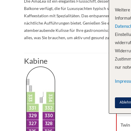
Die AmaLea ist ein elegantes Flussschiff, dessen Design m
Balkone verfügt, die für Luxusyachten typisch sind. Auf de
Weitere 
Kaffeestation mit Spezialitäten. Das entspannende Sonnen
Informat
nächtliche Aufführungen bietet. Genießen Sie ein unvergl
Datensc
atemberaubende Kulisse für Ihre gastronomische Unterhal
Einstell
alles, was Sie brauchen, um aktiv und gesund zu bleiben, w
widerruf
Widerruf
Kabine
Zustimm
nur notw
Kabi
Impres
Twin
Ableh
Twin
Twin