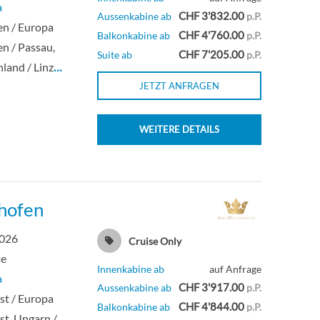
a
CHF 3'832.00
Aussenkabine ab
p.P.
en / Europa
CHF 4'760.00
Balkonkabine ab
p.P.
en / Passau,
CHF 7'205.00
Suite ab
p.P.
land / Linz
…
JETZT ANFRAGEN
WEITERE DETAILS
shofen
2026
Cruise Only
te
Innenkabine ab
auf Anfrage
a
CHF 3'917.00
Aussenkabine ab
p.P.
st / Europa
CHF 4'844.00
Balkonkabine ab
p.P.
t, Ungarn /