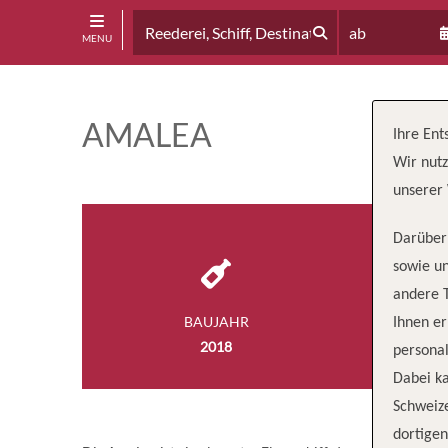
ab
MENU
AMALEA
Ihre Ent
Wir nutz
unserer 
Darüber 
sowie un
andere 
BAUJAHR
BESA
Ihnen e
2018
5
personal
Dabei ka
Schweiz
dortige