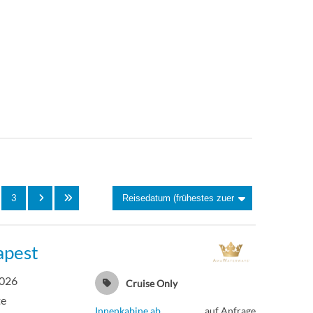
3
apest
2026
Cruise Only
te
Innenkabine ab
auf Anfrage