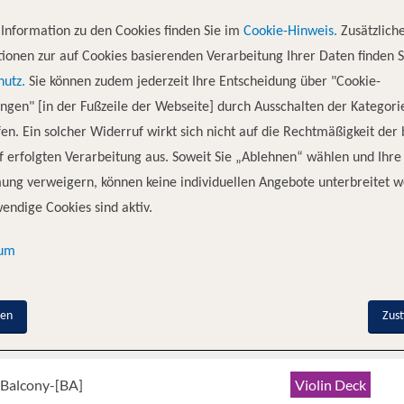
it leuchtenden Farben an die Herbsternte in den europäischen Weinberge
n Decks finden sich zahlreiche Annehmlichkeiten, darunter ein Massage- 
Information zu den Cookies finden Sie im
Cookie-Hinweis.
Zusätzlich
deck verfügt über einen beheizten Pool und eine Swim-up-Bar, während d
ionen zur auf Cookies basierenden Verarbeitung Ihrer Daten finden S
eichliches Abendessen im The Chef’s Table, wo rustikale Holzböden, mod
hutz.
Sie können zudem jederzeit Ihre Entscheidung über "Cookie-
tung bilden. Und mit einem Wanderweg auf dem Sonnendeck, einem Fitne
ungen" [in der Fußzeile der Webseite] durch Ausschalten der Kategori
ährend Sie die großen Flüsse Europas befahren.
en. Ein solcher Widerruf wirkt sich nicht auf die Rechtmäßigkeit der
 erfolgten Verarbeitung aus. Soweit Sie „Ablehnen“ wählen und Ihre
ung verweigern, können keine individuellen Angebote unterbreitet w
endige Cookies sind aktiv.
nenkategorie
Deck
sum
 Balcony-[AA]
Violin Deck
nen
Zus
 Balcony-[AB]
Cello Deck
 Balcony-[BA]
Violin Deck