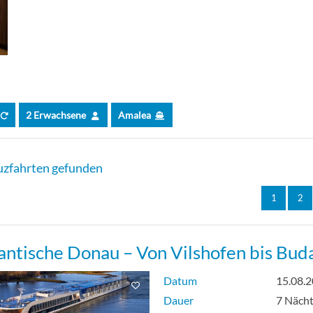
2 Erwachsene
Amalea
zfahrten gefunden
1
2
ntische Donau – Von Vilshofen bis Bud
Datum
15.08.
Dauer
7 Näch