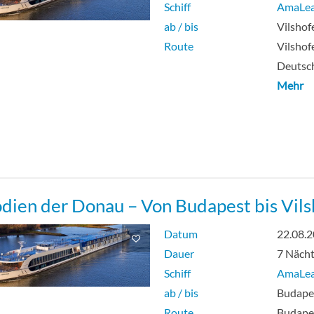
Schiff
AmaLe
ab / bis
Vilshof
Route
Vilshof
Deutsch
Mehr
dien der Donau – Von Budapest bis Vil
Datum
22.08.
Dauer
7 Näch
Schiff
AmaLe
ab / bis
Budape
Route
Budapes