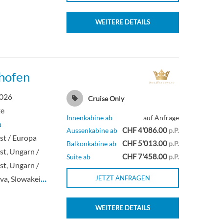
WEITERE DETAILS
shofen
2026
Cruise Only
te
Innenkabine ab
auf Anfrage
a
CHF 4'086.00
Aussenkabine ab
p.P.
st / Europa
CHF 5'013.00
Balkonkabine ab
p.P.
t, Ungarn /
CHF 7'458.00
Suite ab
p.P.
t, Ungarn /
ava, Slowakei
…
JETZT ANFRAGEN
WEITERE DETAILS