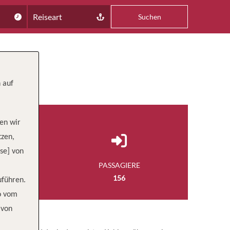
Reiseart
Suchen
 auf
en wir
tzen,
se] von
NGE
PASSAGIERE
 FUSS
156
uführen.
wo vom
 von