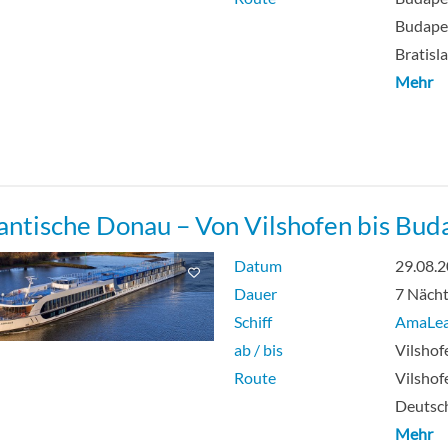
Budapes
Bratisl
Mehr
ntische Donau – Von Vilshofen bis Bud
Datum
29.08.
Dauer
7 Näch
Schiff
AmaLe
ab / bis
Vilshof
Route
Vilshof
Deutsch
Mehr