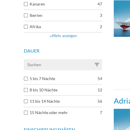
Kanaren
47
Iberien
3
Afrika
2
Mehr anzeigen
DAUER
5 bis 7 Nächte
54
8 bis 10 Nächte
12
Adri
11 bis 14 Nächte
56
15 Nächte oder mehr
7
EINSCHIFFUNGSHÄFEN