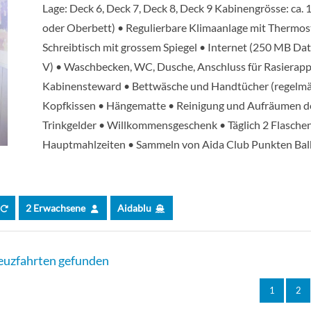
Lage: Deck 6, Deck 7, Deck 8, Deck 9 Kabinengrösse: ca. 1
oder Oberbett) • Regulierbare Klimaanlage mit Thermosta
ntee Inside cabin-[IV]
Schreibtisch mit grossem Spiegel • Internet (250 MB Dat
V) • Waschbecken, WC, Dusche, Anschluss für Rasierapp
antee Junior-Suite-[JV]
Kabinensteward • Bettwäsche und Handtücher (regelmäs
Kopfkissen • Hängematte • Reinigung und Aufräumen der
antee Veranda Cabin Comfort-[KV]
Trinkgelder • Willkommensgeschenk • Täglich 2 Flaschen
Hauptmahlzeiten • Sammeln von Aida Club Punkten Bal
enkabine MA-[MA]
enkabine MB-[MB]
2 Erwachsene
Aidablu
antee Sea view cabin-[MV]
euzfahrten gefunden
xe Suite mit privatem Sonnendeck-[SA]
1
2