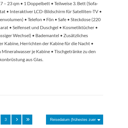
7 – 23 qm • 1 Doppelbett • Teilweise 3. Bett (Sofa-
t • Interaktiver LCD-Bildschirm für Satelliten-TV •
Innenkabine
envolumen) • Telefon • Fön • Safe • Steckdose (220
arat • Seifenset und Duschgel • Kosmetiktücher •
Suite
siger Wechsel) • Bademantel • Zusätzliches
 Kabine, Herrichten der Kabine für die Nacht •
Balkonkabine
 Mineralwasser je Kabine • Tischgetränke zu den
konbrüstung aus Glas.
Deck 4
Aussenkabine
Deck 4
Aussenkabine
Aussenkabine
Deck 6
Suite
3