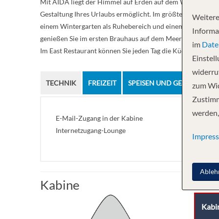
Mit AIDA liegt der Himmel auf Erden auf dem Wasser! An B
Gestaltung Ihres Urlaubs ermöglicht. Im größten Spa-Bereic
Weitere
einem Wintergarten als Ruhebereich und einem orientalisc
Informa
genießen Sie im ersten Brauhaus auf dem Meer ein frisch 
im
Date
Im East Restaurant können Sie jeden Tag die Küche eines an
Einstel
widerruf
TECHNIK
FREIZEIT
SPEISEN UND GETRÄNKE
zum Wid
Zustimm
werden,
E-Mail-Zugang in der Kabine
Internetzugang-Lounge
Impres
Ableh
Kabine
Kabi