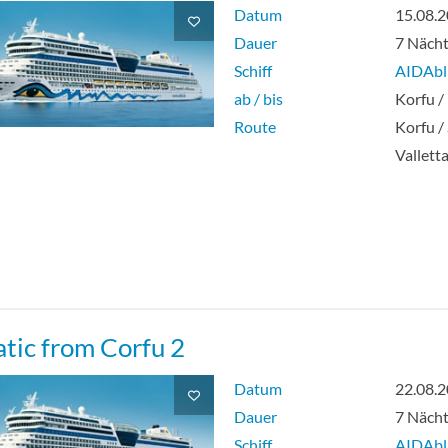
Datum
15.08.
Dauer
7 Näch
Schiff
AIDAbl
ab / bis
Korfu /
Route
Korfu /
Vallett
atic from Corfu 2
Datum
22.08.
Dauer
7 Näch
Schiff
AIDAbl