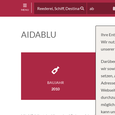
ab
MENU
AIDABLU
Ihre En
Wir nut
unserer
Darüber
wir sowi
setzen,
BAUJAHR
Adresse
BESA
2010
60
Webseit
durchzu
möglich
kann un