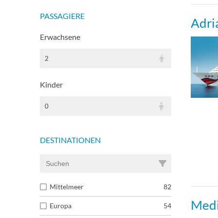
Prem
PASSAGIERE
Adri
Suit
Erwachsene
2
Junio
Kinder
Pano
0
Guar
DESTINATIONEN
Pano
Guar
Mittelmeer
82
Medi
Europa
54