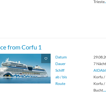
Trieste
ce from Corfu 1
Datum
29.08.
Dauer
7 Näch
Schiff
AIDAbl
ab / bis
Korfu /
Route
Korfu /
Bucht
…