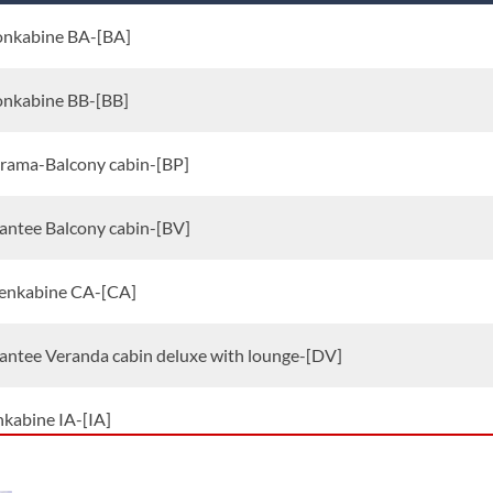
onkabine BA-[BA]
onkabine BB-[BB]
rama-Balcony cabin-[BP]
antee Balcony cabin-[BV]
enkabine CA-[CA]
antee Veranda cabin deluxe with lounge-[DV]
nkabine IA-[IA]
kabine IB-[IB]