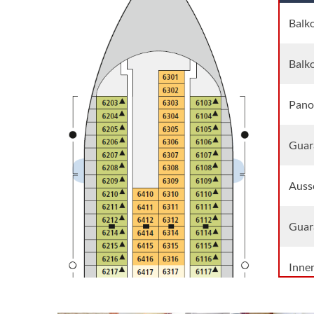
Balk
Balk
Pano
Guar
Auss
Guar
Inne
Innen