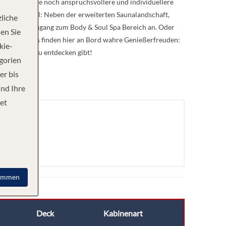
as Ihnen eine noch anspruchsvollere und individuellere
panischem Stil: Neben der erweiterten Saunalandschaft,
liche
t direktem Zugang zum Body & Soul Spa Bereich an. Oder
en Sie
ollen Gaumens finden hier an Bord wahre Genießerfreuden:
kie-
 Spannendes zu entdecken gibt!
egorien
er bis
und Ihre
et
immen
Deck
Kabinenart