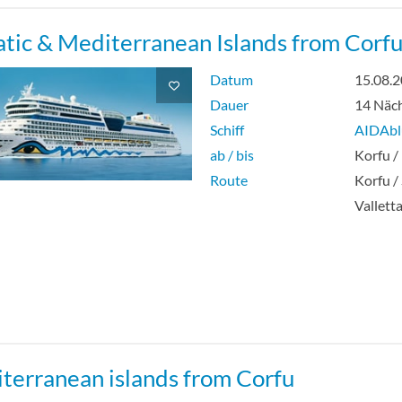
ium Suite mit privatem Sonnendeck-[SB]
atic & Mediterranean Islands from Corf
e mit privatem Sonnendeck-[SC]
Datum
15.08.
Dauer
14 Näc
r Suite mit Balkon-[SD]
Schiff
AIDAbl
ab / bis
Korfu /
rama Suite-[SP]
Route
Korfu /
Vallett
antee Suite-[SV]
rama Deluxe Suite mit privatem Sonnendeck-[SX]
antee Veranda cabin-[VV]
terranean islands from Corfu