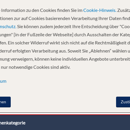
ord von AIDAblu bietet sich Ihnen ein völlig neues PREMIUM-Konzept, d
h der Weltmeere finden Sie auf 2.602 m² vielerlei Neuheiten, alles im ja
 Information zu den Cookies finden Sie im
Cookie-Hinweis.
Zusätz
hen Pflegebad, bieten wir erstmals auch spezielle Panorama-Kabinen mi
tionen zur auf Cookies basierenden Verarbeitung Ihrer Daten find
gezapftes und selbstgebrautes AIDA Bier. Und auch Freunde des genussv
nschutz.
Sie können zudem jederzeit Ihre Entscheidung über "Coo
deren asiatischen Landes kennen lernen. Schauen Sie selbst, was es alles
lungen" [in der Fußzeile der Webseite] durch Ausschalten der Kat
en. Ein solcher Widerruf wirkt sich nicht auf die Rechtmäßigkeit d
FITNESS
UNTERHALTUNG
ERHOLUNG
WEITERES
erruf erfolgten Verarbeitung aus. Soweit Sie „Ablehnen“ wählen 
ung verweigern, können keine individuellen Angebote unterbreit
 nur notwendige Cookies sind aktiv.
sum
nen
Zust
nenkategorie