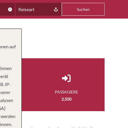
Reiseart
Suchen
onen auf
können
Gerät
B. IP-
nserer
NGE
PASSAGIERE
 FUSS
2,500
nalysen
SA]
n werden
önnen.