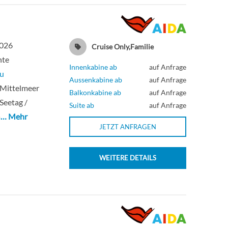
Deck 7
Suite
u
Deck 8
Suite
2026
Cruise Only,Familie
hte
Deck 7
Suite
Innenkabine ab
auf Anfrage
u
Aussenkabine ab
auf Anfrage
 Mittelmeer
Deck 12
Suite
Balkonkabine ab
auf Anfrage
 Seetag /
Suite ab
auf Anfrage
a
… Mehr
Suite
JETZT ANFRAGEN
Deck 12
Suite
WEITERE DETAILS
Balkonkabine