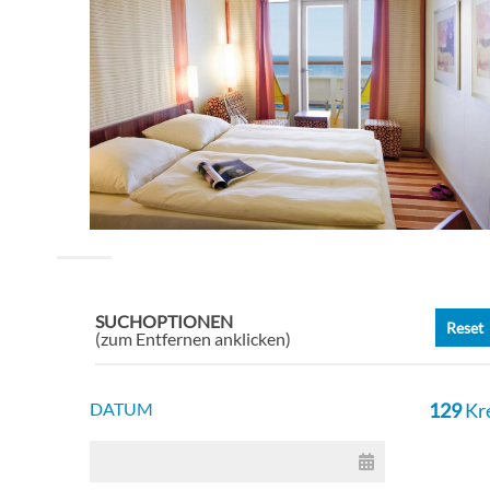
Guara
Guar
Guar
Auss
Auss
SUCHOPTIONEN
Reset
(zum Entfernen anklicken)
Guar
DATUM
129
Kr
Delu