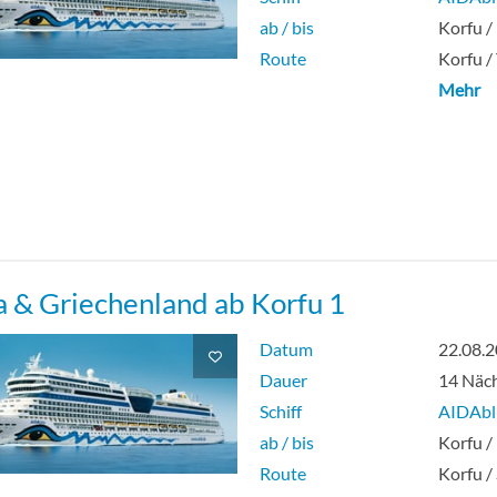
ab / bis
Korfu /
Route
Korfu / 
Mehr
a & Griechenland ab Korfu 1
Datum
22.08.
Dauer
14 Näc
Schiff
AIDAbl
ab / bis
Korfu /
Route
Korfu /