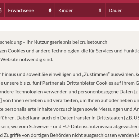
Erwachsene
Kinder
Dauer
tscheidung – Ihr Nutzungserlebnis bei cruisetour.ch
zen Cookies und andere Technologien, die für Services und Funkti
 Website notwendig sind.
 hinaus und soweit Sie einwilligen und „Zustimmen“ auswählen, 
e unsere bis zu fünf Partner als Drittanbieter Cookies auf Ihrem 
 andere Technologien verwenden und personenbezogene Daten [z. 
] von Ihnen erheben und verarbeiten, um Ihnen auf oder neben u
TZUNG
TONNAGE
LÄ
7
71,304
830
e personalisierte Inhalte vorzuschlagen sowie Messungen und A
führen. Dabei kann auch ein Datentransfer in Drittstaaten [z.B. U
 sein, wo vom Schweizer- und EU-Datenschutzniveau abgewiche
d Zugriffe von dortigen Behörden nicht ausgeschlossen werden k