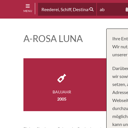
ab
MENU
A-ROSA LUNA
Ihre En
Wir nut
unserer
Darüber
wir sowi
setzen,
BAUJAHR
Adresse
PASSA
2005
17
Webseit
durchzu
möglich
kann un