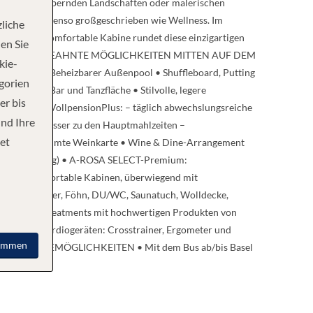
hiff an bezaubernden Landschaften oder malerischen
werden hier ebenso großgeschrieben wie Wellness. Im
liche
nt. Ihre komfortable Kabine rundet diese einzigartigen
en Sie
eren zu lassen. UNGEAHNTE MÖGLICHKEITEN MITTEN AUF DEM
kie-
schirme • Beheizbarer Außenpool • Shuffleboard, Putting
egorien
nge mit Bar und Tanzfläche • Stilvolle, legere
er bis
BOT • VollpensionPlus: – täglich abwechslungsreiche
und Ihre
e – Mineralwasser zu den Hauptmahlzeiten –
et
Region abgestimmte Weinkarte • Wine & Dine-Arrangement
(wetterabhängig) • A-ROSA SELECT-Premium:
tene, komfortable Kabinen, überwiegend mit
V, Fliegengitter, Föhn, DU/WC, Saunatuch, Wolldecke,
und Bodytreatments mit hochwertigen Produkten von
dernen Cardiogeräten: Crosstrainer, Ergometer und
immen
ND ABREISEMÖGLICHKEITEN • Mit dem Bus ab/bis Basel