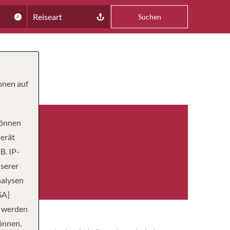
Reiseart
Suchen
onen auf
können
Gerät
B. IP-
nserer
nalysen
SA]
n werden
önnen.