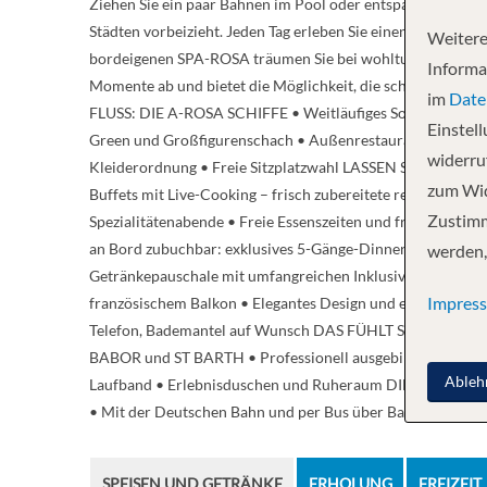
Ziehen Sie ein paar Bahnen im Pool oder entspannen Sie d
Städten vorbeizieht. Jeden Tag erleben Sie einen anderen e
Weitere
bordeigenen SPA-ROSA träumen Sie bei wohltuenden Massage
Informa
Momente ab und bietet die Möglichkeit, die schönsten 
im
Date
FLUSS: DIE A-ROSA SCHIFFE • Weitläufiges Sonnendeck mi
Einstel
Green und Großfigurenschach • Außenrestaurant mit Sonnen
widerruf
Kleiderordnung • Freie Sitzplatzwahl LASSEN SIE ES 
zum Wid
Buffets mit Live-Cooking – frisch zubereitete regionale un
Zustimm
Spezialitätenabende • Freie Essenszeiten und freie Tisc
an Bord zubuchbar: exklusives 5-Gänge-Dinner, harmonisc
werden,
Getränkepauschale mit umfangreichen Inklusivleistunge
Impres
französischem Balkon • Elegantes Design und edle Material
Telefon, Bademantel auf Wunsch DAS FÜHLT SICH AN WIE
BABOR und ST BARTH • Professionell ausgebildetes SPA- 
Ableh
Laufband • Erlebnisduschen und Ruheraum DIE ENTSPA
• Mit der Deutschen Bahn und per Bus über Basel • Mit d
SPEISEN UND GETRÄNKE
ERHOLUNG
FREIZEIT