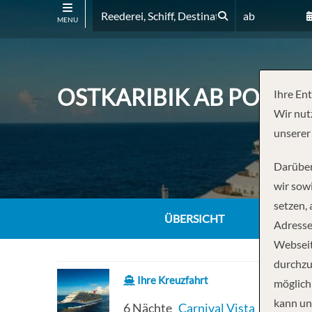
ab
MENU
OSTKARIBIK AB PORT C
Ihre En
Wir nut
unserer
Darüber
wir sowi
setzen,
ÜBERSICHT
Adresse
Webseit
durchzu
Ihre Kreuzfahrt
möglich
kann un
6 Nächte
Carnival Vista