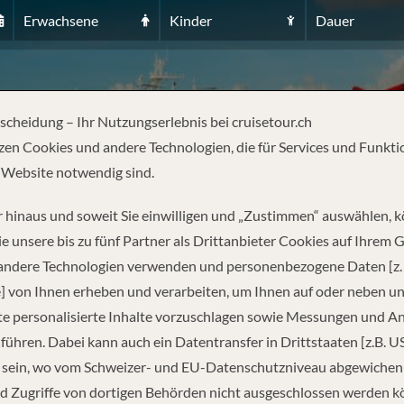
Erwachsene
Kinder
Dauer
ANAVERAL, FL
tscheidung – Ihr Nutzungserlebnis bei cruisetour.ch
zen Cookies und andere Technologien, die für Services und Funkti
 Website notwendig sind.
 hinaus und soweit Sie einwilligen und „Zustimmen“ auswählen, 
e unsere bis zu fünf Partner als Drittanbieter Cookies auf Ihrem 
 andere Technologien verwenden und personenbezogene Daten [z. 
REISEINFORMATIONEN
] von Ihnen erheben und verarbeiten, um Ihnen auf oder neben u
e personalisierte Inhalte vorzuschlagen sowie Messungen und A
führen. Dabei kann auch ein Datentransfer in Drittstaaten [z.B. U
Abfahrt
 sein, wo vom Schweizer- und EU-Datenschutzniveau abgewiche
d Zugriffe von dortigen Behörden nicht ausgeschlossen werden k
11.10.2026