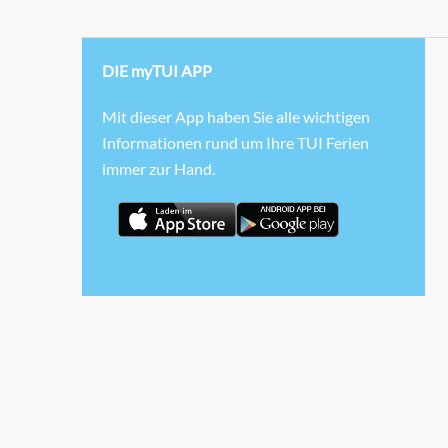
DIE myTUI APP
Mit dieser App haben Sie alle wichtigen
Informationen rund um Ihre TUI Ferien
immer zur Hand.