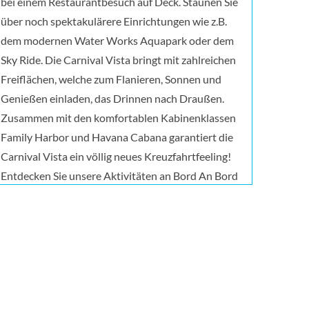
bei einem Restaurantbesuch auf Deck. Staunen Sie
über noch spektakulärere Einrichtungen wie z.B.
dem modernen Water Works Aquapark oder dem
Sky Ride. Die Carnival Vista bringt mit zahlreichen
Freiflächen, welche zum Flanieren, Sonnen und
Genießen einladen, das Drinnen nach Draußen.
Zusammen mit den komfortablen Kabinenklassen
Family Harbor und Havana Cabana garantiert die
Carnival Vista ein völlig neues Kreuzfahrtfeeling!
Entdecken Sie unsere Aktivitäten an Bord An Bord
unserer schwimmenden Resorts finden Sie
Aktivitäten für jeden Geschmack und jeden Alters.
Egal ob Sie im Fitness Center schwitzen, eine
Abkühlung in einem unserer Pools genießen oder
nach Herzenslust einkaufen möchten – auf unseren
Schiffen ist alles möglich. Alle Infos zu unserem