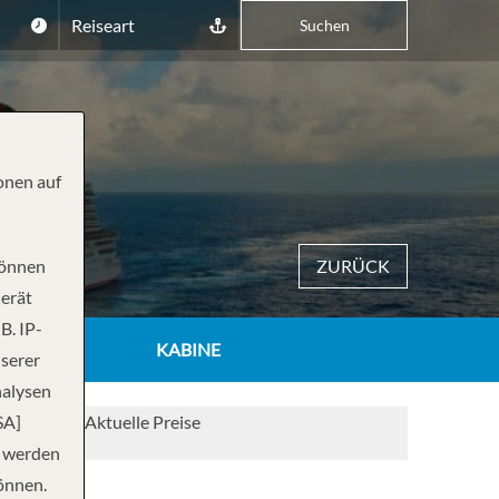
Reiseart
Suchen
onen auf
können
ZURÜCK
Gerät
B. IP-
KABINE
nserer
nalysen
SA]
Aktuelle Preise
n werden
önnen.