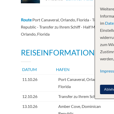
Weitere
Informa
Route
Port Canaveral, Orlando, Florida - Transfer zu
im
Date
Republic - Transfer zu Ihrem Schiff - Half Moon Cay -
Einstel
Orlando, Florida
widerruf
zum Wid
REISEINFORMATIONEN
Zustimm
werden,
DATUM
HAFEN
INF
Impres
11.10.26
Port Canaveral, Orlando,
Florida
Ableh
12.10.26
Transfer zu Ihrem Schiff
13.10.26
Amber Cove, Dominican
Republic