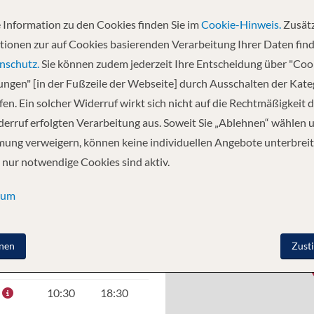
 Information zu den Cookies finden Sie im
Cookie-Hinweis.
Zusätz
tionen zur auf Cookies basierenden Verarbeitung Ihrer Daten find
 Ihrem Schiff - Amber Cove, Dominican
nschutz.
Sie können zudem jederzeit Ihre Entscheidung über "Coo
 Grand Bahama Island - Port Canaveral,
lungen" [in der Fußzeile der Webseite] durch Ausschalten der Kat
en. Ein solcher Widerruf wirkt sich nicht auf die Rechtmäßigkeit d
erruf erfolgten Verarbeitung aus. Soweit Sie „Ablehnen“ wählen 
ung verweigern, können keine individuellen Angebote unterbreit
 nur notwendige Cookies sind aktiv.
O
ANKUNFT
ABFAHRT
+
sum
−
–
15:30
nen
Zust
–
–
10:30
18:30