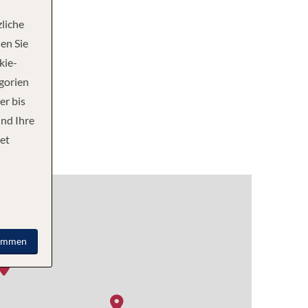
liche
en Sie
kie-
egorien
er bis
und Ihre
et
immen