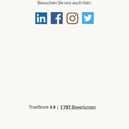
Besuchen Sie uns auch hier:
t Club
utive &
Suite
Deck De Chirico
ien Suite-
]