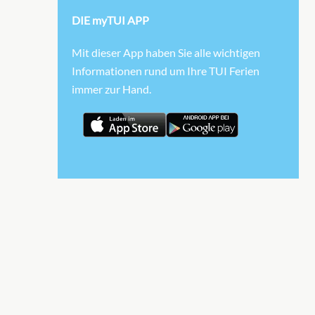
DIE myTUI APP
Yach
Exec
Mit dieser App haben Sie alle wichtigen
Famil
Informationen rund um Ihre TUI Ferien
[YC2
immer zur Hand.