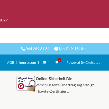
ium
Deck Giotto
onkabine
Balkonkabine
Deck Tintoretto
stica-[BL1]
.2027
ium
Deck Botticelli
onkabine
Balkonkabine
Deck Caravaggio
stica-[BL2]
044 289 81 81
Mo-Fr 9-18 Uhr
ium
Deck Pierro dla Francesca
AGB
Impressum
Powered By Cruisetour
onkabine
Balkonkabine
Deck De Chirico
stica-[BL3]
Online-Sicherheit
Die
verschlüsselte Übertragung erfolgt
Deck Pierro dla Francesca
on Aurea-
Thawte-Zertifiziert.
Balkonkabine
Deck De Chirico
Deck Caravaggio