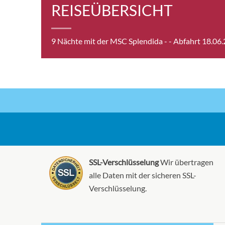
REISEÜBERSICHT
Prem
Balk
Fanta
9 Nächte mit der MSC Splendida -
- Abfahrt 18.06
Prem
Balk
Fanta
Prem
Balk
Fanta
SSL-Verschlüsselung
Wir übertragen
alle Daten mit der sicheren SSL-
Balk
Verschlüsselung.
[BA]