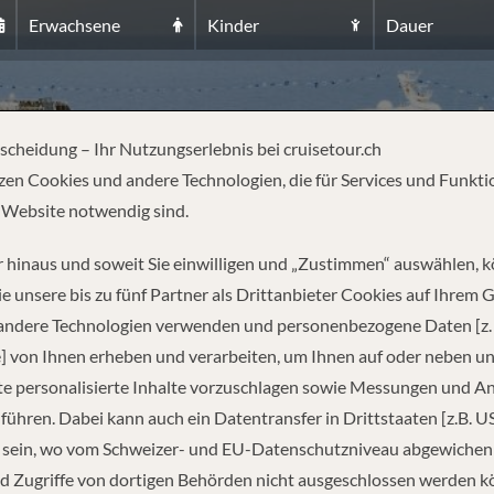
Erwachsene
Kinder
Dauer
S
tscheidung – Ihr Nutzungserlebnis bei cruisetour.ch
zen Cookies und andere Technologien, die für Services und Funkti
 Website notwendig sind.
 hinaus und soweit Sie einwilligen und „Zustimmen“ auswählen, 
e unsere bis zu fünf Partner als Drittanbieter Cookies auf Ihrem 
 andere Technologien verwenden und personenbezogene Daten [z. 
REISEINFORMATIONEN
] von Ihnen erheben und verarbeiten, um Ihnen auf oder neben u
e personalisierte Inhalte vorzuschlagen sowie Messungen und A
führen. Dabei kann auch ein Datentransfer in Drittstaaten [z.B. U
Abfahrt
 sein, wo vom Schweizer- und EU-Datenschutzniveau abgewiche
d Zugriffe von dortigen Behörden nicht ausgeschlossen werden k
18.06.2027