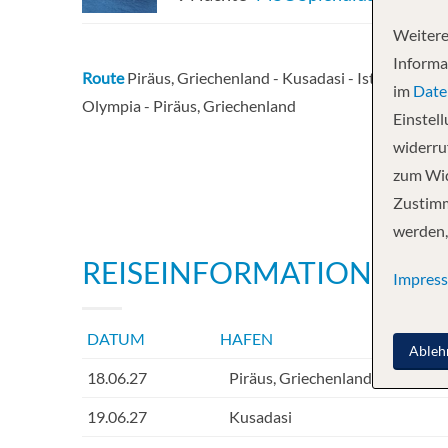
Weitere
Informa
Route
Piräus, Griechenland - Kusadasi - Istanbul, Türke
im
Date
Olympia - Piräus, Griechenland
Einstel
widerruf
zum Wid
Zustimm
werden,
REISEINFORMATIONEN
Impres
DATUM
HAFEN
INF
Ableh
18.06.27
Piräus, Griechenland
19.06.27
Kusadasi