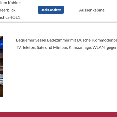
ium Kabine
Meerblick
Aussenkabine
Deck Canaletto
astica-[OL1]
ium Kabine
Meerblick
Aussenkabine
Bequemer Sessel Badezimmer mit Dusche, Kommodenbere
Deck Giotto
astica-[OL2]
TV, Telefon, Safe und Minibar, Klimaanlage, WLAN (gege
Deck Pierro dla Francesca
Deck Giotto
xe
Deck De Chirico
onkabine-
Balkonkabine
Deck Tintoretto
Deck Botticelli
Deck Caravaggio