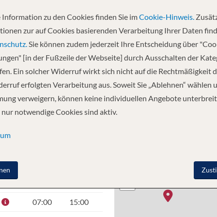
 Information zu den Cookies finden Sie im
Cookie-Hinweis.
Zusätz
tionen zur auf Cookies basierenden Verarbeitung Ihrer Daten find
i - Korfu - Bari - Triest - Katakolon,
nschutz.
Sie können zudem jederzeit Ihre Entscheidung über "Coo
lungen" [in der Fußzeile der Webseite] durch Ausschalten der Kat
en. Ein solcher Widerruf wirkt sich nicht auf die Rechtmäßigkeit d
erruf erfolgten Verarbeitung aus. Soweit Sie „Ablehnen“ wählen 
ung verweigern, können keine individuellen Angebote unterbreit
 nur notwendige Cookies sind aktiv.
sum
O
ANKUNFT
ABFAHRT
+
nen
Zust
−
–
18:00
07:00
15:00