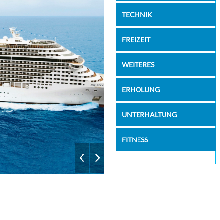
TECHNIK
FREIZEIT
WEITERES
ERHOLUNG
UNTERHALTUNG
FITNESS