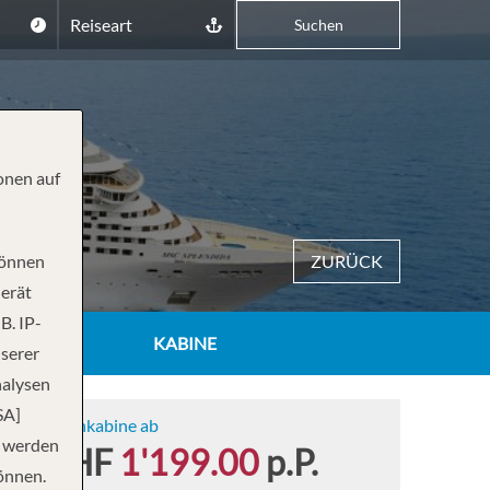
Reiseart
Suchen
onen auf
können
ZURÜCK
Gerät
B. IP-
KABINE
nserer
nalysen
SA]
Innenkabine ab
n werden
CHF
1'199.00
p.P.
önnen.