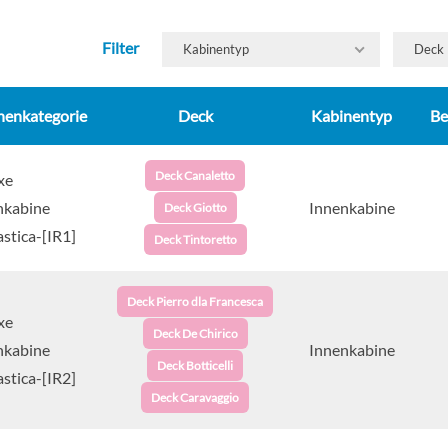
Filter
Kabinentyp
Deck
nenkategorie
Deck
Kabinentyp
Be
Deck Canaletto
xe
nkabine
Innenkabine
Deck Giotto
stica-[IR1]
Deck Tintoretto
Deck Pierro dla Francesca
xe
Deck De Chirico
nkabine
Innenkabine
Deck Botticelli
stica-[IR2]
Deck Caravaggio