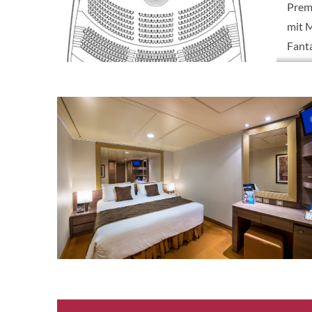
Prem
mit 
Fant
Prem
mit 
Fant
Delu
Balk
[BP]