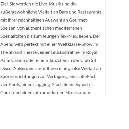
Ziel. Sie werden die Live-Musik und die
außergewöhnliche Vielfalt an Bars und Restaurants
mit ihrer reichhaltigen Auswahl an Gourmet-
Speisen, von authentischen mediterranen
Spezialitäten bis zum feurigen Tex-Mex, lieben. Der
Abend wird perfekt mit einer Weltklasse-Show im
The Strand Theater, einer Glückssträhne im Royal
Palm Casino oder einem Tänzchen in der Club 33
Disco. Außerdem steht Ihnen eine große Vielfalt an
Sporteinrichtungen zur Verfügung, einschließlich
vier Pools, einem Jogging-Pfad, einem Squash-
Court und einem ultramodernen Fitnessraum.
Nach dem Training können Sie im MSC Aurea Spa
bei einer Balinesischen Massage, einer Thalasso-
Therapie, hervorragenden
Schönheitsbehandlungen, im Türkischen Bad, in der