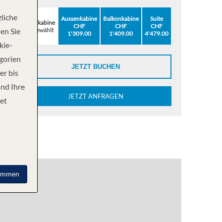
liche
Aussenkabine
Balkonkabine
Suite
Innenkabine
CHF
CHF
CHF
ausgewählt
en Sie
1'309.00
1'409.00
4'479.00
kie-
egorien
JETZT BUCHEN
er bis
und Ihre
JETZT ANFRAGEN
et
immen