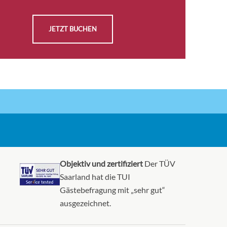
AUSWÄHLEN
CHF 1'459.00
KABINE
JETZT BUCHEN
ANFRAGEN
AUSWÄHLEN
CHF 1'469.00
KABINE
ANFRAGEN
AUSWÄHLEN
CHF 1'479.00
KABINE
ANFRAGEN
Objektiv und zertifiziert
Der TÜV
Saarland hat die TUI
AUSWÄHLEN
Gästebefragung mit „sehr gut“
CHF 1'649.00
KABINE
ausgezeichnet.
ANFRAGEN