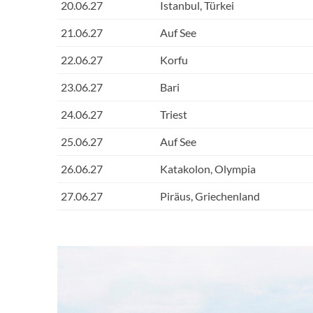
20.06.27
Istanbul, Türkei
21.06.27
Auf See
22.06.27
Korfu
23.06.27
Bari
24.06.27
Triest
25.06.27
Auf See
26.06.27
Katakolon, Olympia
27.06.27
Piräus, Griechenland
sea_pavilion_jereme_leung