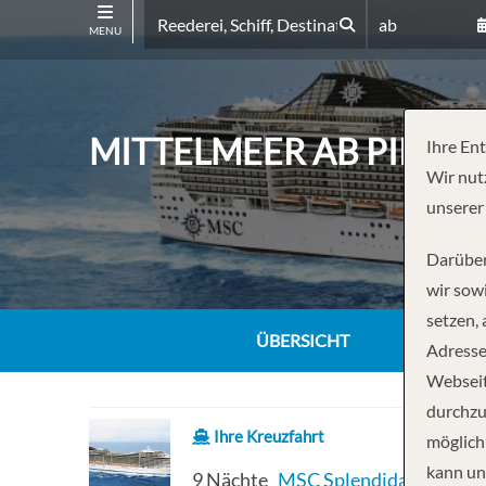
ab
MENU
MITTELMEER AB PIRÄU
Ihre En
Wir nut
unserer
Darüber
wir sowi
setzen,
ÜBERSICHT
Adresse
Webseit
durchzu
Ihre Kreuzfahrt
möglich
kann un
9 Nächte
MSC Splendida