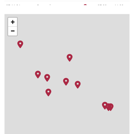
27.11.26
Cozumel
07:00
16:00
28.11.26
Progreso
10:00
18:00
+
29.11.26
Auf hoher See
–
–
−
30.11.26
Galveston
07:00
–