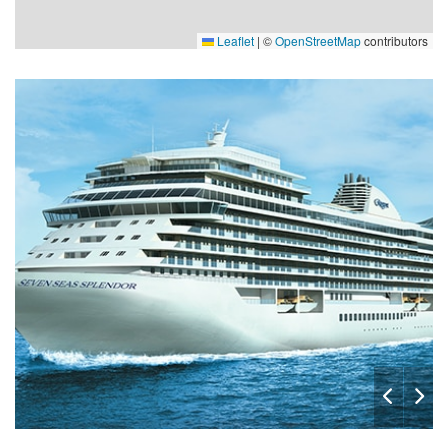
Leaflet
|
©
OpenStreetMap
contributors
Club