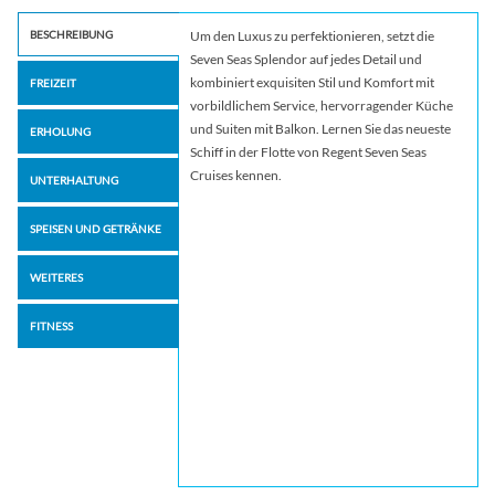
BESCHREIBUNG
Um den Luxus zu perfektionieren, setzt die
Seven Seas Splendor auf jedes Detail und
kombiniert exquisiten Stil und Komfort mit
FREIZEIT
vorbildlichem Service, hervorragender Küche
und Suiten mit Balkon. Lernen Sie das neueste
ERHOLUNG
Schiff in der Flotte von Regent Seven Seas
Cruises kennen.
UNTERHALTUNG
SPEISEN UND GETRÄNKE
WEITERES
FITNESS