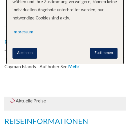
wählen und Ihre Zustimmung verweigern, können keine
Abfahrt
individuellen Angebote unterbreitet werden, nur
15.11.2026
notwendige Cookies sind aktiv.
Impressum
Route
Miami - Auf hoher See - Auf hoher See
- Willemstad - Oranjestad - Kralendijk - Auf
Ablehnen
Zustimmen
hoher See - Montego Bay - George Town,
Cayman Islands - Auf hoher See
Mehr
Aktuelle Preise
REISEINFORMATIONEN