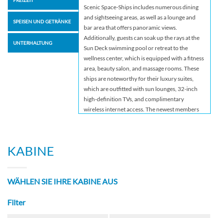
FREIZEIT
Scenic Space-Ships includes numerous dining
and sightseeing areas, as well as a lounge and
SPEISEN UND GETRÄNKE
bar area that offers panoramic views.
Additionally, guests can soak up the rays at the
UNTERHALTUNG
Sun Deck swimming pool or retreat to the
wellness center, which is equipped with a fitness
area, beauty salon, and massage rooms. These
ships are noteworthy for their luxury suites,
which are outfitted with sun lounges, 32-inch
high-definition TVs, and complimentary
wireless internet access. The newest members
of the Scenic Space-Ship dynasty; Scenic Jasper,
Opal and Amber afford ground-breaking levels
of comfort, safety and luxury for the 169 guests
KABINE
they’re capable of transporting on Europe’s
celebrated passageways. Representing the
pinnacle in luxury river cruising, Scenic Jasper,
WÄHLEN SIE IHRE KABINE AUS
Opal and Amber are among the most spacious
and technologically advanced vessels in Europe.
Filter
Spread over four lavish decks, including the Sun
Deck, Diamond Deck, Sapphire Deck and Jewel