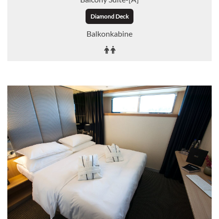
Diamond Deck
Balkonkabine
Auf Anfrage
KABINE
AUSWÄHLEN
ANFRAGEN
Deluxe Balcony Suite-[BD]
Diamond Deck
Balkonkabine
Auf Anfrage