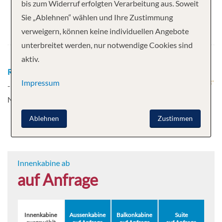
bis zum Widerruf erfolgten Verarbeitung aus. Soweit
Abfahrt
Sie „Ablehnen“ wählen und Ihre Zustimmung
verweigern, können keine individuellen Angebote
13.06.2027
unterbreitet werden, nur notwendige Cookies sind
aktiv.
Route
Budapest - Budapest - Vienna - Vienna - Krems
Impressum
- Durnstein - Brandstatt - Passau - Regensburg -
Nuremberg
Mehr
Ablehnen
Zustimmen
Innenkabine ab
auf Anfrage
Innenkabine
Aussenkabine
Balkonkabine
Suite