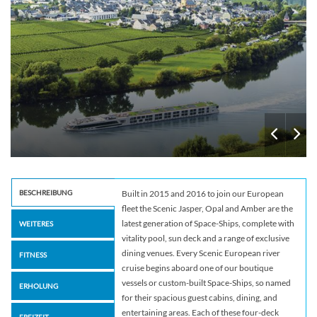
BESCHREIBUNG
Built in 2015 and 2016 to join our European
fleet the Scenic Jasper, Opal and Amber are the
latest generation of Space-Ships, complete with
WEITERES
vitality pool, sun deck and a range of exclusive
dining venues. Every Scenic European river
FITNESS
cruise begins aboard one of our boutique
vessels or custom-built Space-Ships, so named
ERHOLUNG
for their spacious guest cabins, dining, and
entertaining areas. Each of these four-deck