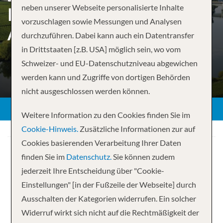
neben unserer Webseite personalisierte Inhalte
BUDAPEST TO
vorzuschlagen sowie Messungen und Analysen
AMSTERDAM
durchzuführen. Dabei kann auch ein Datentransfer
in Drittstaaten [z.B. USA] möglich sein, wo vom
Schweizer- und EU-Datenschutzniveau abgewichen
werden kann und Zugriffe von dortigen Behörden
ZURÜCK
nicht ausgeschlossen werden können.
Weitere Information zu den Cookies finden Sie im
Cookie-Hinweis.
Zusätzliche Informationen zur auf
Cookies basierenden Verarbeitung Ihrer Daten
finden Sie im
Datenschutz.
Sie können zudem
jederzeit Ihre Entscheidung über "Cookie-
Einstellungen" [in der Fußzeile der Webseite] durch
Ihre Kreuzfahrt
Ausschalten der Kategorien widerrufen. Ein solcher
Widerruf wirkt sich nicht auf die Rechtmäßigkeit der
14 Nächte
Scenic Jasper