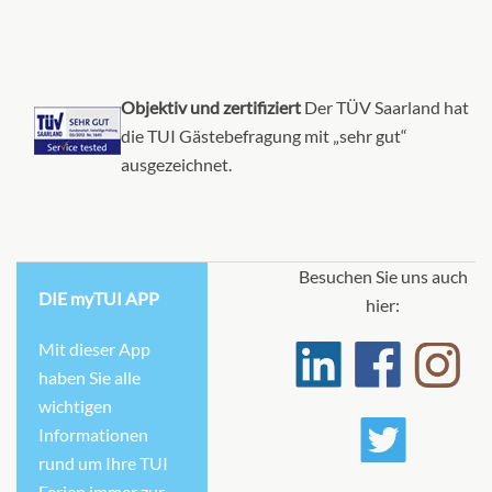
Junior Balcony Suite-[BJ]
Sapphire Deck
Objektiv und zertifiziert
Der TÜV Saarland hat
die TUI Gästebefragung mit „sehr gut“
Suite
ausgezeichnet.
Auf Anfrage
KABINE
AUSWÄHLEN
ANFRAGEN
Besuchen Sie uns auch
DIE myTUI APP
hier:
Mit dieser App
Deluxe Balcony Suite-[PD]
haben Sie alle
wichtigen
Diamond Deck
Informationen
Suite
rund um Ihre TUI
Ferien immer zur