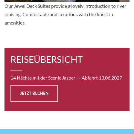
KABINE
Our Jewel Deck Suites provide a lovely introduction to river
AUSWÄHLEN
ANFRAGEN
cruising. Comfortable and luxurious with the finest in
amenities.
Single Balcony Suite-[BS]
Sapphire Deck
Balkonkabine
REISEÜBERSICHT
Auf Anfrage
14 Nächte mit der Scenic Jasper -
- Abfahrt 13.06.2027
KABINE
AUSWÄHLEN
ANFRAGEN
JETZT BUCHEN
Balcony Suite-[C]
Diamond Deck