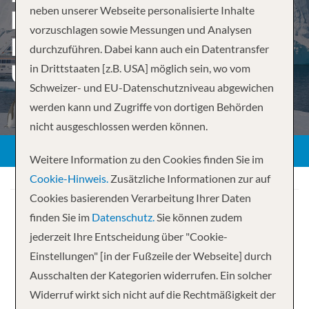
neben unserer Webseite personalisierte Inhalte
HIGHLIGHTS FIRST HAND –
vorzuschlagen sowie Messungen und Analysen
BUENOS AIRES TO
durchzuführen. Dabei kann auch ein Datentransfer
USHUAIA
in Drittstaaten [z.B. USA] möglich sein, wo vom
Schweizer- und EU-Datenschutzniveau abgewichen
werden kann und Zugriffe von dortigen Behörden
nicht ausgeschlossen werden können.
ZURÜCK
Weitere Information zu den Cookies finden Sie im
Cookie-Hinweis.
Zusätzliche Informationen zur auf
Cookies basierenden Verarbeitung Ihrer Daten
finden Sie im
Datenschutz.
Sie können zudem
jederzeit Ihre Entscheidung über "Cookie-
Einstellungen" [in der Fußzeile der Webseite] durch
Ihre Kreuzfahrt
Ausschalten der Kategorien widerrufen. Ein solcher
Widerruf wirkt sich nicht auf die Rechtmäßigkeit der
22 Nächte
HANSEATIC inspiration