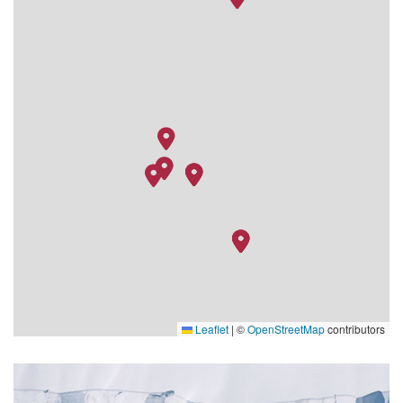
10.12.27
Shetlandinseln,
–
–
Schottland
11.12.27
Shetlandinseln,
–
–
Schottland
12.12.27
Weddell-Meer
–
–
13.12.27
Antarktische Halbinsel
–
–
14.12.27
Antarktische Halbinsel
–
–
15.12.27
Antarktische Halbinsel
–
–
16.12.27
Drake-Passage
–
–
17.12.27
Drake-Passage
–
–
18.12.27
Ushuaia
06:00
–
Leaflet
|
©
OpenStreetMap
contributors
Lido