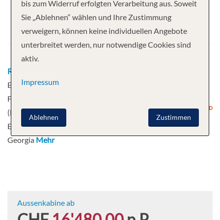
bis zum Widerruf erfolgten Verarbeitung aus. Soweit
Abfahrt
Sie „Ablehnen“ wählen und Ihre Zustimmung
verweigern, können keine individuellen Angebote
26.11.2027
unterbreitet werden, nur notwendige Cookies sind
aktiv.
Route
Buenos Aires - Entspannung auf See -
Impressum
Entspannung auf See - Entspannung auf See -
Falkland Islands (Malvinas) - Falkland Islands
(Malvinas) - Entspannung auf See -
Ablehnen
Zustimmen
Entspannung auf See - South Georgia - South
Georgia
Mehr
Aussenkabine ab
CHF
16'480.00
p.P.