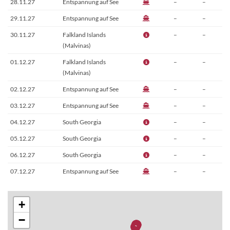
28.11.27
Entspannung auf See
–
–
29.11.27
Entspannung auf See
–
–
30.11.27
Falkland Islands
–
–
(Malvinas)
01.12.27
Falkland Islands
–
–
(Malvinas)
02.12.27
Entspannung auf See
–
–
03.12.27
Entspannung auf See
–
–
04.12.27
South Georgia
–
–
05.12.27
South Georgia
–
–
06.12.27
South Georgia
–
–
07.12.27
Entspannung auf See
–
–
08.12.27
Süd-Orkney-Inseln
–
–
+
09.12.27
Shetlandinseln,
–
–
Schottland
−