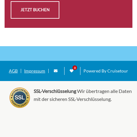
Balkonkabine-[06]
JETZT BUCHEN
6
7
Balkonkabine
CHF 20'942.00
KABINE
AUSWÄHLEN
ANFRAGEN
AGB
Impressum
Powered By Cruisetour
SSL-Verschlüsselung
Wir übertragen alle Daten
Balkonkabine-[07]
mit der sicheren SSL-Verschlüsselung.
6
Balkonkabine
CHF 21'650.00