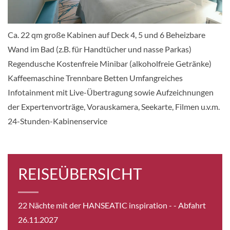
CHF 19'079.00
Ca. 22 qm große Kabinen auf Deck 4, 5 und 6 Beheizbare
KABINE
Wand im Bad (z.B. für Handtücher und nasse Parkas)
AUSWÄHLEN
ANFRAGEN
Regendusche Kostenfreie Minibar (alkoholfreie Getränke)
Kaffeemaschine Trennbare Betten Umfangreiches
Infotainment mit Live-Übertragung sowie Aufzeichnungen
Balkonkabine-[04]
der Expertenvorträge, Vorauskamera, Seekarte, Filmen u.v.m.
5
24-Stunden-Kabinenservice
Balkonkabine
REISEÜBERSICHT
CHF 20'243.00
KABINE
AUSWÄHLEN
ANFRAGEN
22 Nächte mit der HANSEATIC inspiration -
- Abfahrt
26.11.2027