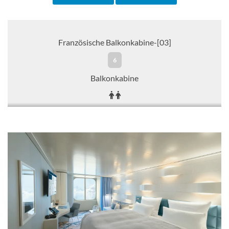
Französische Balkonkabine-[03]
6
Balkonkabine
CHF 18'614.00
KABINE
AUSWÄHLEN
ANFRAGEN
Französische Balkonkabine-[05]
7
Balkonkabine