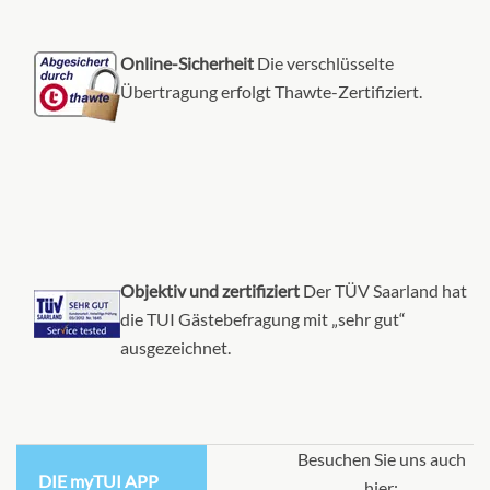
KABINE
AUSWÄHLEN
ANFRAGEN
Online-Sicherheit
Die verschlüsselte
Übertragung erfolgt Thawte-Zertifiziert.
Balkonkabine-[08]
7
Balkonkabine
Objektiv und zertifiziert
Der TÜV Saarland hat
CHF 23'735.00
die TUI Gästebefragung mit „sehr gut“
KABINE
ausgezeichnet.
AUSWÄHLEN
ANFRAGEN
Junior Suite mit Balkon-[09]
Besuchen Sie uns auch
DIE myTUI APP
hier: