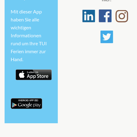
6
7
Mit dieser App
Suite
haben Sie alle
wichtigen
CHF 26'063.00
Informationen
rund um Ihre TUI
KABINE
AUSWÄHLEN
ANFRAGEN
Ferien immer zur
Hand.
Grand Suite with Veranda-[10]
6
7
Suite
CHF 38'159.00
KABINE
AUSWÄHLEN
ANFRAGEN