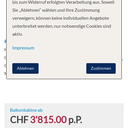
bis zum Widerruf erfolgten Verarbeitung aus. Soweit
Abfahrt
Sie „Ablehnen“ wählen und Ihre Zustimmung
verweigern, können keine individuellen Angebote
17.09.2026
unterbreitet werden, nur notwendige Cookies sind
aktiv.
Route
Boston, Massachusetts - Rockland, Maine -
Impressum
Halifax, Nova Scotia - Sydney, Neuschottland -
Quebec City, Quebec - Quebec City, Quebec -
Charlottetown - Portland, Maine - Boston,
Ablehnen
Zustimmen
Massachusetts
Mehr
Balkonkabine ab
CHF
3'815.00
p.P.