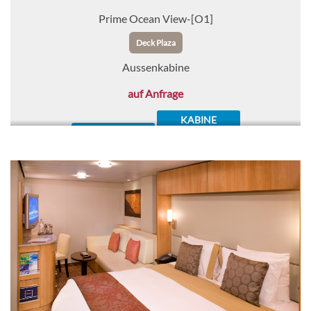
Prime Ocean View-[O1]
Deck Plaza
Aussenkabine
auf Anfrage
KABINE
AUSWÄHLEN
ANFRAGEN
Concierge Klasse-[C2]
Deck Panorama
Deck Sky
Balkonkabine
CHF 3'815.00