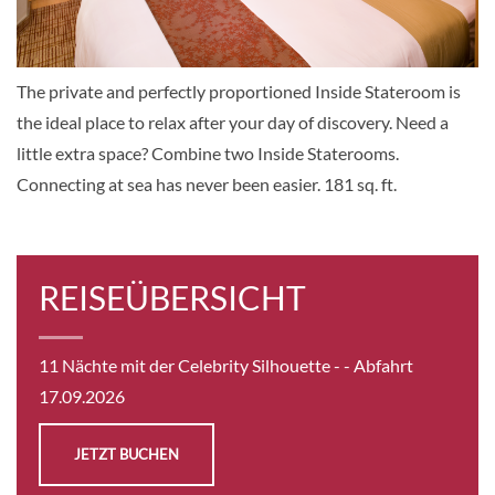
KABINE
AUSWÄHLEN
ANFRAGEN
The private and perfectly proportioned Inside Stateroom is
Aqua Sky Suite-[AS]
the ideal place to relax after your day of discovery. Need a
little extra space? Combine two Inside Staterooms.
Deck Resort
Connecting at sea has never been easier. 181 sq. ft.
Suite
auf Anfrage
KABINE
REISEÜBERSICHT
AUSWÄHLEN
ANFRAGEN
11 Nächte mit der Celebrity Silhouette -
- Abfahrt
17.09.2026
JETZT BUCHEN