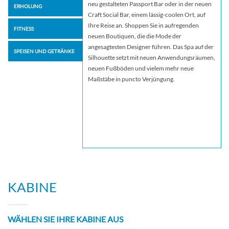
neu gestalteten Passport Bar oder in der neuen
ERHOLUNG
Craft Social Bar, einem lässig-coolen Ort, auf
Ihre Reise an. Shoppen Sie in aufregenden
FITNESS
neuen Boutiquen, die die Mode der
angesagtesten Designer führen. Das Spa auf der
SPEISEN UND GETRÄNKE
Silhouette setzt mit neuen Anwendungsräumen,
neuen Fußböden und vielem mehr neue
Maßstäbe in puncto Verjüngung.
KABINE
WÄHLEN SIE IHRE KABINE AUS