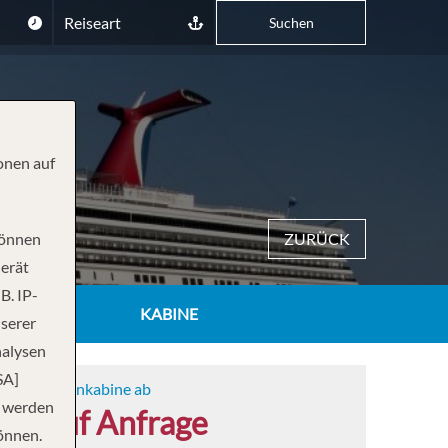
Reiseart
Suchen
onen auf
können
ZURÜCK
Gerät
B. IP-
KABINE
nserer
nalysen
SA]
Innenkabine ab
n werden
auf Anfrage
önnen.