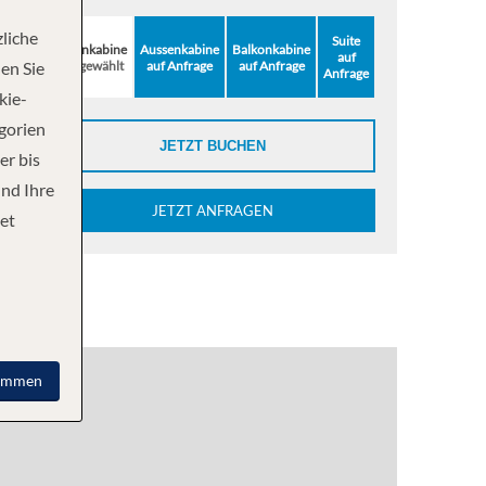
liche
Suite
Innenkabine
Aussenkabine
Balkonkabine
auf
ausgewählt
auf Anfrage
auf Anfrage
en Sie
Anfrage
kie-
egorien
JETZT BUCHEN
er bis
und Ihre
JETZT ANFRAGEN
et
immen