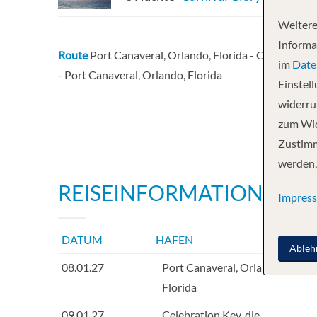
Weitere
Informa
Route
Port Canaveral, Orlando, Florida - Celebration 
im
Date
- Port Canaveral, Orlando, Florida
Einstel
widerruf
zum Wid
Zustimm
werden,
REISEINFORMATIONEN
Impres
DATUM
HAFEN
INF
Ableh
08.01.27
Port Canaveral, Orlando,
Florida
09.01.27
Celebration Key, die