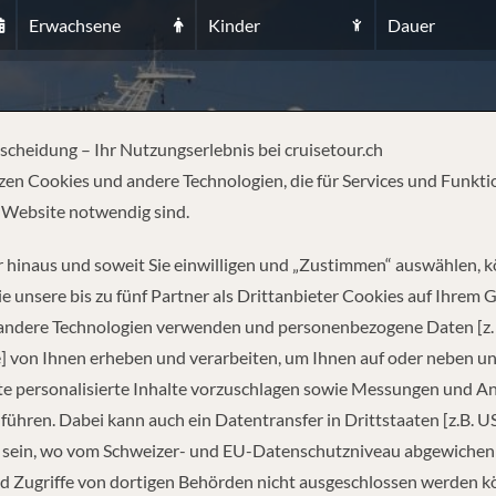
Erwachsene
Kinder
Dauer
AVERAL (ORLANDO), FL
tscheidung – Ihr Nutzungserlebnis bei cruisetour.ch
zen Cookies und andere Technologien, die für Services und Funkti
 Website notwendig sind.
 hinaus und soweit Sie einwilligen und „Zustimmen“ auswählen, 
e unsere bis zu fünf Partner als Drittanbieter Cookies auf Ihrem 
 andere Technologien verwenden und personenbezogene Daten [z. 
REISEINFORMATIONEN
] von Ihnen erheben und verarbeiten, um Ihnen auf oder neben u
e personalisierte Inhalte vorzuschlagen sowie Messungen und A
führen. Dabei kann auch ein Datentransfer in Drittstaaten [z.B. U
Abfahrt
 sein, wo vom Schweizer- und EU-Datenschutzniveau abgewiche
d Zugriffe von dortigen Behörden nicht ausgeschlossen werden k
08.01.2027