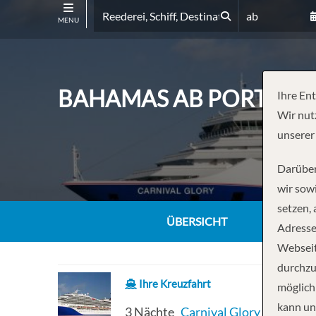
ab
MENU
BAHAMAS AB PORT CAN
Ihre En
Wir nut
unserer
Darüber
wir sowi
setzen,
ÜBERSICHT
Adresse
Webseit
durchzu
Ihre Kreuzfahrt
möglich
kann un
3 Nächte
Carnival Glory