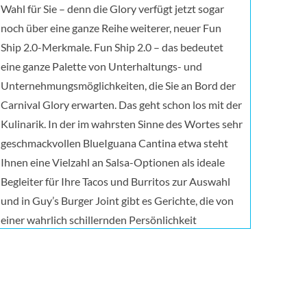
Wahl für Sie – denn die Glory verfügt jetzt sogar
noch über eine ganze Reihe weiterer, neuer Fun
Ship 2.0-Merkmale. Fun Ship 2.0 – das bedeutet
eine ganze Palette von Unterhaltungs- und
Unternehmungsmöglichkeiten, die Sie an Bord der
Carnival Glory erwarten. Das geht schon los mit der
Kulinarik. In der im wahrsten Sinne des Wortes sehr
geschmackvollen BlueIguana Cantina etwa steht
Ihnen eine Vielzahl an Salsa-Optionen als ideale
Begleiter für Ihre Tacos und Burritos zur Auswahl
und in Guy’s Burger Joint gibt es Gerichte, die von
einer wahrlich schillernden Persönlichkeit
entworfen wurden; und zwar von Starkoch Guy
Fieri. Wo wir gerade von schillernden Figuren
sprechen: Im Comedy-Club „The Punchliner“, der
von George Lopez präsentiert wird, können Sie sich