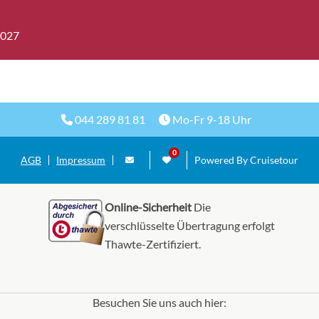
2027
nkabine-[4G]
Innenkab
Deck Lido
044 289 81 81
Mo-Fr 9-18 Uhr
nkabine-[4H]
Innenkab
Deck Lido
AGB
Impressum
Powered By Cruisetour
nkabine mit Panoramafenster
Online-Sicherheit
Die
Innenkab
Deck Panorama
lick eingeschränkt)-[4J]
verschlüsselte Übertragung erfolgt
Thawte-Zertifiziert.
kabine (Kategorie garantiert)-
Innenkab
GUAR
Besuchen Sie uns auch hier: