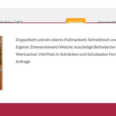
nkabine-[4C]
Innenkab
Deck Main
Doppelbett und ein oberes Pullmanbett. Schreibtisch und
Eigener Zimmersteward Weiche, kuschelige Bettwäsche (
nkabine-[4D]
Innenkab
Deck Upper
Wertsachen Viel Platz in Schränken und Schubladen Fer
Anfrage
nkabine-[4E]
Innenkab
Deck Upper
nkabine-[4F]
Innenkab
Deck Verandah