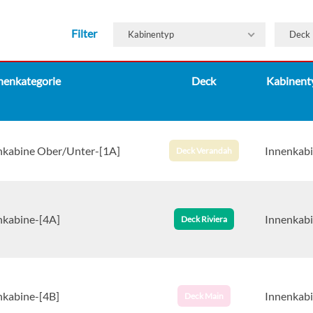
Filter
Kabinentyp
Deck
nenkategorie
Deck
Kabinent
nkabine Ober/Unter-[1A]
Innenkab
Deck Verandah
nkabine-[4A]
Innenkab
Deck Riviera
nkabine-[4B]
Innenkab
Deck Main