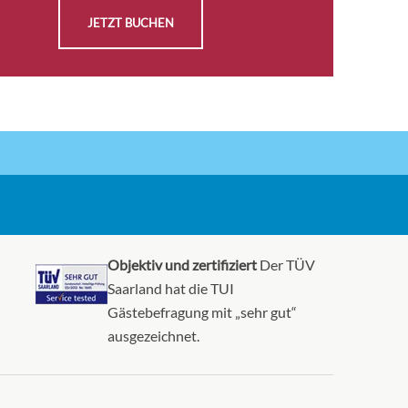
JETZT BUCHEN
AUSWÄHLEN
Auf
ine
KABINE
Anfrage
ANFRAGEN
AUSWÄHLEN
Auf
ine
KABINE
Anfrage
ANFRAGEN
AUSWÄHLEN
Auf
Objektiv und zertifiziert
Der TÜV
ine
KABINE
Anfrage
Saarland hat die TUI
ANFRAGEN
Gästebefragung mit „sehr gut“
ausgezeichnet.
AUSWÄHLEN
Auf
ine
KABINE
Anfrage
ANFRAGEN