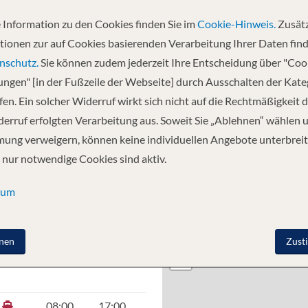
 Information zu den Cookies finden Sie im
Cookie-Hinweis.
Zusätz
tionen zur auf Cookies basierenden Verarbeitung Ihrer Daten find
Key, die Bahamas - Transfer zu Ihrem Schiff
nschutz.
Sie können zudem jederzeit Ihre Entscheidung über "Coo
lungen" [in der Fußzeile der Webseite] durch Ausschalten der Kat
en. Ein solcher Widerruf wirkt sich nicht auf die Rechtmäßigkeit d
erruf erfolgten Verarbeitung aus. Soweit Sie „Ablehnen“ wählen 
ung verweigern, können keine individuellen Angebote unterbreit
 nur notwendige Cookies sind aktiv.
sum
O
ANKUNFT
ABFAHRT
+
nen
Zust
−
–
15:30
08:00
17:00