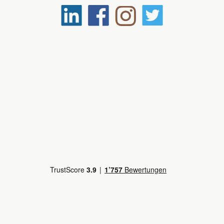
ne mit Meerblick-[6A]
Aussenkab
Deck Riviera
ne mit Meerblick-[6B]
Aussenkab
Deck Main
ne mit Meerblick-[6C]
Aussenkab
Deck Main
rama-Meerblickkabine-[6J]
Aussenkab
Deck Lido