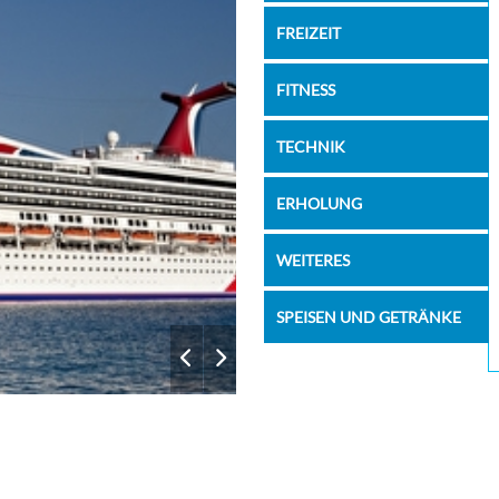
FREIZEIT
FITNESS
TECHNIK
ERHOLUNG
WEITERES
SPEISEN UND GETRÄNKE