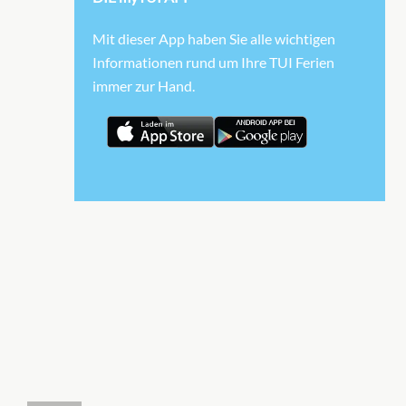
Mit dieser App haben Sie alle wichtigen
Informationen rund um Ihre TUI Ferien
Kabi
immer zur Hand.
Kabi
Kabi
Pano