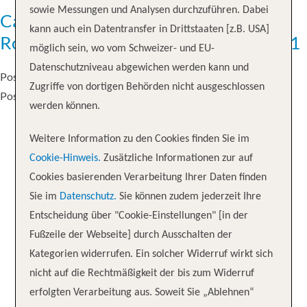
sowie Messungen und Analysen durchzuführen. Dabei
Canals, Castles & Coasts – Venice to
kann auch ein Datentransfer in Drittstaaten [z.B. USA]
Rome Seven Seas Voyager 2025-10-31
möglich sein, wo vom Schweizer- und EU-
Datenschutzniveau abgewichen werden kann und
Posted on
7. April 2025
by
Robin Leu
Zugriffe von dortigen Behörden nicht ausgeschlossen
für
Posted in
Unkategorisiert
|
Kommentare deaktiviert
werden können.
Canals,
Castles
Weitere Information zu den Cookies finden Sie im
&
Cookie-Hinweis.
Zusätzliche Informationen zur auf
Coasts
Cookies basierenden Verarbeitung Ihrer Daten finden
–
Sie im
Datenschutz.
Sie können zudem jederzeit Ihre
Venice
Entscheidung über "Cookie-Einstellungen" [in der
to
Fußzeile der Webseite] durch Ausschalten der
Rome
Kategorien widerrufen. Ein solcher Widerruf wirkt sich
Seven
nicht auf die Rechtmäßigkeit der bis zum Widerruf
Seas
erfolgten Verarbeitung aus. Soweit Sie „Ablehnen“
Voyager